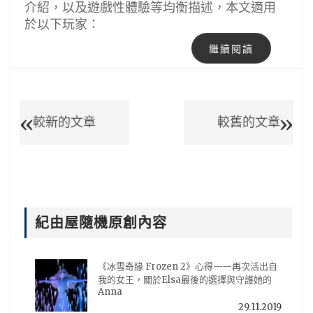
介紹，以及遊戲性體驗等均衡描述，本文適用
於以下玩家：
繼續閱讀
較新的文章
較舊的文章
紀由屋隨機原創內容
《冰雪奇緣 Frozen 2》心得——再次活出自
我的女王，關於Elsa最後的選擇與守護她的
Anna
29.11.2019