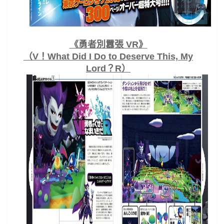
《勇者別囂張 VR》
（V！What Did I Do to Deserve This, My
Lord？R）