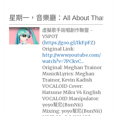
星期一，音樂廳：All About That Bas
虛擬歌手說唱創作聯盟 -
VSPOT
(
https://goo.gl/IkFpFZ
)
Original Link:
http://www.youtube.com/
watch?v=7PCkvC...
Original: Meghan Trainor
Music&Lyrics: Meghan
Trainor, Kevin Kadish
VOCALOID Cover:
Hatsune Miku V4 English
VOCALOID Manipulator:
yoyo幫尼(BunNii)
Mixing: yoyo幫尼(BunNii)