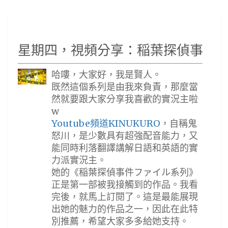
星期四，視頻分享：稲葉探偵事件ファイル
哈嘍，大家好，我是賢人。
既然這個系列是由我來負責，那麼當
然就要跟大家分享我喜歡的實況主啦
w
Youtube頻道KINUKURO
，自稱鬼
怒川，是少數具有超強配音能力，又
能同時利落翻譯講解日語和英語的實
力派實況主。
她的《稲葉探偵事件ファイル系列》
正是第一部被我接觸到的作品。我看
完後，就馬上訂閱了。這是最能展現
出她的魅力的作品之一，因此在此特
別推薦，希望大家多多給她支持。