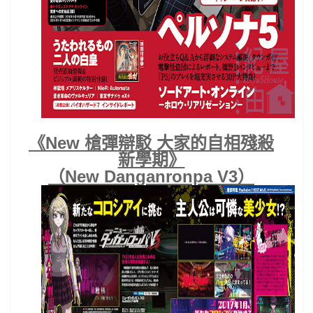
《New 槍彈辯駁 大家的自相殘殺
新學期》
（New Danganronpa V3）