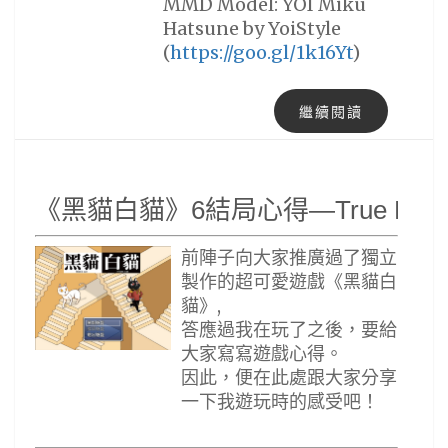
MMD Model: YOI Miku
Hatsune by YoiStyle
(
https://goo.gl/1k16Yt
)
繼續閱讀
《黑貓白貓》6結局心得—True E
前陣子向大家推廣過了獨立
製作的超可愛遊戲《黑貓白
貓》,
答應過我在玩了之後，要給
大家寫寫遊戲心得。
因此，便在此處跟大家分享
一下我遊玩時的感受吧！