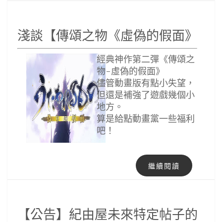
淺談【傳頌之物《虛偽的假面》】
經典神作第二彈《傳頌之
物-虛偽的假面》
儘管動畫版有點小失望，
但還是補強了遊戲幾個小
地方。
算是給點動畫黨一些福利
吧！
繼續閱讀
【公告】紀由屋未來特定帖子的分