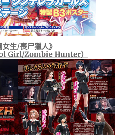
園女生/喪尸獵人》
l Girl/Zombie Hunter）