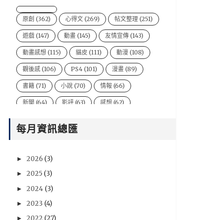
原創
(362)
心得文
(269)
帖文整理
(251)
遊戲
(147)
動畫
(145)
友情宣傳
(143)
動畫感想
(115)
貓皮
(111)
動漫
(108)
觀後感
(106)
PS4
(101)
漫畫
(89)
書籍
(71)
小說
(70)
情報
(66)
新聞
(64)
影評
(63)
感想
(62)
Kyousuke Bi
(61)
尖端
(61)
PC
(57)
每月資訊總匯
電影
(54)
風音
(47)
台灣
(44)
說書人
(44)
video
(43)
悠太
(43)
2026
(3)
►
遊戲新聞
(43)
Xbox One
(42)
BryBry
(41)
2025
(3)
►
动漫
(40)
星期一音樂廳系列
(39)
2024
(3)
►
NIntendo Switch
(36)
PSV
(36)
2023
(4)
►
2022
(27)
►
評論
(36)
劇場版
(35)
心得
(35)