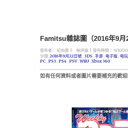
Famitsu雜誌圖（2016年9
發布者：
紀由屋
無評論
發布時間：
9/10/2
分類:
2016年9月22日號
,
3DS
,
手游
,
电子版
,
电玩
PC
,
PS3
,
PS4
,
PSV
,
WiiU
,
Xbox 360
如有任何資料或者圖片
需要補充的歡迎