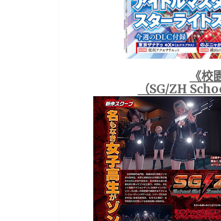
《校
（SG/ZH Schoo