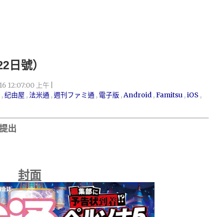
月22日號）
016 12:07:00 上午
,
纪由屋
,
法米通
,
週刊ファミ通
,
電子版
,
Android
,
Famitsu
,
iOS
,
提出
封面