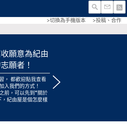
>切換為手機版本
>投稿、合作
招收願意為紀由
的志願者！
習， 都歡迎
點我查看
加入我們的方式！
之前，可以先到“
關於
下，紀由屋是個怎麼樣