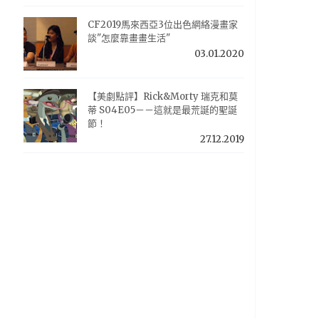
CF2019馬來西亞3位出色網絡漫畫家
談"怎麼靠畫畫生活"
03.01.2020
【美劇點評】Rick&Morty 瑞克和莫
蒂 S04E05－－這就是最荒誕的聖誕
節！
27.12.2019