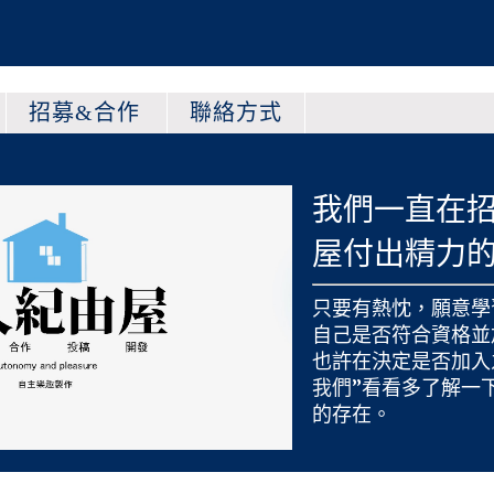
招募&合作
聯絡方式
我們一直在
屋付出精力
只要有熱忱，願意學
自己是否符合資格並
也許在決定是否加入
我們
”看看多了解一
的存在。