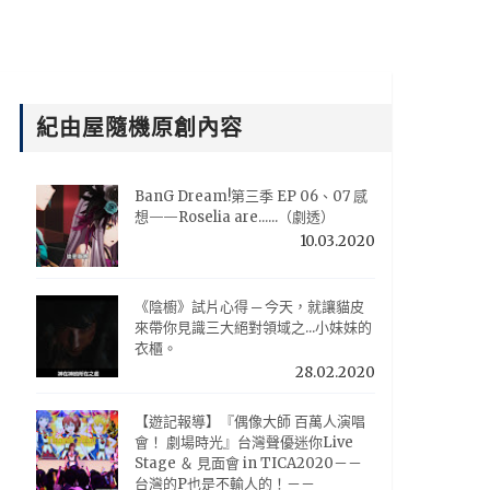
紀由屋隨機原創內容
BanG Dream!第三季 EP 06、07 感
想——Roselia are......（劇透）
10.03.2020
《陰櫥》試片心得 ─ 今天，就讓貓皮
來帶你見識三大絕對領域之...小妹妹的
衣櫃。
28.02.2020
【遊記報導】『偶像大師 百萬人演唱
會！ 劇場時光』台灣聲優迷你Live
Stage ＆ 見面會 in TICA2020－－
台灣的P也是不輸人的！－－