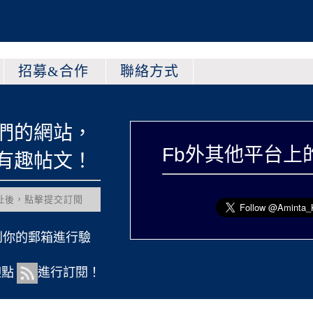
招募&合作
聯絡方式
們的網站，
Fb外其他平台上
有趣帖文！
到你的郵箱進行驗
迎點
進行訂閱！