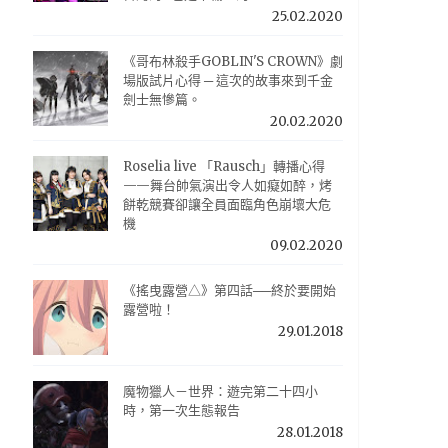
25.02.2020
《哥布林殺手GOBLIN'S CROWN》劇
場版試片心得 ─ 這次的故事來到千金
劍士無慘篇。
20.02.2020
Roselia live 「Rausch」轉播心得
——舞台帥氣演出令人如癡如醉，烤
餅乾競賽卻讓全員面臨角色崩壞大危
機
09.02.2020
《搖曳露營△》第四話──終於要開始
露營啦！
29.01.2018
魔物獵人－世界：遊完第二十四小
時，第一次生態報告
28.01.2018