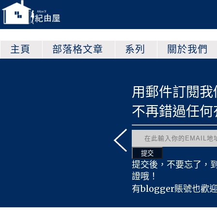
主頁
部落格文章
系列
關於我們
以查看更多的文章哦！
用郵件訂閱我
原創心得文
不再錯過任何
紀由屋翻譯
原創遊戲文
友情宣傳文
有趣轉載文
提交後，不要忘了，
原創時事文
證哦！
活動採訪文
有blogger賬號也歡