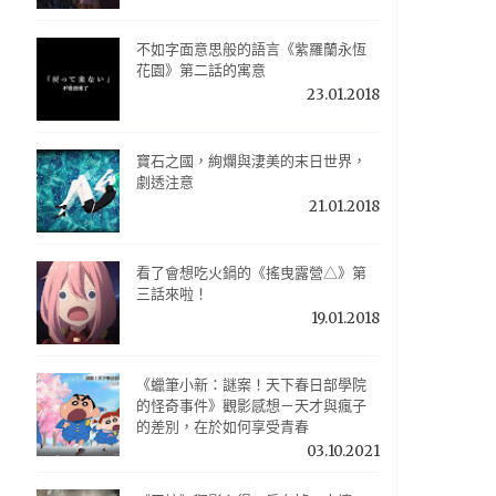
不如字面意思般的語言《紫羅蘭永恆
花園》第二話的寓意
23.01.2018
寶石之國，絢爛與淒美的末日世界，
劇透注意
21.01.2018
看了會想吃火鍋的《搖曳露營△》第
三話來啦！
19.01.2018
《蠟筆小新：謎案！天下春日部學院
的怪奇事件》觀影感想－天才與瘋子
的差別，在於如何享受青春
03.10.2021