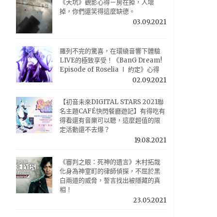
《天坑》觀影心得－房在掉，人壞
掉，你們還笑得這麼缺德。
03.09.2021
羅列不完的驚喜，在環繞音響下體驗
LIVE的極致享受！《BanG Dream!
Episode of Roselia Ⅰ 約定》心得
02.09.2021
【初音未來DIGITAL STARS 2021聯
名主題CAFÉ快閃餐廳遊記】有得吃有
得看還有音樂可以聽，這麼超值的限
定活動還不去爆？
19.08.2021
《審判之眼：死神的遺言》木村拓哉
化身為神室町的律師偵探，不屈於黑
白兩道的威脅，誓言找出被隱藏的真
相！
23.05.2021