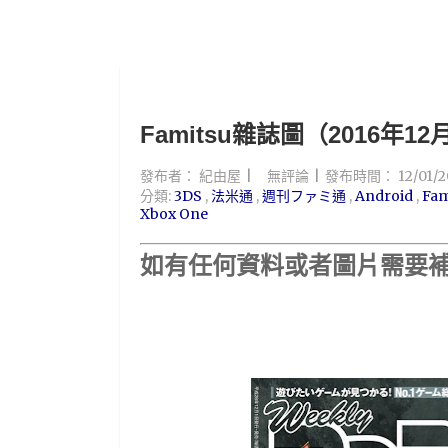
Famitsu雜誌圖（2016年1
發布者：
紀由屋
無評論
發布時間：
12/01/2
分類:
3DS
,
法米通
,
週刊ファミ通
,
Android
,
Fam
Xbox One
如有任何資料或者圖片
需要