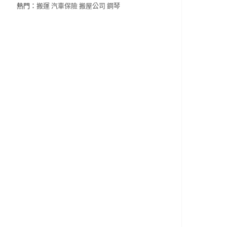
熱門：
搬運
汽車保險
搬屋公司
鋼琴