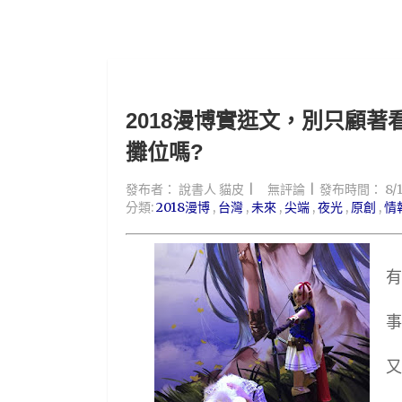
2018漫博實逛文，別只顧著
攤位嗎?
發布者：
說書人 貓皮
無評論
發布時間：
8/
分類:
2018漫博
,
台灣
,
未來
,
尖端
,
夜光
,
原創
,
情
有
事
又