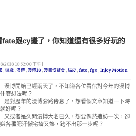
看fate跟cy攤了，你知道還有很多好玩的
18/2018 10:52:00 下午
報
,
遊戲
,
漫博
,
漫博18
,
漫畫博覽會
,
貓皮
,
fate
,
fgo
,
Injoy Motion
漫博開始已經兩天了，不知道各位看倌對今年的漫博
什麼想法呢
？
是對歷年的漫博套路倦怠了，想看個文章知道一下時
就好呢
？
又或者是久聞漫博大名已久，想要偶然造訪一次，卻
嫌各種肥汗懶宅擠又熱，跨不出那一步呢
？