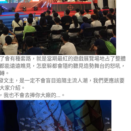
了會有種套路，就是當期最紅的遊戲展覽場地占了整體
都能遠遠瞧見，怎麼躲都會隱約聽見造勢舞台的怒吼，
轉。
發文主，是一定不會盲目追隨主流人潮，我們更應該要
大家介紹。
，我也不會去捧你大廠的
...
。