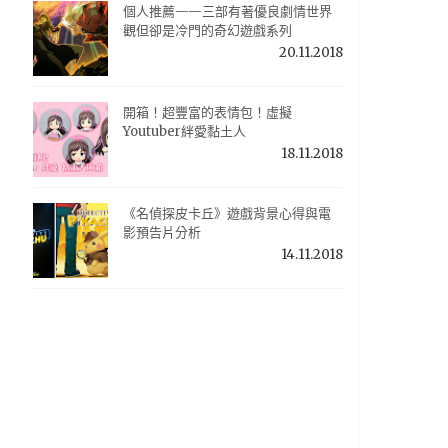
個人推薦——三部有著優良劇情世界
觀但卻是冷門的奇幻遊戲系列
20.11.2018
開箱！超豐富的表情包！虛擬
Youtuber絆愛黏土人
18.11.2018
《名偵探皮卡丘》遊戲背景心得與電
影預告片分析
14.11.2018