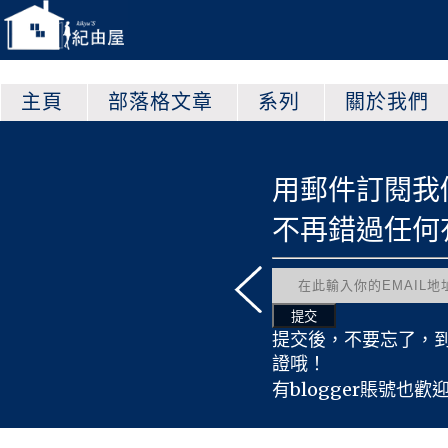
主頁
部落格文章
系列
關於我們
以查看更多的文章哦！
用郵件訂閱我
原創心得文
不再錯過任何
紀由屋翻譯
原創遊戲文
友情宣傳文
有趣轉載文
提交後，不要忘了，
原創時事文
證哦！
活動採訪文
有blogger賬號也歡