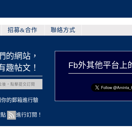
招募&合作
聯絡方式
們的網站，
Fb外其他平台上
有趣帖文！
到你的郵箱進行驗
迎點
進行訂閱！