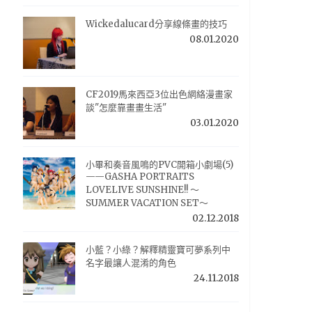
Wickedalucard分享線條畫的技巧
08.01.2020
CF2019馬來西亞3位出色網絡漫畫家
談"怎麼靠畫畫生活"
03.01.2020
小畢和奏音風鳴的PVC開箱小劇場(5)
——GASHA PORTRAITS
LOVELIVE SUNSHINE!! ～
SUMMER VACATION SET～
02.12.2018
小藍？小綠？解釋精靈寶可夢系列中
名字最讓人混淆的角色
24.11.2018