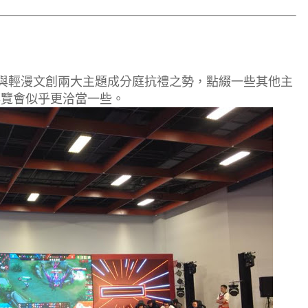
與輕漫文創兩大主題成分庭抗禮之勢，點綴一些其他主
博覽會似乎更洽當一些。