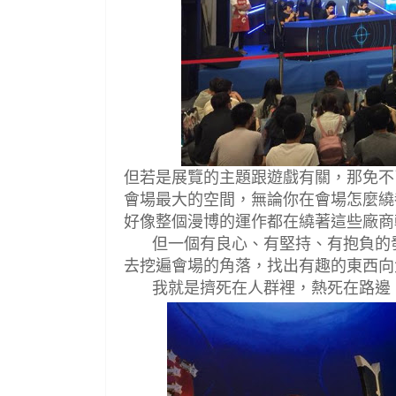
但若是展覽的主題跟遊戲有關，那免不
會場最大的空間，無論你在會場怎麼繞
好像整個漫博的運作都在繞著這些廠商
但一個有良心
、
有堅持
、有抱負的
去挖遍會場的角落，找出有趣的東西向
我就是擠死在人群裡，熱死在路邊