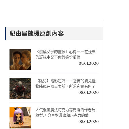
紀由屋隨機原創內容
《燃燒女子的畫像》心得——在沈默
的凝視中記下你與這份愛情
09.01.2020
【陰兒】電影短評——恐怖的嬰兒怪
物降臨在兩夫妻前，所求究竟為何？
08.01.2020
人气漫画魔法巧克力專門店的作者瑞
穗梨乃 分享對漫畫和巧克力的愛
08.01.2020