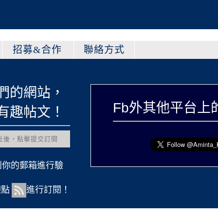
招募&合作
聯絡方式
們的網站，
Fb外其他平台上
有趣帖文！
到你的郵箱進行驗
迎點
進行訂閱！