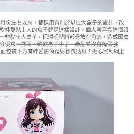
8年4月份左右以來，都採用有別於以往大盒子的設計，改
款絆愛黏土人的盒子就是這樣設計。個人蠻喜歡這個設
一些黏土人盒子，把透明塑料部分放在角落，造成壓盒
分優秀
。然而，雖然盒子小了，產品並沒有降價哦
正面包裝下方有絆愛防偽鐳射標籤貼紙！擔心買到網上