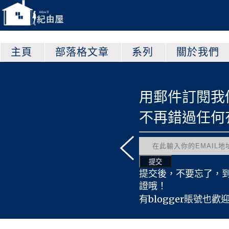
主頁
部落格文章
系列
關於我們
以查看更多的文章哦！
用郵件訂閱我
原創心得文
不再錯過任何
紀由屋翻譯
原創遊戲文
友情宣傳文
有趣轉載文
提交後，不要忘了，
原創時事文
證哦！
活動採訪文
有blogger賬號也歡