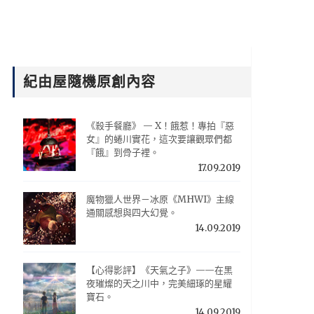
紀由屋隨機原創內容
《殺手餐廳》 — X！餓惹！專拍『惡
女』的蜷川實花，這次要讓觀眾們都
『餓』到骨子裡。
17.09.2019
魔物獵人世界－冰原《MHWI》主線
通關感想與四大幻覺。
14.09.2019
【心得影評】《天氣之子》——在黑
夜璀燦的天之川中，完美細琢的星耀
寶石。
14.09.2019