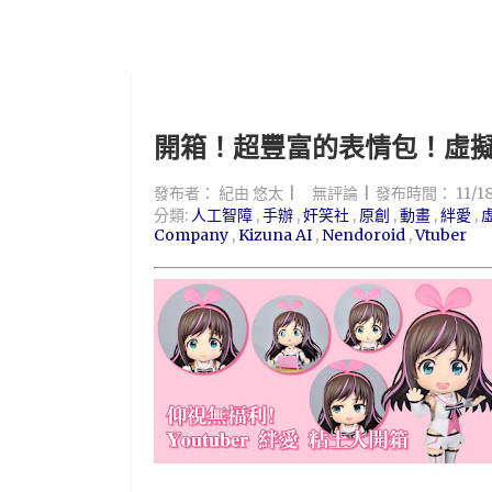
開箱！超豐富的表情包！虛擬Y
發布者：
紀由 悠太
無評論
發布時間：
11/1
分類:
人工智障
,
手辦
,
奸笑社
,
原創
,
動畫
,
絆愛
,
虛
Company
,
Kizuna AI
,
Nendoroid
,
Vtuber