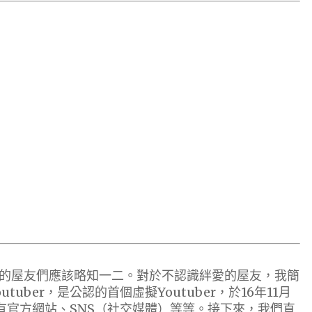
的屋友們應該略知一二。對於不認識絆愛的屋友，我簡
uber，是公認的首個虛擬Youtuber，於16年11月
慢再有官方網站、SNS（社交媒體）等等。接下來，我們直