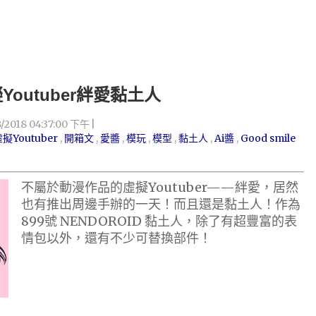
outuber絆愛黏土人
8/2018 04:37:00 下午
擬Youtuber
,
開箱文
,
愛醬
,
模玩
,
模型
,
黏土人
,
Ai醬
,
Good smile
不屬於動漫作品的虛擬Youtuber——絆愛，居然
也有推出周邊手辦的一天！而且還是黏土人！作為
899號 NENDOROID 黏土人，除了有超豐富的表
情包以外，還有不少可替換部件！