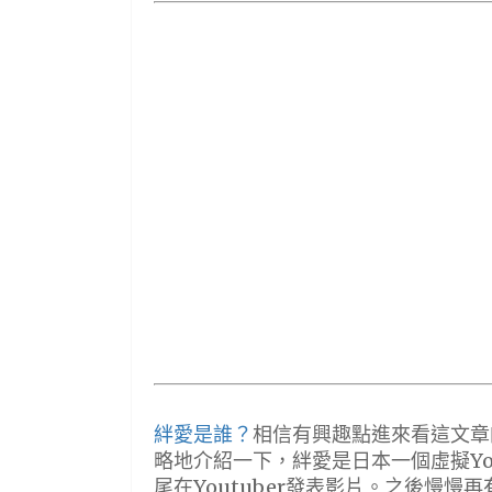
絆愛是誰？
相信有興趣點進來看這文章
略地介紹一下，絆愛是日本一個虛擬Yout
尾在Youtuber發表影片。之後慢