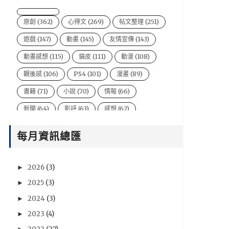
原創
(362)
心得文
(269)
帖文整理
(251)
遊戲
(147)
動畫
(145)
友情宣傳
(143)
動畫感想
(115)
貓皮
(111)
動漫
(108)
觀後感
(106)
PS4
(101)
漫畫
(89)
書籍
(71)
小說
(70)
情報
(66)
新聞
(64)
影評
(63)
感想
(62)
Kyousuke Bi
(61)
尖端
(61)
PC
(57)
每月資訊總匯
電影
(54)
風音
(47)
台灣
(44)
說書人
(44)
video
(43)
悠太
(43)
2026
(3)
►
遊戲新聞
(43)
Xbox One
(42)
BryBry
(41)
2025
(3)
►
动漫
(40)
星期一音樂廳系列
(39)
2024
(3)
►
NIntendo Switch
(36)
PSV
(36)
2023
(4)
►