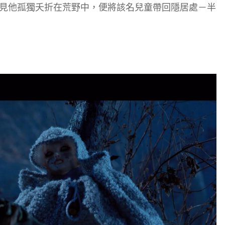
見他孤獨夭折在荒野中，便將該名兒童帶回隱居處－半