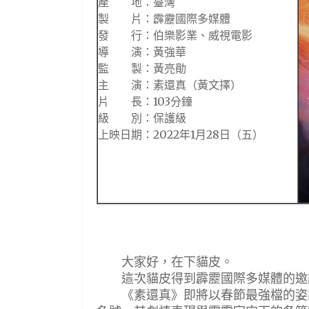
產 地：臺灣
製 片：霹靂國際多媒體
發 行：伯樂影業、威視電影
導 演：黃強華
監 製：黃亮勛
主 演：素還真（黃文擇）
片 長：103分鐘
級 別：保護級
上映日期：2022年1月28日（五）
大家好，在下貓皮。
這次貓皮得到霹靂國際多媒體的邀請
《素還真》即將以春節最強檔的姿態