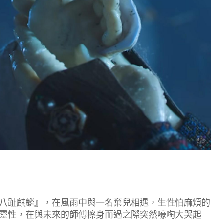
趾麒麟』，在風雨中與一名棄兒相遇，生性怕麻煩的
靈性，在與未來的師傅擦身而過之際突然嚎啕大哭起