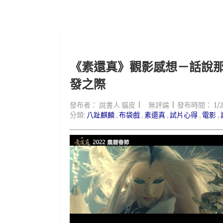
《素還真》觀影感想－話說
發之際
發布者：
說書人 貓皮
無評論
發布時間：
1/
分類:
八趾麒麟
,
布袋戲
,
素還真
,
試片心得
,
電影
,