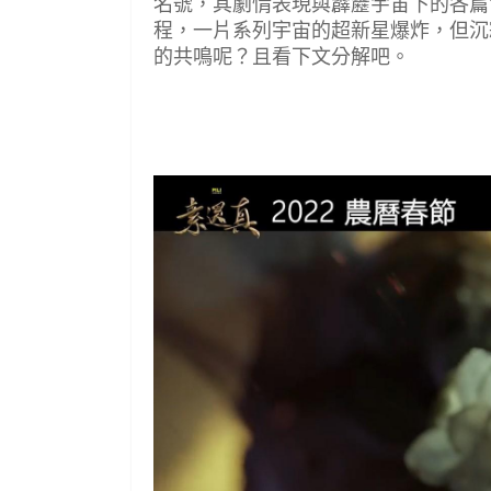
名號，其劇情表現與霹靂宇宙下的各篇
程，一片系列宇宙的超新星爆炸，但沉
的共鳴呢？且看下文分解吧。