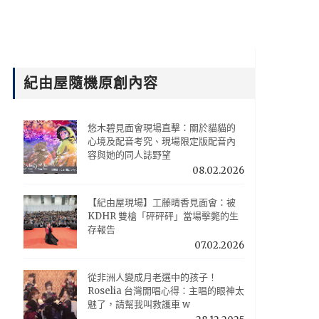
紀由屋隨機原創內容
悠木碧見面會現場直擊：關於貓貓的
心境及配音考究、現場限定版配音內
容與她的同人誌野望
08.02.2026
【紀由屋現場】工藤晴香見面會：被
KDHR 雙槍「砰砰砰」當場擊斃的生
存報告
07.02.2026
從非洲人變成月老選中的孩子！
Roselia 台灣開唱心得：主唱的眼神太
魅了，請幫我叫救護車 w