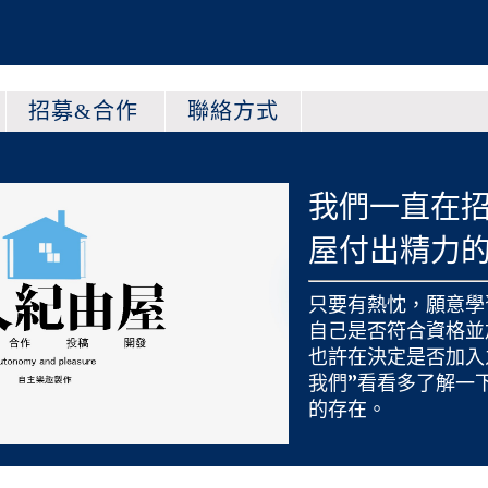
招募&合作
聯絡方式
我們一直在
屋付出精力
只要有熱忱，願意學
自己是否符合資格並
也許在決定是否加入
我們
”看看多了解一
的存在。