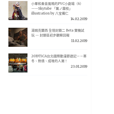
小畢和奏音風鳴的PVC小劇場（6）
——Skytube 「篝ノ霧枝」
illustration by 八宝備仁
14.02.2019
湯姆克蘭西 全境封鎖二 Beta 實機試
玩 — 封鎖區初步觀察回報
11.02.2019
2019TiCA台北國際動漫節遊記－－寒
冬、熱情、成堆的人潮！
23.01.2019