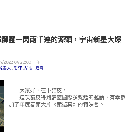
那霹靂一閃兩千連的源頭，宇宙新星大爆
27/2022 09:22:00 上午
說書人
,
影評
,
貓皮
,
霹靂
大家好，在下貓皮。
這次貓皮得到霹靂國際多媒體的邀請，有幸參
加了年度春節大片《素還真》的特映會。