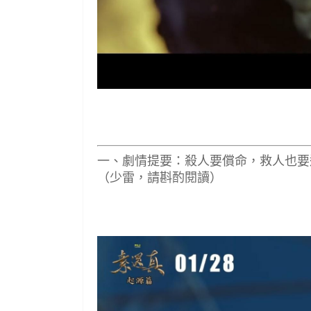
一、劇情提要：殺人要償命，救人也要
（少雷，請斟酌閱讀）