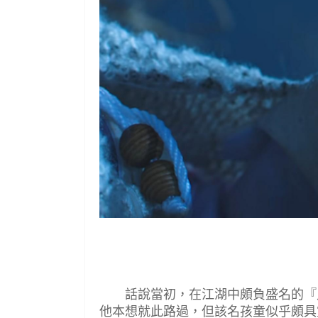
話說當初，在江湖中頗負盛名的『八
他本想就此路過，但該名孩童似乎頗具