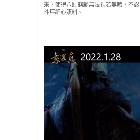
來，使得八趾麒麟無法視若無睹，不忍
斗坪細心照料。