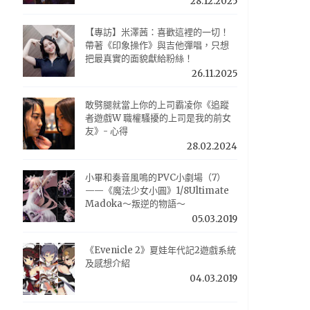
28.12.2025
【專訪】米澤茜：喜歡這裡的一切！
帶著《印象操作》與吉他彈唱，只想
把最真實的面貌獻給粉絲！
26.11.2025
敢劈腿就當上你的上司霸凌你《追蹤
者遊戲W 職權騷擾的上司是我的前女
友》- 心得
28.02.2024
小畢和奏音風鳴的PVC小劇場（7）
——《魔法少女小圓》1/8Ultimate
Madoka～叛逆的物語～
05.03.2019
《Evenicle 2》夏娃年代記2遊戲系統
及感想介紹
04.03.2019