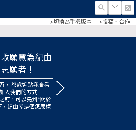
>切換為手機版本
>投稿、合作
招收願意為紀由
的志願者！
習， 都歡迎
點我查看
加入我們的方式！
之前，可以先到“
關於
下，紀由屋是個怎麼樣