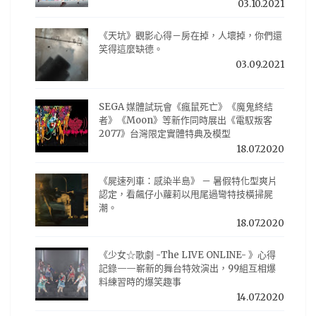
03.10.2021
《天坑》觀影心得－房在掉，人壞掉，你們還
笑得這麼缺德。
03.09.2021
SEGA 媒體試玩會《瘋鼠死亡》《魔鬼終結
者》《Moon》等新作同時展出《電馭叛客
2077》台灣限定實體特典及模型
18.07.2020
《屍速列車：感染半島》 － 暑假特化型爽片
認定，看飆仔小蘿莉以甩尾過彎特技橫掃屍
潮。
18.07.2020
《少女☆歌劇 -The LIVE ONLINE- 》心得
記錄——嶄新的舞台特效演出，99組互相爆
料練習時的爆笑趣事
14.07.2020