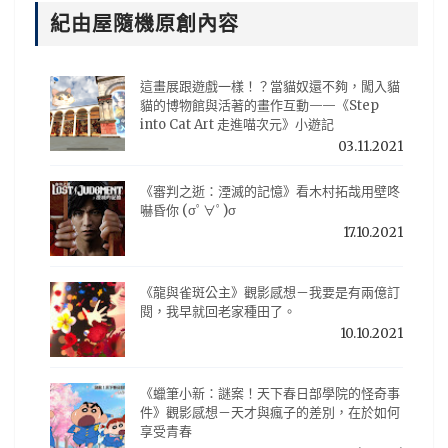
紀由屋隨機原創內容
這畫展跟遊戲一樣！？當貓奴還不夠，闖入貓
貓的博物館與活著的畫作互動——《Step
into Cat Art 走進喵次元》小遊記
03.11.2021
《審判之逝：湮滅的記憶》看木村拓哉用壁咚
嚇昏你 (σﾟ∀ﾟ)σ
17.10.2021
《龍與雀斑公主》觀影感想－我要是有兩億訂
閱，我早就回老家種田了。
10.10.2021
《蠟筆小新：謎案！天下春日部學院的怪奇事
件》觀影感想－天才與瘋子的差別，在於如何
享受青春