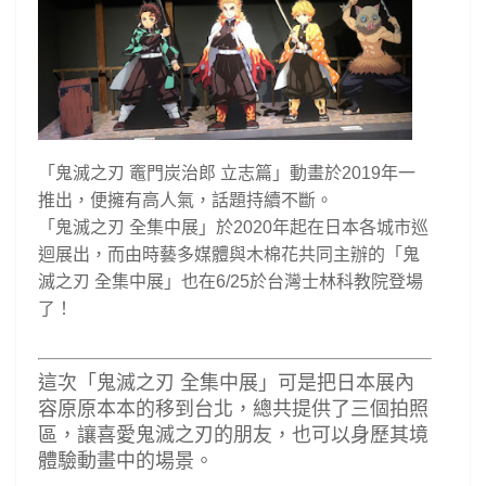
「鬼滅之刃
竈門炭治郎
立志篇」動畫於
2019
年一
推出，便擁有高人氣，話題持續不斷。
「鬼滅之刃
全集中展」於
2020
年起在日本各城市巡
迴展出，而由時藝多媒體與木棉花共同主辦的「鬼
滅之刃
全集中展」也在
6/25
於台灣士林科教院登場
了！
這次「鬼滅之刃
全集中展」可是把日本展內
容原原本本的移到台北
，總共提供了三個拍照
區，讓喜愛鬼滅之刃的朋友，也可以身歷其境
體驗動畫中的場景。