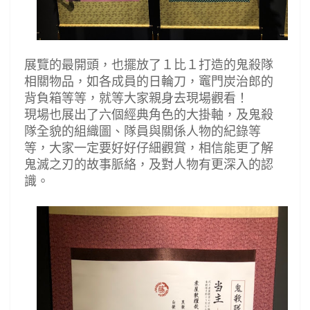
展覽的最開頭，也擺放了１比１打造的鬼殺隊
相關物品，如各成員的日輪刀，
竈門炭治郎的
背負箱等等，就等大家親身去現場觀看！
現場也展出了六個經典角色的大掛軸，及鬼殺
隊全貌的組織圖、隊員與關係人物的紀錄等
等，大家一定要好好仔細觀賞，相信能更了解
鬼滅之刃的故事脈絡，及對人物有更深入的認
識。