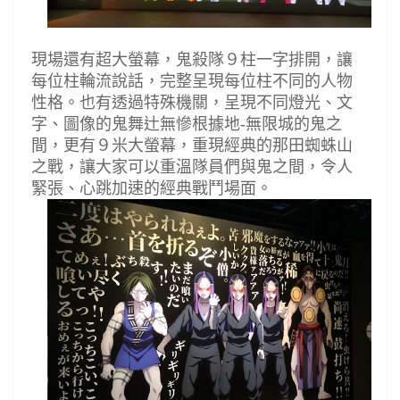
現場還有超大螢幕，鬼殺隊９柱一字排開，讓
每位柱輪流說話，完整呈現每位柱不同的人物
性格。也有透過特殊機關，呈現不同燈光、文
字、圖像的鬼舞辻無慘根據地
-
無限城的鬼之
間，更有９米大螢幕，重現經典的那田蜘蛛山
之戰，讓大家可以重溫隊員們與鬼之間，令人
緊張、心跳加速的經典戰鬥場面。