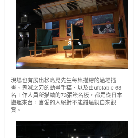
現場也有展出松島晃先生每集描繪的過場插
畫、鬼滅之刃的動畫手稿、以及由
ufotable 68
名工作人員所描繪的
73
張簽名板，都是
從日本
搬運來台，
喜愛的人絕對不能錯過親自來觀
賞。