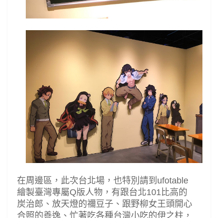
在周邊區，此次台北場，也特別請到
ufotable
繪製臺灣專屬
Q
版人物，有跟台北
101
比高的
炭治郎、放天燈的禰豆子、跟野柳女王頭開心
合照的善逸、忙著吃各種台灣小吃的伊之柱，