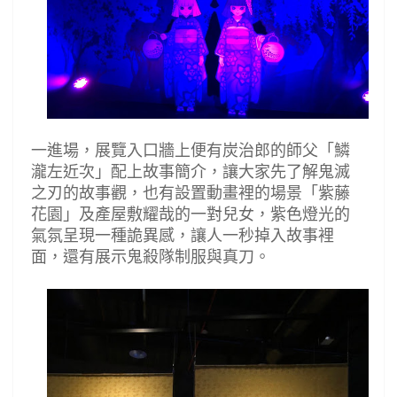
一進場，展覽入口牆上便有炭治郎的師父「鱗
瀧左近次」配上故事簡介，讓大家先了解鬼滅
之刃的故事觀，也有設置動畫裡的場景「紫藤
花園」及產屋敷耀哉的一對兒女，紫色燈光的
氣氛呈現一種詭異感，讓人一秒掉入故事裡
面，還有展示鬼殺隊制服與真刀。