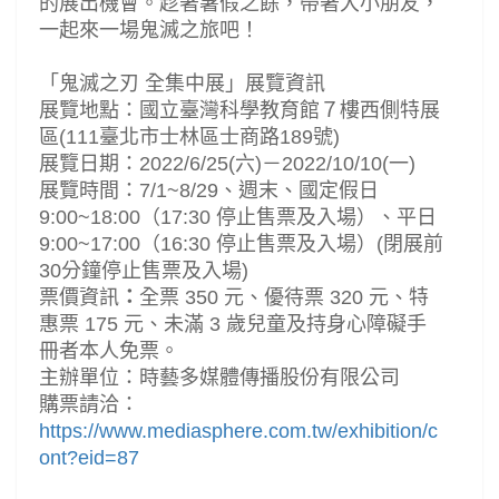
的展出機會。趁著暑假之餘，帶著大小朋友，
一起來一場鬼滅之旅吧！
「鬼滅之刃
全集中展」展覽資訊
展覽地點：國立臺灣科學教育館７樓西側特展
區
(111
臺北市士林區士商路
189
號
)
展覽日期
：
2022/6/25(
六
)
－
2022/10/10(
一
)
展覽時間
：
7/1~8/29
、週末、國定假日
9:00~18:00
（
17:30
停止售票及入場）、平日
9:00~17:00
（
16:30
停止售票及入場）
(
閉展前
30
分鐘停止售票及入場
)
票價資訊
：
全票
350
元、優待票
320
元、特
惠票
175
元、未滿
3
歲兒童及持身心障礙手
冊者本人免票。
主辦單位
：時藝多媒體傳播股份有限公司
購票請洽
：
https://www.mediasphere.com.tw/exhibition/c
ont?eid=87