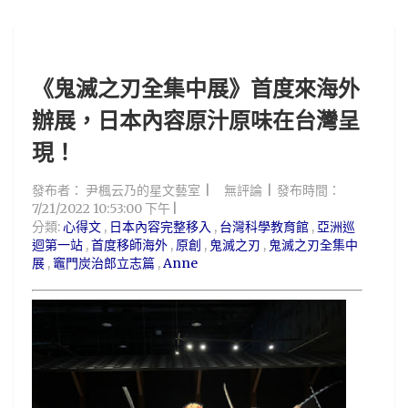
《鬼滅之刃全集中展》首度來海外
辦展，日本內容原汁原味在台灣呈
現！
發布者：
尹楓云乃的星文藝室
無評論
發布時間：
7/21/2022 10:53:00 下午
分類:
心得文
,
日本內容完整移入
,
台灣科學教育館
,
亞洲巡
迴第一站
,
首度移師海外
,
原創
,
鬼滅之刃
,
鬼滅之刃全集中
展
,
竈門炭治郎立志篇
,
Anne