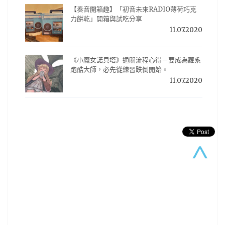
【奏音開箱趣】「初音未來RADIO薄荷巧克
力餅乾」開箱與試吃分享
11.07.2020
《小魔女諾貝塔》通關流程心得－要成為蘿系
跑酷大師，必先從練習跌倒開始。
11.07.2020