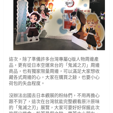
這次，除了準備許多台灣專屬
Q
版人物周邊產
品，更有從日本空運來台的
「
鬼滅之刃
」
周邊
商品，也有獨家限量周邊，可以滿足大家想收
藏各式周邊的心，大家在購買之餘，也要小心
荷包的失血程度。
沒辦法出國去日本觀展的粉絲們，不用再擔心
跟不到了，這次在台灣就能完整觀看原汁原味
的
「
鬼滅之刃
」展覽，大家可要好好保握此次