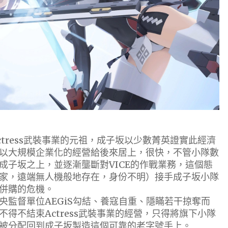
ress武裝事業的元祖，成子坂以少數菁英證實此經濟
以大規模企業化的經營給後來居上，很快，不管小隊數
成子坂之上，並逐漸壟斷對VICE的作戰業務，這個態
家，遠端無人機般地存在，身份不明）接手成子坂小隊
併購的危機。
督單位AEGiS勾結、養寇自重、隱瞞若干掠奪而
得不結束Actress武裝事業的經營，只得將旗下小隊
被分配回到成子坂製造這個可靠的老字號手上。