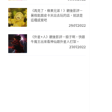
《再見了，橡果兄弟！》觀後影評－
暑假能跟皮卡米出去玩的話，就該是
這種感覺吧
29.07.2022
《外星+人》觀後影評－娘子啊，快跟
牛魔王出來看神仙跟外星人打架。
27.07.2022