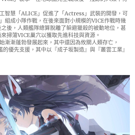
「ALICE」促進了「Actress」武裝的開發，可
ear」組成小隊作戰，在後來面對小規模的VICE作戰時幾
手段之後，人類艦隊總算脫離了躲避獵殺的被動地位，甚
過來掃蕩VICE巢穴以獲取先進科技與資源。
漸漸蓬勃發展起來，其中還因為攸關人類存亡，
國旗艦的優先支援，其中以『成子坂製造』與『叢雲工業』