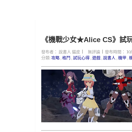
《機戰少女★Alice CS》
發布者：
說書人 貓皮
無評論
發布時間：
10
分類:
攻略
,
格鬥
,
試玩心得
,
遊戲
,
說書人
,
機甲
,