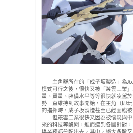
主角群所在的「成子坂製造」為Act
模式可行之後，很快又被「叢雲工業」
量、質量、裝備水平等等很快就凌駕於
勢一直維持到故事開始，在主角（即玩
的指揮時，成子坂製造甚至已經面臨被
但叢雲工業很快又因為被懷疑與中央監
來的科技等醜聞，進而遭到各國針對，不
與業務都分配出去，其中，絕大多數又