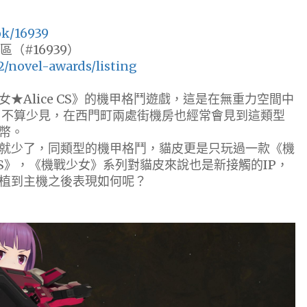
ok/16939
（#16939）
2/novel-awards/listing
Alice CS》的機甲格鬥遊戲，這是在無重力空間中
，不算少見，在西門町兩處街機房也經常會見到這類型
幣。
少了，同類型的機甲格鬥，貓皮更是只玩過一款《機
PLUS》，《機戰少女》系列對貓皮來說也是新接觸的IP，
植到主機之後表現如何呢？