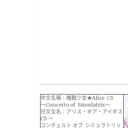
中文名稱：機戰少女★Alice CS
～Concerto of Simulatrix～
日文全名：アリス・ギア・アイギス
CS ～
コンチェルト オブ シミュラトリッ