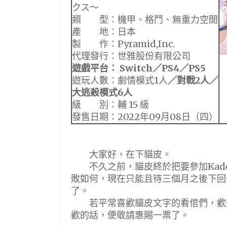
クス～
類 型：機甲、格鬥、無重力空間
產 地：日本
製 作：Pyramid,Inc.
代理發行：世雅股份有限公司
遊戲平台：
Switch
／
PS4
／
PS5
遊玩人數：劇情模式1人
／對戰2人／
大逃殺模式6人
級 別：輔 15 級
發售日期：2022年09月08日（四）
大家好，在下貓皮。
不久之前，貓皮終於把要參加Kado
敗如何，現在只能且待三個月之後下回
了。
若平常喜歡貓皮文字的看倌們，歡迎
歡的話，便敬請惠賜一票了。