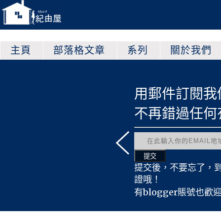
主頁
部落格文章
系列
關於我們
文章哦！
用郵件訂閱我們的網站
心得文
不再錯過任何有趣帖文
屋翻譯
遊戲文
宣傳文
轉載文
提交後，不要忘了，到你的郵箱進
時事文
證哦！
採訪文
有blogger賬號也歡迎點
進行