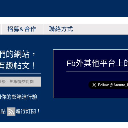
招募&合作
聯絡方式
，
Fb外其他平台上的紀由屋
！
行驗
訂閱！