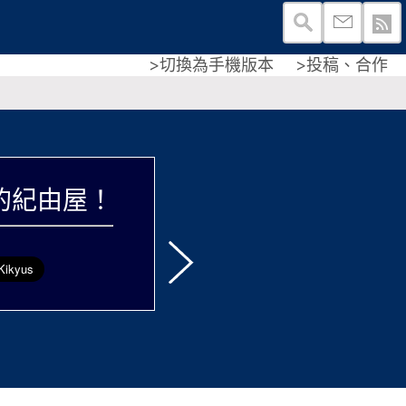
>切換為手機版本
>投稿、合作
！