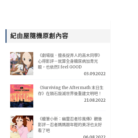
紀由屋隨機原創內容
《劇場版．擅長捉弄人的高木同學》
心得影評－就算全身糖尿病加青光
眼，也依然I feel GOOD
03.09.2022
《Surviving the Aftermath 末日生
存》在隕石毀滅世界後重建文明吧！
21.08.2022
《蠟筆小新：幽靈忍者珍風傳》觀後
影評－忍者媽媽跟年輕的美冴也太好
看了吧
06.08.2022