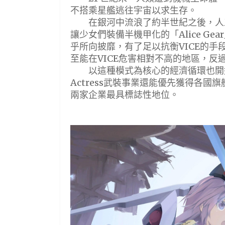
不搭乘星艦逃往宇宙以求生存。
在銀河中流浪了約半世紀之後，人工智慧
讓少女們裝備半機甲化的「Alice G
乎所向披靡，有了足以抗衡VICE的
至能在VICE危害相對不高的地區，反
以這種模式為核心的經濟循環也開始
Actress武裝事業還能優先獲得各
兩家企業最具標誌性地位。