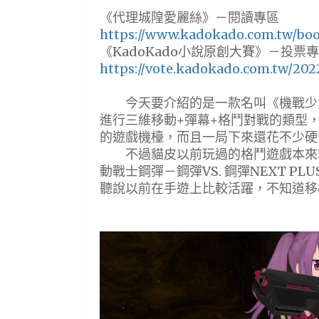
《代理城隍愛麗絲》－閱讀專區
https://www.kadokado.com.tw/bo
《KadoKado小說原創大賽》－投票專區
https://vote.kadokado.com.tw/202
今天要介紹的是一款名叫《機戰少女★
進行三維移動+彈幕+格鬥對戰的類型
的遊戲機檯，而且一局下來還花不少硬
不過貓皮以前玩過的格鬥遊戲本來就
動戰士鋼彈－鋼彈VS. 鋼彈NEXT 
聽說以前在手遊上比較活躍，不知道移