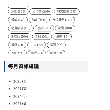
原創
(362)
心得文
(269)
帖文整理
(251)
遊戲
(147)
動畫
(145)
友情宣傳
(143)
動畫感想
(115)
貓皮
(111)
動漫
(108)
觀後感
(106)
PS4
(101)
漫畫
(89)
書籍
(71)
小說
(70)
情報
(66)
新聞
(64)
影評
(63)
感想
(62)
Kyousuke Bi
(61)
尖端
(61)
PC
(57)
每月資訊總匯
電影
(54)
風音
(47)
台灣
(44)
說書人
(44)
video
(43)
悠太
(43)
2026
(3)
►
遊戲新聞
(43)
Xbox One
(42)
BryBry
(41)
2025
(3)
►
动漫
(40)
星期一音樂廳系列
(39)
2024
(3)
►
NIntendo Switch
(36)
PSV
(36)
2023
(4)
►