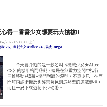
試玩心得－香香少女想要玩大槍槍!!
/04/2022 09:08:00 上午
機戰少女
,
機戰少女★Alice CS
,
貓皮
,
sega
今天要介紹的是一款名叫《機戰少女★Alice
CS》的機甲格鬥遊戲，這是在無重力空間中進行
三維移動+彈幕+格鬥對戰的類型，不算少見，在西
門町兩處街機房也經常會見到這類型的遊戲機檯，
而且一局下來還花不少硬幣。