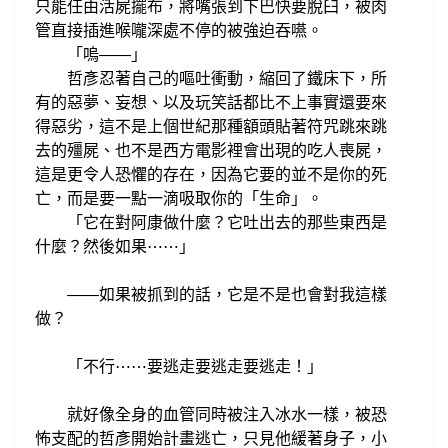
只能任由
活屍擺布
將嘴張到下巴快要脫臼
被肉
，
，
管直接插進喉嚨深處
不停
的被強迫吞嚥。
「嗚
——
」
哲彥忍著自己的嘔吐衝動，縮回了鐵床下，
所
有的惡夢、妄想、以及
玩笑話都比不上事實還要來
得惡劣，
這不是
上個世紀
那種額頭貼著符咒跳來跳
去
的殭屍
、也不是
西方電影裡會出現的吃人喪屍，
這是更令人恐懼的存在，因為它要的並不是你的死
亡，而是要
一點一滴
吸取你的「生命」。
它在對阿康做什麼？它
吐出去的那些東西是
「
什麼？
然後如果
⋯
⋯
」
如果
被抓到的話，它是不是也會對我這樣
——
做？
「不行
要逃走要逃走要逃走！
⋯
⋯
」
就好像全身的血管
同時被注入冰水一樣，
被恐
怖支配的哲彥開始計畫逃亡，
只見他緩著身子，小