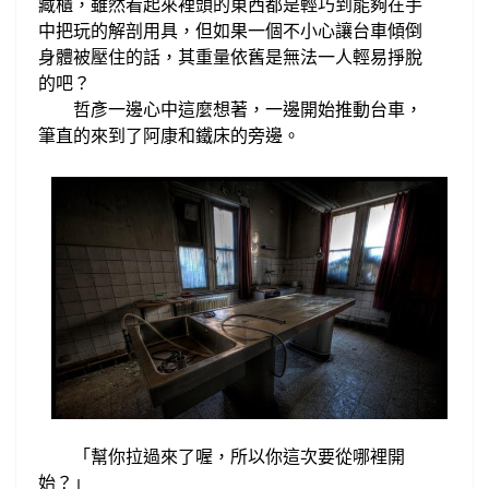
藏櫃，雖然看起來
裡頭的東西都是輕巧到能夠在手
中把玩的解剖用具，但如果一個不小心讓台車傾倒
身體
被壓住
的話
，其重量依舊是無法一人
輕易
掙脫
的吧？
哲彥一邊心中這麼想著，一邊
開始推動台車，
筆直的來到了阿康
和鐵床的旁邊。
幫你拉過來了喔，所以你這次要從哪裡開
「
始？
」