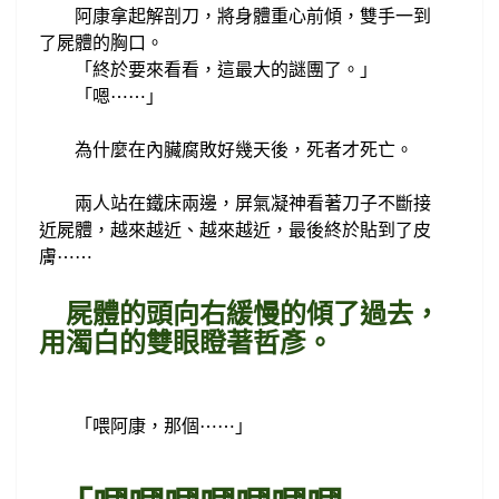
阿康拿起解剖刀，將身體重心前傾，雙手一到
了屍體的
胸口。
「終於要來看看，
這最大的謎團了。
」
「嗯
⋯
⋯
」
為什麼
在內臟腐敗好幾天後，死者才死亡。
兩人
站在
鐵床兩邊，
屏氣凝神看著刀子不斷接
近屍體，越來越近、越來越近，最後終於貼到了皮
膚
⋯
⋯
屍體的頭向
右
緩慢的傾了過去，
用
濁白的雙眼瞪著
哲彥
。
「喂阿康，那個
⋯
⋯
」