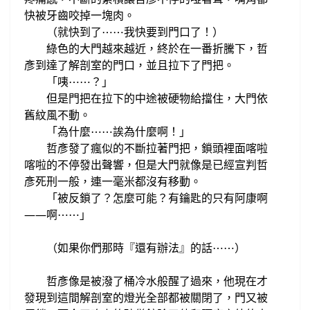
快被
牙齒
咬
掉一塊肉。
就快到了
我快要到門口了！）
（
⋯
⋯
綠色的大門越來越近
，終於在一番折騰下，哲
彥
到達了解剖
室的門口，並且
拉下了門把。
「咦
⋯
⋯
？」
但是門把在拉下的中途被
硬物給
擋住
，大門依
舊紋風不動。
「為什麼
誒為什麼啊！
⋯
⋯
」
哲彥發了瘋似的不斷
拉著門把，
鎖頭裡面
喀啦
喀啦的不停發出聲響，但是大門
就像是已經宣判哲
彥死刑一般，
連一毫米都沒有移動。
「被反鎖了
怎麼可能？有鑰匙的只有阿康啊
？
——啊
⋯
⋯
」
（如果你們那時『還有辦法』的話
⋯
⋯
）
哲彥
像是被潑了桶冷水般
醒了過來，他
現在才
發現到這間解剖室的燈光全部都
被關閉了，
門
又被