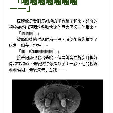
「嘓嘓嘓嘓嘓嘓嘓
——」
屍體像是受到反射般的半身跳了起來，
哲彥的
視線突然
出現兩坨移動快速的巨大黑影向他飛來。
「啊啊啊！」
被
擊倒後的哲彥眼前一黑，
滑倒後腦袋撞到了
床角，
倒在了
地板上
。
喔、嗚喔
啊啊啊啊！」
「
接著阿康也發出悲鳴，但是
聲音在哲彥耳裡好
像越來越遠，最後變得像是蚊子叫一般
，他的視線
漸漸模糊，最後失去了意識
⋯
⋯