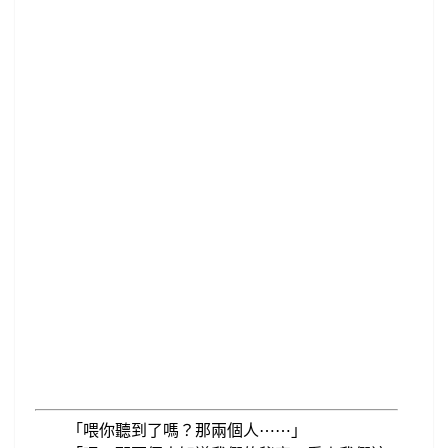
喂你聽到了嗎？那兩個人
「
⋯
⋯
」