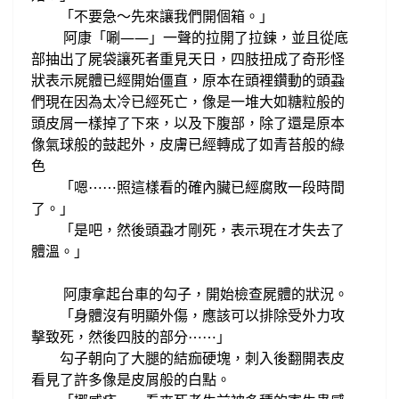
「不要急～先來讓我們
開
個
箱。
」
阿康
「唰——」一聲的
拉開了
拉鍊，並且
從底
部抽出了屍袋
讓
死者重見天日，
四肢扭成了奇形怪
狀表示屍體已經開始僵直，
原本在
頭裡鑽動的頭蝨
們現在
因為
太冷
已經死亡
，像是一堆大如
糖
粒
般
的
頭皮屑一樣
掉了下來
，以及下腹部，
除了還是原本
像氣球般的鼓起外
，皮膚已經轉成了
如青苔般的
綠
色
「嗯
照這樣看的確內臟已經
腐敗一段時間
⋯
⋯
了。
」
「是吧，然後頭蝨才剛死，表示現在才失去了
體溫。」
阿康拿起台車的勾子，開始檢查屍體的狀況。
身體沒有明顯外傷，應該可以排除
受
外力
攻
「
擊致死，然後四肢的部分
⋯
⋯
」
勾子
朝向了
大腿的結痂硬塊，刺入後翻開表皮
看見了許多像是皮屑般的白點。