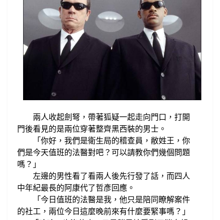
兩人收起劍弩，帶著狐疑一起走向
門口，打開
門後看見的是兩位穿著
整齊黑
西裝的男士。
你好，我們是衛生局的稽查員，
敝姓王，你
「
們是今天值班的法醫對吧？
可以請教你們幾個問題
嗎？
」
左邊的男性看了看兩人後先行發了話，而
四人
中年紀最長的阿康代了哲彥
回應。
今日值班的法醫是我，
他
只是陪同瞭解案件
「
的社工，兩位今
日這麼晚前來有什麼
要緊事嗎？
」