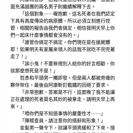
面充滿謎團的兩名男子則繼續
解釋
下去。
這個對象
喔抱歉，
這名死者
在我們認定
「
⋯
⋯
下具有高度傳染
的病原體，所以
必須立刻進行控
管，相關的報告
由我們
會搞定
，相信我
明天早上你
們一起床
什麼事情都會沒有的。
」
「誰管你
搞定不搞定，你們現在是在搶屍體
耶！
如果明天有家屬來領人的話我不就吃不完兜著
走了！
」
「誒小鬼！
不要無視別人給你的好言相勸，
你
就那麼想死是不是！
」
哲彥和平頭男
一觸即發，但是
兩人都被
旁邊的
夥伴架住，最後由阿康
斬釘截鐵的回絕了要求。
非常抱歉，答案是不行，
這麼晚了
我不能讓
「
正在處理的
死者莫名其妙的被拿走，請明天
早上再
來。
」
喂你們是不知道事情的嚴重性才
「
⋯
⋯
」
陳稽查員，請注意你的措辭和形象
「
！
」
金髮男一聲令下，就讓平頭男
緩和了下來，接