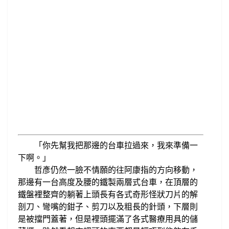
「你先
幫我把那邊的
台車拉過來，我來準備一
下啊。
」
哲彥
仍然
一臉不情願的
往阿康指的方向移動，
那邊有一台
高度及腰的鐵製兩層式台車，在頂
層的
鐵盤裡
整齊的躺著
上頭長有
各式
奇形怪狀
刀片
的
解
剖刀
彎嘴
的鉗子、剪刀以及
粗長的針頭，下層則
、
是
被擋
門蓋著，但是裡頭擺滿了各式
醫療用具的儲