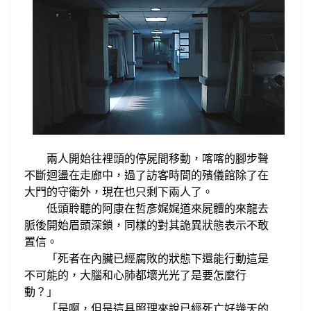
兩人
開始往
裡頭的
停屍間
移動，喀喀的腳步聲
不斷迴盪在走廊中
過了訪客時間的
殯儀館除了在
，
大門的守衛外，
現在也只剩下兩人了
。
低頭聆聽的阿康在哲彥
娓娓道來屍體的來龍去
脈後開始眉頭深鎖，
同樣的對
其
詭異狀態表示
不敢
置信。
「死者在內臟已經腐敗的狀態下還能行動這是
不可能的，
大腦和心肺都壞光光了是要怎麼行
動？」
「是啊，但是這具照理來說已經死亡好幾天的