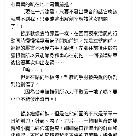
心翼翼的
趴在地上匐匍前進
。
現在一片漆黑，只要不發出聲音的話它應該
（
就看不到我，只要能逃出
解剖室應該就沒問題
了！）
哲彥就像隻竹節蟲一樣，
在回頭觀察活屍的行
動同時
慢慢搖晃著身子開始前進，先是左臂
向前，
輕輕的
壓實地板後
右手再跟進，
左腳往前
後由於右
腳
扭傷所以只能靠身體重心往前拖，
一個循環結束
後接著再次伸出左臂
⋯
⋯
「嗚
⋯
⋯
」
但是在貼向地板時，
哲彥的手肘被尖銳的解剖
到給劃傷了。
（因為台車被推倒所以
刀子散落一地了嗎？要
小心不能
發出聲音。
）
哲彥繼續前進，但是在他前面的
不只是單單一
具解剖刀，針頭、勾子、刀片
一轉眼哲彥的雙
⋯
⋯
臂和小腿已經佈滿傷痕，
細細傷口裡流出的鮮血和
疼痛感，
不斷的累積讓哲彥不停的啞著聲，
嘴角都