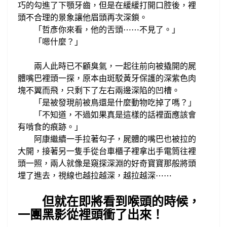
巧的勾進了下顎牙齒，但是在
緩緩
打開
口腔
後
，裡
頭不合理的景象讓他
眉頭再次深鎖。
「哲彥你來看，
他的舌頭
不見了。
⋯
⋯
」
「嗯什麼？」
兩人
此時
已
不
顧
臭氣，
一起
往前向被撬開的屍
體嘴巴裡頭一探，
原本由斑駁黃牙保護的深紫色肉
塊不翼而飛，
只剩下了
左右兩邊深陷的凹槽。
「是被
發現前被鳥還是什麼動物吃掉了嗎？
」
「不知道，不
過如果真是這樣的話裡面應該會
有啃食的痕跡。
」
阿康
繼續
一手
拉著
勾子
屍體的嘴巴也被拉的
，
大開，
接著另一隻手從台車櫃子裡拿出手電筒往裡
頭一照，
兩人就像是窺探深淵的好奇寶寶那般將頭
埋了進去，視線也越拉越深，越拉越深
⋯
⋯
但就在
即將看到喉頭的時候
，
一團黑影從裡頭衝了出來！