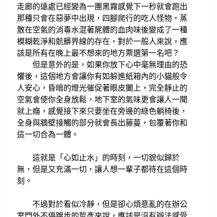
走廊的遠處
已經變為一團黑霧
感覺下一秒就會跑出
那種只會在惡夢中出現，四腳爬行的吃人怪物，
蒸
散在空氣的消毒水混著屍體的血肉味後變成
了一種
模糊
乾淨和骯髒
界線
的存在，對於一般人來說，應
該是
所有在晚上最不想來的地方票選第一名吧？
但是意外的是，如果你放下心中毫無理由的恐
懼後，這個地方
會讓
你有如躲進
紙箱內的小貓般令
人安心，昏暗的燈光
催促著眼皮闔上，完全靜止的
空氣會使你全身放鬆，
地下室的氣味更會讓人一聞
就上癮，
感覺接下來只要坐在旁邊的綠色躺椅後，
全身與
牆壁接觸的部分就會長出藤蔓，包覆著你和
這一切合為一體。
這就是
「心如止水」的時刻，一切
貌似
歸於
無，但是又充滿一切，讓人想一輩子都待在這個時
刻。
不過對於看似冷靜，但是卻心煩意亂的在
辦公
室門外不停踱步的哲彥來說，應該是
沒有辦法感受