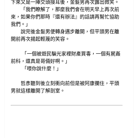
下來又是一陣交頭接耳後，
金髮男再次露出
微笑。
「我們瞭解了，
那麼我們會在明天早上再次前
來，如果你們
那時『還有辦法』的話請
再幫忙協助
我們。
」
說完後金髮男
便轉身
邁步
離開，
但
平頭男
在離
開前
再次
揚起輕蔑的笑容。
「一個被遊民騙光家裡財產
買毒
一個有屍姦
，
前科，還真是哥倆好啊。
」
「喂你說什麼！」
哲彥
聽到後立刻衝向前但是被阿康攔住，平頭
男就這樣離開了
解剖室。