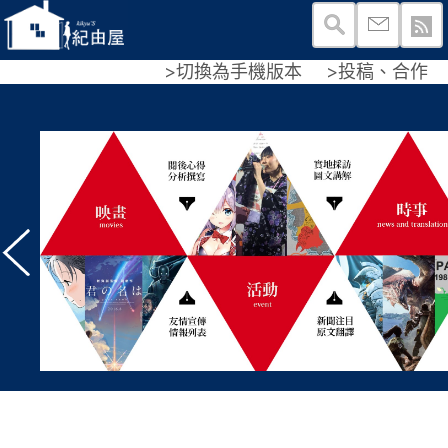
>切換為手機版本
>投稿、合作
紀由
查看
！
關於
麼樣