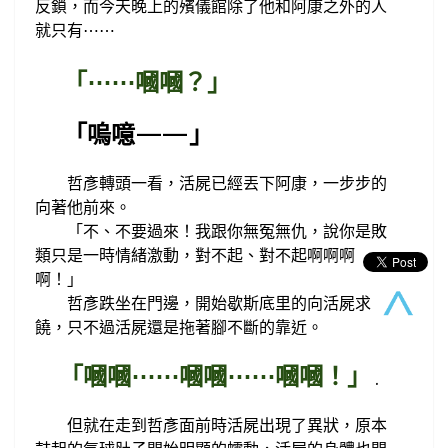
反鎖，而今天晚上的殯儀館除了他和阿康之外的人
就只有
⋯
⋯
嘓嘓？」
「
⋯
⋯
嗚噫——
「
」
哲彥轉頭一看，活屍已經丟下阿康，一步步的
向著他前來。
不、不要過來！我跟你無冤無仇，說你是敗
「
類只是一時情緒激動，對不起、對不起啊啊啊
啊！
」
哲彥跌坐在門邊，開始歇斯底里的向活屍求
饒
，只不過活屍還是拖著腳不斷的靠近。
「嘓嘓
嘓嘓
嘓嘓！」
⋯
⋯
⋯
⋯
.
但就在
走到哲彥面前時活屍出現了異狀，原本