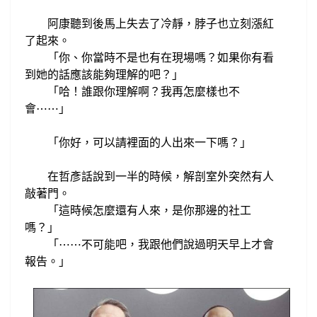
阿康聽到後
馬上失去了冷靜，
脖子
也
立刻漲紅
了起來
。
「你、你
當時不是也有在現場嗎？
如果你有看
到她的話應該
能夠理解的吧？」
「哈！誰跟你理解啊？我再怎麼樣也不
會
⋯
⋯
」
「你好，可以請裡面的人出來一下嗎？」
在哲彥話說到一半的時候，
解剖室外突然有人
敲著門。
「這時候
怎麼還有人來，是你那邊的社工
嗎？
」
不可能吧，
我跟他們說過明天早上才會
「
⋯
⋯
報告。
」