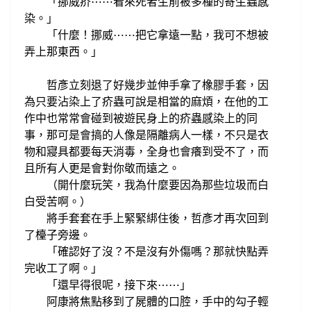
「挪威疥
看來
死者
生前
被多種
的
寄生蟲
感
⋯
⋯
染。
」
「什麼！挪威
把它
拿遠一點，我可不想
被
⋯
⋯
弄上那東西。」
哲
彥立刻
退了好幾步
並伸手
拿了橡膠手套
，因
為只要沾染上了疥蟲
可說是相當的麻煩，
在他的工
作中也常常會碰到
被遊民身上的疥蟲感染上的同
事，
那可是會搞的
人像是隔離病人一樣，
不只是衣
物和寢具都要每天消毒，
全身也會癢到受不了，
而
且
所有人
更是會
對你敬而遠
之。
開什麼玩笑，
我為什麼要因為
那些垃圾而白
（
白受苦啊。）
將手套套在手上緊緊綁住後，
哲彥才再次回到
了檯子旁邊。
確認好了沒？
不是沒有外傷嗎？那就
快點
弄
「
完收工了啊。
」
還早得很呢，
接下來
「
⋯
⋯
」
阿康將焦點移到了屍體的口腔，
手中的勾子
輕