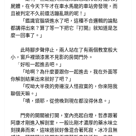
屍體，
在今天下午
才在車水馬龍的車站旁發現，而
且被判定
不久前還活蹦亂跳的呢！
」
「鑑識官
腦袋進水了吧，這種不合
邏輯的
論點
都講得出來？
算了等一下把它
打開
就知道是怎
『
』
麼一回事了。」
此時腳步聲
停止，兩人
站在了有兩個教室般大
小
，窗戶
裡頭
漆黑不見影的房間門外。
好啦一起進去吧。
「
」
「哈啊？為什麼要跟你一起進去，我在外面等
你
解剖結果出來就好了吧？
」
「哎呦大半夜的旁邊沒人怪寂寞的，你來陪我
聊個天嘛。」
「嘖，煩耶，
從
傍晚到現在都沒得休息。
」
門旁的開關被打開，
室內亮起白燈，
哲彥跟著
阿康
才剛
進入解剖室，
一股比剛才濃厚的
藥水味立
刻撲鼻而來，
這味道
就
好像
混合著死寂，
冰冷且無