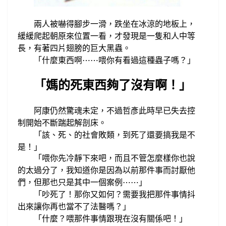
兩人被嚇得
腳步一滑，跌坐在冰涼的地板上，
緩緩爬起朝
原來位置一看，才發現是
一隻和人中等
長，有著
四片
翅膀的
巨大黑蟲。
「什麼東西啊
喂你有看過這種蟲子嗎？」
⋯
⋯
「媽的死東西夠了沒有啊！
」
阿康仍然驚魂未定，不過哲彥此時早已失去控
制開始不斷踹起
解剖床。
該
死
的社會敗類，到死了還
要搞我是不
「
、
、
是！
」
「喂你先冷靜下來
吧
而且
不管怎麼樣你也說
，
的太過分了，
我知道你是因為以前那件事而討厭他
們，但那也只是
其中一個案例
⋯
⋯
」
「吵死了！那你又如何？需要我把
那件事情抖
出來讓你再也當不了法醫嗎？
」
什麼？喂那件事情跟現在沒有關係吧！
「
」