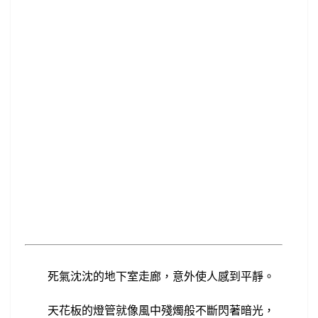
死氣沈沈的地下室走廊，
意外使人感到平靜。
天花板的
燈管就像
風中殘燭般
不斷閃著暗光，