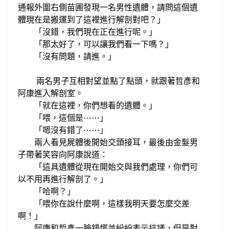
通報外圍右側
苗圃發現
一名男性
遺體，請問這個遺
體
現在
是搬運到了這裡進行解剖對吧？
」
「沒錯，我們現在正在
進行呢。
」
那太好了，可以讓我們看一下嗎？
「
」
「沒有問題，請進。」
兩名男子
互相對望並點了點頭，就跟著哲彥和
阿康
進入
解剖室
。
就在這裡，你們想看的遺體。
「
」
「喂，這個是
⋯
⋯
」
「嗯沒有錯了
⋯
⋯
」
兩人看見屍體後開始交頭接耳，最後
由金髮男
子帶著笑容向阿康說道：
這具遺體
從
現在開始交與我們處理，
你們可
「
以不用再進行解剖了。
」
「哈啊？」
「喂
你在說什麼啊，
這樣我明天要怎麼交差
啊！
」
阿康
和哲彥
一臉錯愕並紛紛表示抗議，
但是對