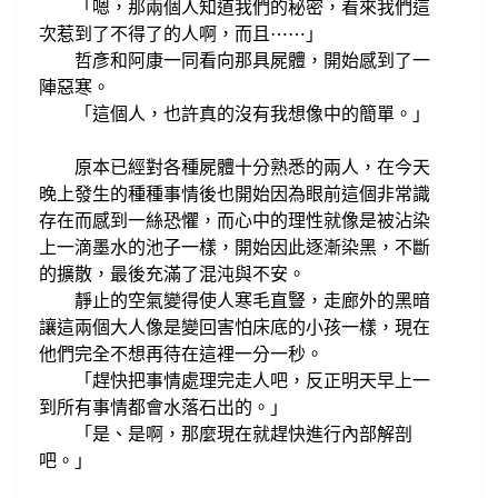
「嗯，那兩個人
知道我們的秘密，看來我們這
次惹到了不得了的人啊，而且
⋯
⋯
」
哲彥和阿康一同看向那具屍體，
開始感到了一
陣惡寒。
「這個人，
也許真的沒有我想像中的簡單。
」
原本已經對
各種
屍體十分熟悉的兩人，在
今天
晚上發生的種種事情後也開始
因為眼前
這個非常識
存在而感到一絲恐懼，
而心中的理性就像是被沾染
上一滴墨水的池子一樣，開始
因此逐漸染黑
，不斷
的擴散，最後充滿了混沌與不安。
靜止的空氣
變得使人寒毛直豎，
走廊外的黑暗
讓
這
兩
個大人
像是變回害怕床底的小孩一樣，
現在
他們完全不想再待在這裡一分一秒。
趕快把事情處理完走人吧，反正明天早上一
「
到所有事情都會水落石出的。
」
「是、是啊，那麼現在
就趕快進行內
部
解剖
吧。
」