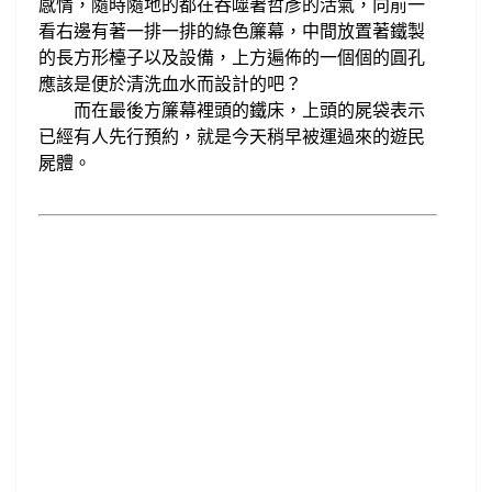
感情，
隨時隨地的都在吞噬著哲彥的活氣
向前一
，
看右邊有著一排一排的綠色簾幕，中間放置著
鐵製
的長方形檯子
以及設備
上方遍佈
的
一個個的圓孔
，
應該是便於清洗血水而設計的吧？
而在最後方簾幕裡頭
的
鐵床
，上頭的屍袋表示
已經有人先行預約，就是
今天稍早被運過來的遊民
屍體。