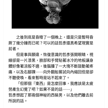
之後到底是
昏睡
了一個晚上，還是只是暫時昏
厥
了幾分鐘
而已呢
？可以的話哲彥還真希望
現實是
前
者。
但是事與願違，
恢復意識的哲彥張開眼睛，視
線卻是一片漆黑，
臉部
和手臂
貼著
冰冷的地板讓身
體好像著涼般不適，
後腦腫了一大塊不斷鼓動著疼
痛，
以及
右
腳踝
向外
翻船嘗試向內縮回但是卻
⋯
⋯
不聽使喚
看來暫時是站不起來了。
，
「但那個
『東西』是怎麼回事，我應該是
太疲
勞產生幻覺了吧？如果不是的話
⋯
⋯
」
哲彥想起了
那兩個
神秘的
西裝男
，以及他們離去前
所說的話。