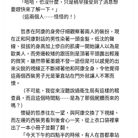
「哈哈，
也沒什麼，只是稍早接受到了
消息想
要趕快來了解一下。
」
（這兩個人
怪怪的
⋯
⋯
！
）
哲彥在阿康的身旁仔細觀察著兩人的
裝扮，現
在正和阿康對話的男性染著一頭金髮，
低沈的聲
線、
挺拔的身高加上慘白的肌膚一開始讓人以為是
歐美人，而旁邊較矮的
跟班則是頂著平頭
露出輕蔑
的
微笑
，雖然帶著墨鏡不發一語但是可以感覺的出
來尖銳的視線正不斷掃著他和阿康
全身
令他覺得
，
這兩個西裝男子光是筆直站在門外就
讓人不寒而
慄。
（不可能，我從來沒聽說過衛生局有這樣的稽
查員，而且這個時間點
是為了那個屍體而來的
⋯
⋯
嗎？）
懷疑的哲彥
往左一
望
與阿康交換了
下
視線
，
，
而左邊的西裝男
看到後會心一笑，從上衣口袋裡拿
出了一本小冊子
並翻了翻。
「今天下午
約四點半
的時候，有
人在首都車站