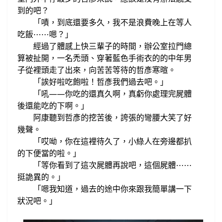
到的吧？
嘖，到底還要多久，我不是
浪費晚上在等人
「
吃飯
嗯？
⋯
⋯
」
經過了體感上快三輩子的時間，
辦公室
拉門總
算被扯開，一名禿頭
、穿著藍色手術衣的
的
中年男
子
從裡頭走了出來
，向苦苦等待的哲彥寒暄。
「誒好啦吃飽啦！
哲彥我們過去吧。
」
吼——
你吃的還真久啊，
真虧你處理完屍體
「
後還能吃的下啊。
」
阿康聽到
哲彥的挖苦後，誇張的
彎腰大笑了好
幾聲。
「哎呦，你在
這裡待久了，小綠人在旁邊都扒
的下便當的
啦
。
」
「等你看到了這次屍體再說吧，
這個屍體
⋯
⋯
挺詭異的。
」
「嗯我知道，
過去的途中你來跟我簡單講一下
狀況吧。
」