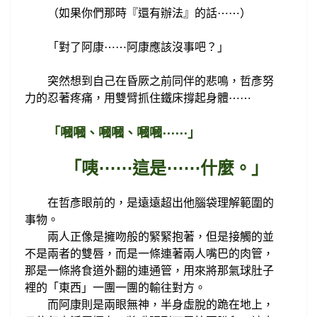
（如果你們
那時
『還有辦法』
的話
⋯
⋯
）
「對了阿康
阿康應該沒事吧？」
⋯
⋯
突然想到自己在昏厥之前同伴的悲鳴，哲彥努
力的忍著
疼痛，用雙臂
抓住
鐵床撐起身體
⋯
⋯
「嘓嘓、嘓嘓、嘓嘓
⋯
⋯
」
咦
這是
什麼。
「
⋯
⋯
⋯
⋯
」
在哲彥眼前的，是
遠遠超出他腦袋理解範圍的
事物。
兩人正像是擁吻般的緊緊抱著，但是接觸的並
不是兩者的雙唇，而是一條連著兩人嘴巴的肉管，
那是一條
將
食道外翻的連
通
管，用來將那氣球肚子
裡的「東西」一團一團的輸往對方
。
而阿康
則是兩眼無神，半身虛脫的跪在地上
，