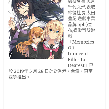
締役會長:志倉
千代丸;代表取
締役社長:太田
豊紀 遊戲事業
品牌 5pb.)宣
布,戀愛冒險遊
戲
『Memories
Off -
Innocent
Fille- for
Dearest』已
於 2019年 3 月 28 日針對香港・台灣・東南
亞等推出。