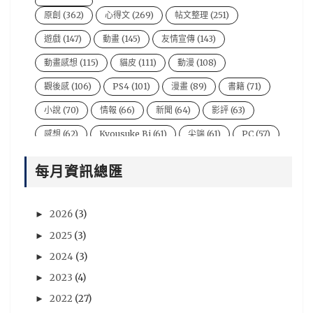
原創
(362)
心得文
(269)
帖文整理
(251)
遊戲
(147)
動畫
(145)
友情宣傳
(143)
動畫感想
(115)
貓皮
(111)
動漫
(108)
觀後感
(106)
PS4
(101)
漫畫
(89)
書籍
(71)
小說
(70)
情報
(66)
新聞
(64)
影評
(63)
感想
(62)
Kyousuke Bi
(61)
尖端
(61)
PC
(57)
電影
(54)
風音
(47)
台灣
(44)
說書人
(44)
每月資訊總匯
video
(43)
悠太
(43)
遊戲新聞
(43)
Xbox One
(42)
BryBry
(41)
动漫
(40)
2026
(3)
►
星期一音樂廳系列
(39)
NIntendo Switch
(36)
2025
(3)
►
PSV
(36)
評論
(36)
劇場版
(35)
心得
(35)
2024
(3)
►
評價
(33)
賢人
(32)
遊戲資訊
(32)
青文
(32)
2023
(4)
►
2022
(27)
►
木棉花
(30)
分析
(29)
sega
(28)