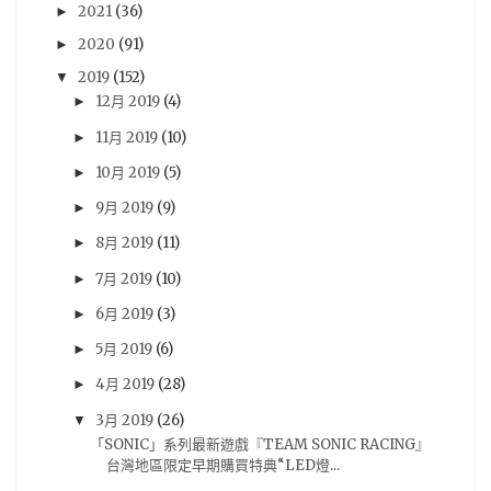
2021
(36)
►
Famitsu
(27)
動畫電影
(27)
18冬番
(26)
2020
(91)
►
Switch
(26)
法米通
(26)
週刊ファミ通
(26)
2019
(152)
▼
預定出書表
(26)
3DS
(25)
Vocaloid
(25)
12月 2019
(4)
►
尼未亞
(24)
車庫娛樂
(23)
開箱文
(23)
11月 2019
(10)
►
採訪
(22)
RY
(21)
活動報導
(21)
Android
(20)
10月 2019
(5)
►
iOS
(20)
5pb
(19)
PS3
(19)
攻略
(19)
9月 2019
(9)
►
劇情心得
(18)
動漫節
(18)
漫博
(18)
8月 2019
(11)
►
7月 2019
(10)
漫畫博覽會
(18)
遊記
(18)
雜誌圖
(18)
►
6月 2019
(3)
►
動畫評論
(17)
簽名會
(17)
Re:CREATORS
(16)
5月 2019
(6)
►
BanG Dream! 少女樂團派對
(15)
奏音
(15)
4月 2019
(28)
►
BanG Dream! Girl's Band Party
(14)
台灣角川
(14)
3月 2019
(26)
▼
模型
(14)
Darling in the FRANXX
(13)
「SONIC」系列最新遊戲『TEAM SONIC RACING』
台灣地區限定早期購買特典“LED燈...
New Taiwan Creepypasta
(13)