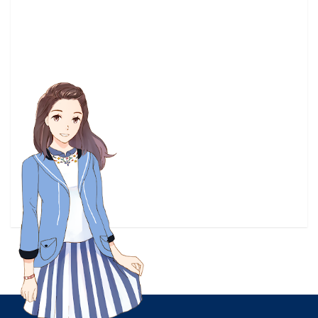
梶裕貴
(3)
正確的卡多
(3)
正義聯盟
(3)
清水茜
(3)
漫博17
(3)
漫畫感想
(3)
灌籃高手
(3)
玩具
(3)
畫冊
(3)
神奇寶貝
(3)
科幻
(3)
稲葉探偵事件ファイル
(3)
粉粉快閃主題餐廳
(3)
繪本
(3)
聲優
(3)
航海王
(3)
華納兄弟
(3)
蘭斯系列
(3)
虛擬Youtuber
(3)
視覺小說
(3)
觀影心得
(3)
設定集
(3)
試玩
(3)
請問您今天要來點兔子嗎？
(3)
資源
(3)
路人超能100
(3)
這個美
(3)
這個美術社大有問題
(3)
遊戲評測
(3)
采昌國際多媒體
(3)
釘宮
(3)
雷姆
(3)
電視劇
(3)
霹靂兵烽決
(3)
音樂節奏遊戲
(3)
馬里奧
(3)
高尾奏音
(3)
黑色水母
(3)