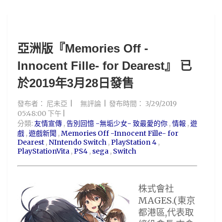
亞洲版『Memories Off -
Innocent Fille- for Dearest』 已
於2019年3月28日發售
發布者：
尼未亞
無評論
發布時間：
3/29/2019
05:48:00 下午
分類:
友情宣傳
,
告別回憶 -無垢少女- 致最愛的你
,
情報
,
遊
戲
,
遊戲新聞
,
Memories Off -Innocent Fille- for
Dearest
,
NIntendo Switch
,
PlayStation 4
,
PlayStationVita
,
PS4
,
sega
,
Switch
株式會社
MAGES.(東京
都港區,代表取