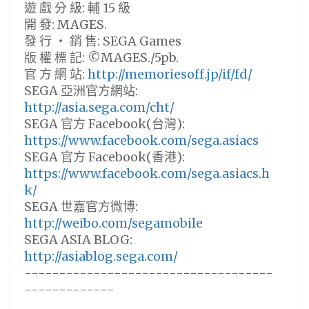
遊 戲 分 級: 輔 15 級
開 發: MAGES.
發 行 ・ 銷 售: SEGA Games
版 權 標 記: ©MAGES./5pb.
官 方 網 站:
http://memoriesoff.jp/if/fd/
SEGA 亞洲官方網站:
http://asia.sega.com/cht/
SEGA 官方 Facebook(台灣):
https://www.facebook.com/sega.asiacs
SEGA 官方 Facebook(香港):
https://www.facebook.com/sega.asiacs.h
k/
SEGA 世嘉官方微博:
http://weibo.com/segamobile
SEGA ASIA BLOG:
http://asiablog.sega.com/
------------------------------------
-------------