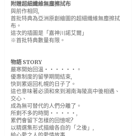
附贈超細纖維無塵擦拭布
與前作相同,
首批特典為亞洲原創繪圖的超細纖維無塵擦拭
布。
這次的插圖是「嘉神川諾艾爾」
※首批特典數量有限。
物語 STORY
嚴寒開始回溫・・・・・・。
優惠制度的留學期間結束,
快到累返回札幌的日子了。
這也意味著必須和來到湘南海陵高中後相遇、
交心、
成為無可替代的人們分離了。
所剩不多的時間・・・・・,
累們會留下怎樣的回憶呢?
以精選集形式描繪各自的「之後」,
給心愛之人的愛情故事