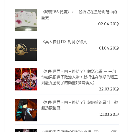
《轉賣 VS 代購》，一段掩埋在黑暗角落中的
歷史
02.04.2019
《真人快打11》封測心得文
01.04.2019
〈相對世界。明日終結？〉觀影心得 — 一部
你如果恨透了政治人物，就把住在隔壁的張三
到龍九全剁了的動畫(微雷慎入)
22.03.2019
《相對世界。明日終結？》與絕望的戰鬥｜微
劇透觀後感
21.03.2019