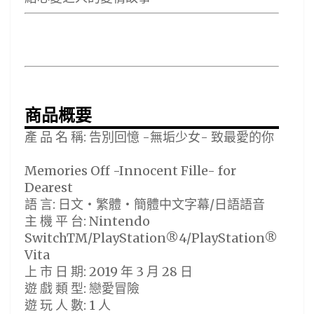
商品概要
產 品 名 稱: 告別回憶 -無垢少女- 致最愛的你
Memories Off -Innocent Fille- for
Dearest
語 言: 日文・繁體・簡體中文字幕/日語語音
主 機 平 台: Nintendo
SwitchTM/PlayStation®4/PlayStation®
Vita
上 市 日 期: 2019 年 3 月 28 日
遊 戲 類 型: 戀愛冒險
遊 玩 人 數: 1 人