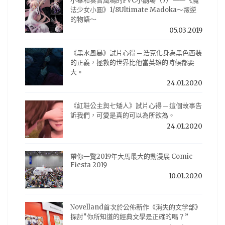
小畢和奏音風鳴的PVC小劇場（7）——《魔
法少女小圓》1/8Ultimate Madoka～叛逆
的物語～
05.03.2019
《黑水風暴》試片心得 ─ 浩克化身為黑色西裝
的正義，拯救的世界比他當英雄的時候都要
大。
24.01.2020
《紅鞋公主與七矮人》試片心得 ─ 這個故事告
訴我們，可愛是真的可以為所欲為。
24.01.2020
帶你一覽2019年大馬最大的動漫展 Comic
Fiesta 2019
10.01.2020
Novelland首次於公佈新作《消失的文学部》
探討“你所知道的經典文學是正確的嗎？”