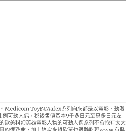
edicom Toy的Mafex系列向來都是以電影、動漫
2比例可動人偶，稅後售價基本9千多日元至萬多日元左
的歐美科幻英雄電影人物的可動人偶系列不會抱有太大
真的很致命，加上這次來貨砍單也很難吃現www 有興