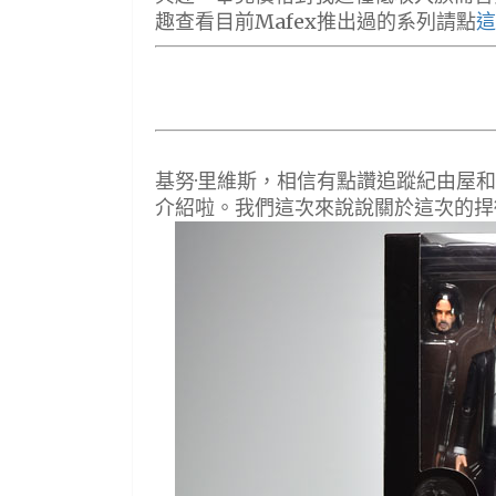
趣查看目前Mafex推出過的系列請點
這
基努·里維斯，相信有點讚追蹤紀由屋
介紹啦。我們這次來說說關於這次的捍衛