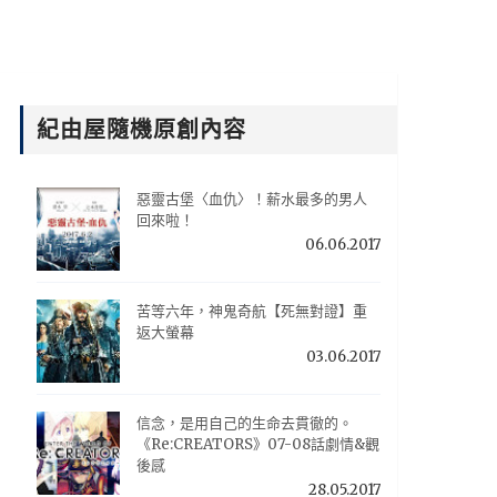
紀由屋隨機原創內容
惡靈古堡〈血仇〉！薪水最多的男人
回來啦！
06.06.2017
苦等六年，神鬼奇航【死無對證】重
返大螢幕
03.06.2017
信念，是用自己的生命去貫徹的。
《Re:CREATORS》07-08話劇情&觀
後感
28.05.2017