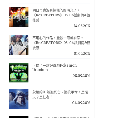
明日再也沒有這樣的好時光了。
《Re:CREATORS》05-06話劇情&觀
後感
14.05.2017
不用心的作品，能被一眼就看穿。
《Re:CREATORS》03-04話劇情&觀
後感
01.05.2017
可惜了一款好遊戲Pokemon
Uranium
08.09.2016
永遠的0-躲避死亡、違抗軍令，是懦
夫？是仁者？
04.09.2016