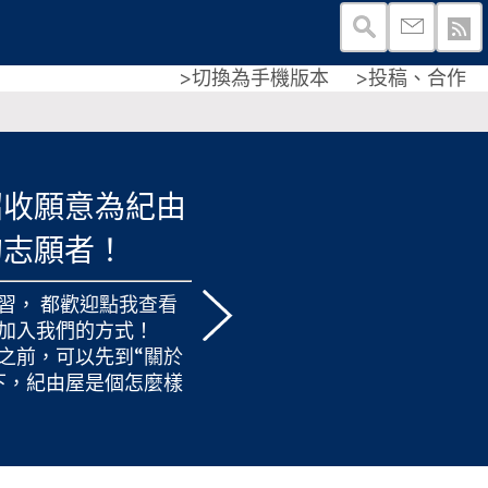
>切換為手機版本
>投稿、合作
招收願意為紀由
的志願者！
習， 都歡迎
點我查看
加入我們的方式！
之前，可以先到“
關於
下，紀由屋是個怎麼樣