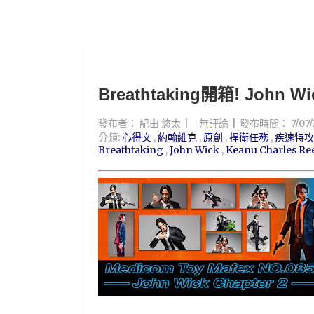
Breathtaking開箱! John 
發布者：
紀由 悠太
無評論
發布時間：
7/07
分類:
心得文
,
約翰維克
,
原創
,
捍衛任務
,
疾速特攻
Breathtaking
,
John Wick
,
Keanu Charles Re