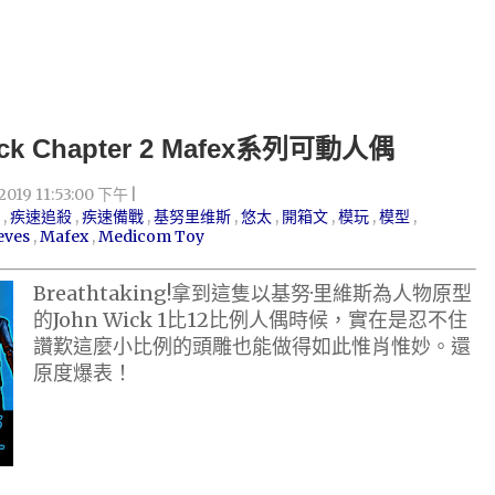
Wick Chapter 2 Mafex系列可動人偶
/2019 11:53:00 下午
,
疾速追殺
,
疾速備戰
,
基努里维斯
,
悠太
,
開箱文
,
模玩
,
模型
,
eves
,
Mafex
,
Medicom Toy
Breathtaking!拿到這隻以基努·里維斯為人物原型
的John Wick 1比12比例人偶時候，實在是忍不住
讚歎這麼小比例的頭雕也能做得如此惟肖惟妙。還
原度爆表！