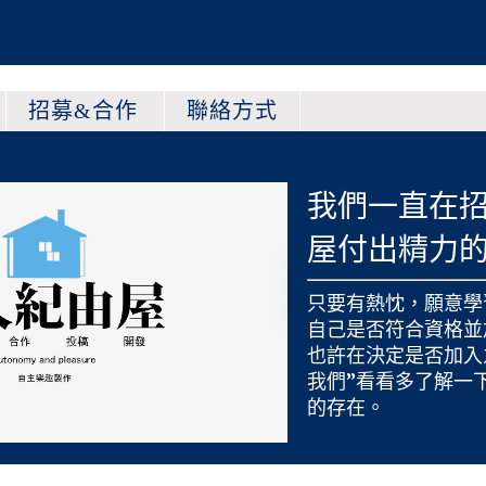
招募&合作
聯絡方式
我們一直在
屋付出精力
只要有熱忱，願意學
自己是否符合資格並
也許在決定是否加入
我們
”看看多了解一
的存在。