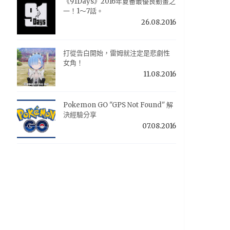
《91Days》2016年夏番最優良動畫之
一！1～7話。
26.08.2016
打從告白開始，雷姆就注定是悲劇性
女角！
11.08.2016
Pokemon GO "GPS Not Found" 解
決經驗分享
07.08.2016