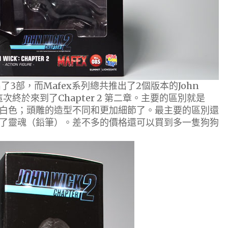
出了3部，而Mafex系列總共推出了2個版本的John
，這次終於來到了Chapter 2 第二章。主要的區別就是
換成了白色；頭雕的造型不同和更加細節了。最主要的區別還
了靈魂（鉛筆）。差不多的價格還可以買到多一隻狗狗