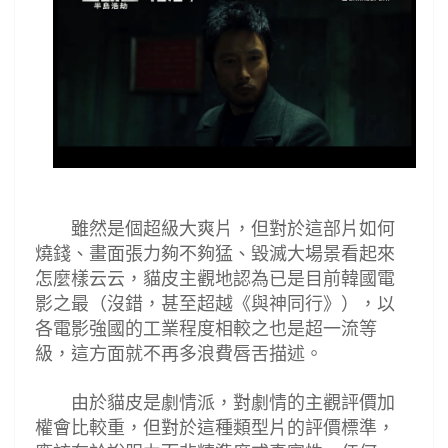
雖然是個超級大爽片，但對於這部片如何
燒錢
、畫面張力夠不夠猛、毀滅
大場景看起來
怎麼樣
云云，貓皮主觀地認為已是目前韓國電
影之最（沒錯，甚至超越《與神同行》），以
各電影強國的工業程度相較之也是超一流等
級，這方面就不再多浪費唇舌描述。
由於貓皮是劇情派，對劇情的主觀評價加
權會比較重，但對於這種類型片的評價標準，