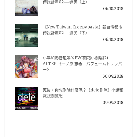
傳說計畫02──遊民（上）
06.10.2018
《New Taiwan Creepypasta》新台灣都市
傳說計畫02──遊民（下）
06.10.2018
小畢和奏音風鳴的PVC開箱小劇場(2)——
ALTER 《一ノ瀬 志希 パフュームトリッパ
ー》
30.09.2018
死後，你想刪除什麼呢？《dele刪除》小說和
電視劇感想
09.09.2018