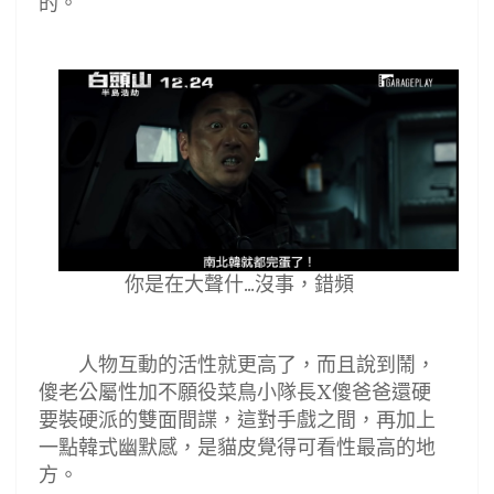
的。
你是在大聲什...沒事，錯頻
人物互動的活性就更高了，而且說到鬧，
傻老公屬性加不願役菜鳥小隊長
傻爸爸還硬
X
要裝硬派的雙面間諜，這對手戲之間，再加上
一點韓式幽默感，是貓皮覺得可看性最高的地
方。