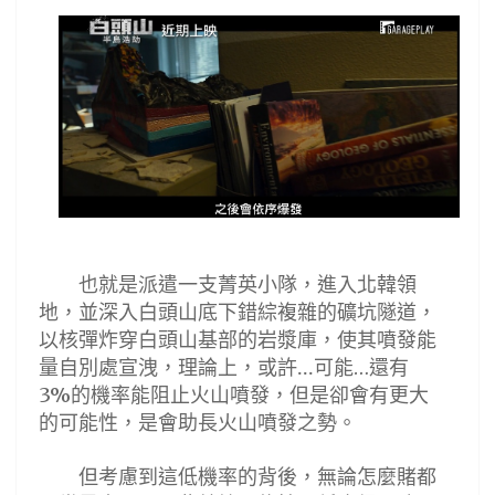
也就是派遣一支菁英小隊，進入北韓領
地，並深入白頭山底下錯綜複雜的礦坑隧道，
以核彈炸穿白頭山基部的岩漿庫，使其噴發能
量自別處宣洩，理論上
，
或許
...
可能
還有
…
的機率能阻止火山噴發，但是卻會有更大
3%
的可能性，是會助長火山噴發之勢。
但考慮到這低機率的背後，無論怎麼賭都