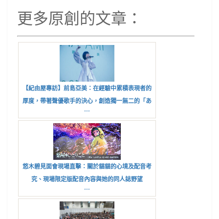
更多原創的文章：
【紀由屋專訪】前島亞美：在經驗中累積表現者的
厚度，帶著聲優歌手的決心，創造獨一無二的「あ
...
みた」
悠木碧見面會現場直擊：關於貓貓的心境及配音考
究、現場限定版配音內容與她的同人誌野望
...