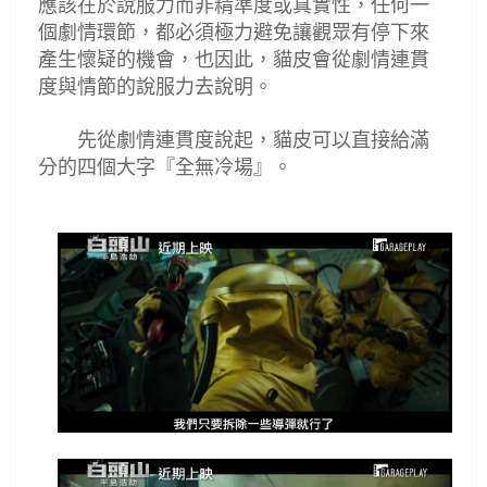
應該在於說服力而非精準度或真實性，任何一
個劇情環節，都必須極力避免讓觀眾有停下來
產生懷疑的機會，也因此，貓皮會從
劇情連貫
度與
情節的說服力
去說明。
先從劇情連貫度說起，貓皮可以直接給滿
分的四個大字
『全無冷場』
。