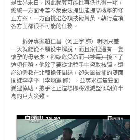
是世界末日，因此就算可能性再低也得一賭，
總統一方面令姜奉萊設法提出能提高機率的修
正方案，一方面挑選各項技術菁英，執行這項
各方面都很不可能的任務。
拆彈專家趙仁昌（河正宇
飾）明明只差
一天就能從不願役中解脫，而且家裡還有一隻
懷孕的母老虎，卻臨危受命而
（被
逼
）
接下了
這項任務，他除了要從北韓手中盜取核彈，還
必須營救在北韓擔任間諜，卻失風被捕的雙面
間諜李準平（李炳憲
飾），並尋求這隻雙面
狐狸協助，攜手阻止這場即將毀滅整個朝鮮半
島的巨大災難。