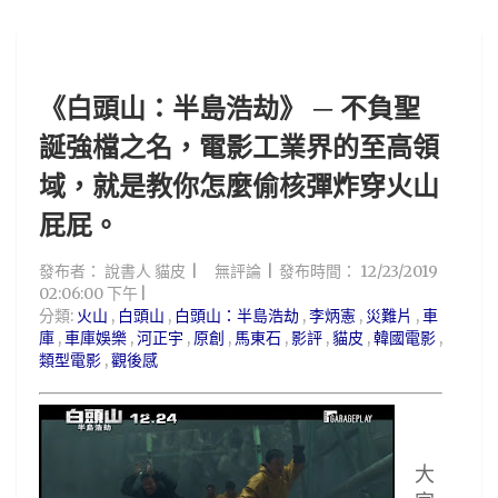
《白頭山：半島浩劫》 ─ 不負聖
誕強檔之名，電影工業界的至高領
域，就是教你怎麼偷核彈炸穿火山
屁屁。
發布者：
說書人 貓皮
無評論
發布時間：
12/23/2019
02:06:00 下午
分類:
火山
,
白頭山
,
白頭山：半島浩劫
,
李炳憲
,
災難片
,
車
庫
,
車庫娛樂
,
河正宇
,
原創
,
馬東石
,
影評
,
貓皮
,
韓國電影
,
類型電影
,
觀後感
大