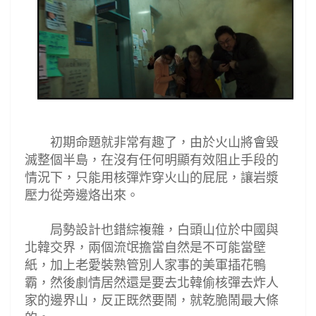
初期命題就非常有趣了，由於火山將會毀
滅整個半島，在沒有任何明顯有效阻止手段的
情況下，只能用核彈炸穿火山的屁屁
，讓岩漿
壓力從旁邊烙出來。
局勢設計也錯綜複雜，白頭山位於中國與
北韓交界，兩個流氓擔當自然是不可能當壁
紙，加上老愛裝熟管別人家事的美軍插花鴨
霸，然後劇情居然還是要去北韓偷核彈去炸人
家的邊界山，反正既然要鬧，就乾脆鬧最大條