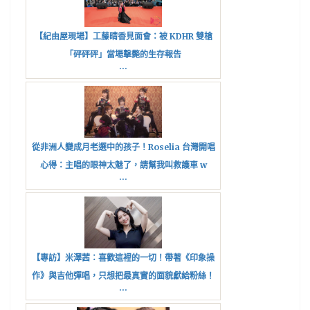
【紀由屋現場】工藤晴香見面會：被 KDHR 雙槍
「砰砰砰」當場擊斃的生存報告
...
從非洲人變成月老選中的孩子！Roselia 台灣開唱
心得：主唱的眼神太魅了，請幫我叫救護車 w
...
【專訪】米澤茜：喜歡這裡的一切！帶著《印象操
作》與吉他彈唱，只想把最真實的面貌獻給粉絲！
...