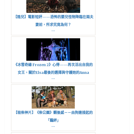
【陰兒】電影短評——恐怖的嬰兒怪物降臨在兩夫
妻前，所求究竟為何？
...
《冰雪奇緣 Frozen 2》心得——再次活出自我的
女王，關於Elsa最後的選擇與守護她的Anna
...
【吸柴神片】《柴公園》觀後感－－由狗連接起的
「羈絆」
...