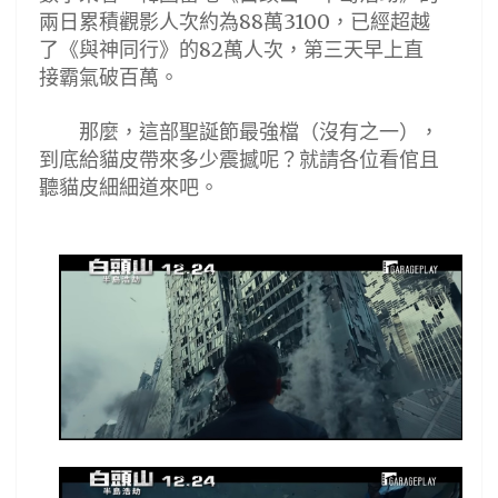
兩日累積觀影人次約為
萬
，已經超越
88
3100
了《與神同行》的
萬人次，第三天早上直
82
接霸氣破百萬。
那麼，這部聖誕節最強檔
（
沒有之一
）
，
到底給貓皮帶來多少震撼呢
？
就請各位看倌且
聽貓皮細細道來吧。