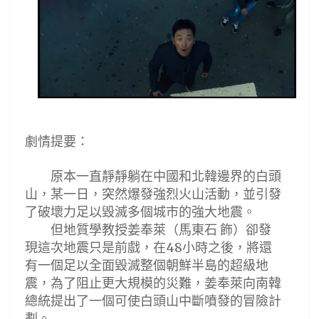
劇情提要：
原本一直靜靜躺在中國和北韓邊界的白頭
山，某一日，突然爆發強烈火山活動，並引發
了破壞力足以毀滅多個城市的強大地震。
但地質學教授姜奉萊（馬東石
飾）卻發
現這次地震只是前戲，在
小時之後，將還
48
有一個足以全面毀滅整個朝鮮半島的超級地
震，為了阻止更大規模的災難，姜奉萊向南韓
總統提出了一個可使白頭山中斷噴發的冒險計
劃。