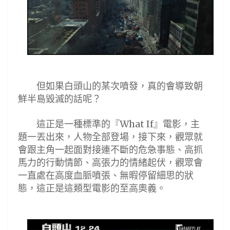
但如果白頭山的某次噴發，真的會導致朝
鮮半島毀滅的話呢
？
這正是一種標準的
『
』電影
，主
What If
題一丟出來，人物全部登場，接下來，觀眾就
會跟主角一起面對接連
不斷的危急事態、高抓
馬力的行動情節、高張力的情緒起伏，觀眾會
一直處在高度血脈噴張
、
無暇停留細思的狀
態，這正是這類型電影的至高奧義。