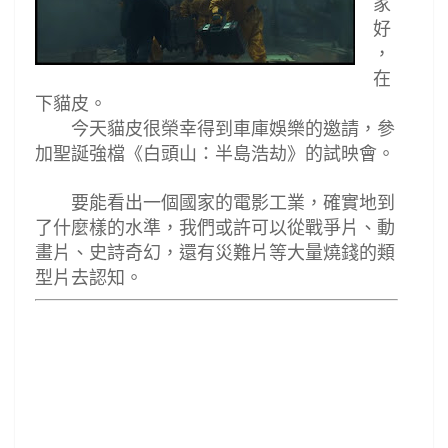
家
好
，
在
下貓皮。
今天貓皮很榮幸得到
車庫娛樂
的邀請，參
加聖誕強檔《白頭山：半島浩劫》的試映會。
要能看出一個國家的電影工業，確實地到
了什麼樣的水準，我們或許可以從戰爭片
、動
畫片、史詩奇幻，還有災難片等大量燒錢的類
型片去認知
。