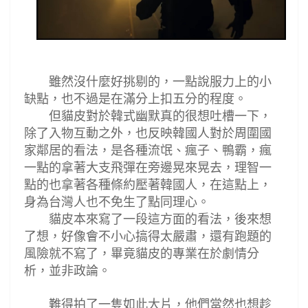
雖然沒什麼好挑剔的，一點說服力上的小
缺點，也不過是在滿分上扣五分的程度。
但貓皮對於韓式幽默真的很想吐槽一下，
除了入物互動之外，也反映韓國人對於周圍國
家鄰居的看法，是各種流氓
、瘋子、鴨霸，瘋
一點的
拿著大支飛彈在旁邊晃來晃去，理智一
點的也拿著各種條約壓著韓國人，在這點上，
身為台灣人也不免生了點同理心。
貓皮本來寫了一段這方面的看法，後來想
了想，好像會不小心搞得太嚴肅，還有跑題的
風險就不寫了，畢竟貓皮的專業在於劇情分
析，並非政論。
難得拍了一隻如此大片，他們當然也想趁