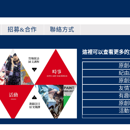
招募&合作
聯絡方式
這裡可以查看更多的
原創
紀由
原創
友情
有趣
原創
活動