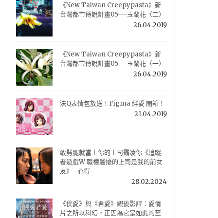
《New Taiwan Creepypasta》新
台灣都市傳說計畫05──玉蘭花（二）
26.04.2019
《New Taiwan Creepypasta》新
台灣都市傳說計畫05──玉蘭花（一）
26.04.2019
法Q表情包放送！Figma 絆愛 開箱！
21.04.2019
敢劈腿就當上你的上司霸凌你《追蹤
者遊戲W 職權騷擾的上司是我的前女
友》- 心得
28.02.2024
《僕愛》與《君愛》觀後影評：愛情
片之所以科幻，正因為它是如此的至