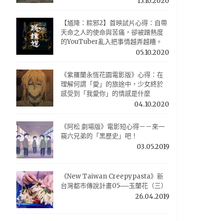
15.10.2020
【馗降：粽邪2】首映試片心得：自帶
天命之人的使命與苦痛，卻被蹭熱度
的YouTuber亂入把事情越弄越糟。
05.10.2020
《紫羅蘭永恆花園電影版》心得：在
理解何謂「愛」的旅途中，少女終於
感受到「我愛你」的情感是什麼
04.10.2020
《阿松 劇場版》電影短心得－－來一
窺六兄弟的「黑歷史」吧！
03.05.2019
《New Taiwan Creepypasta》新
台灣都市傳說計畫05──玉蘭花（三）
26.04.2019