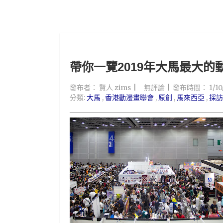
帶你一覽2019年大馬最大的動漫展 
發布者：
賢人 zims
無評論
發布時間：
1/1
分類:
大馬
,
香港動漫畫聯會
,
原創
,
馬來西亞
,
採訪