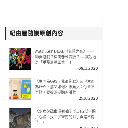
紀由屋隨機原創內容
MAD RAT DEAD《狂鼠之死》——
節奏遊戲？橫向卷軸冒險？……我說這
是「手殘黨矯正器」！
08.11.2020
《生而為GAY，我很抱歉》及《生而
為GAY，那又如何》推薦文：你並不
奇怪，要抬頭挺胸的活著
25.10.2020
《少女與戰車 最終章》第1＋2話－閱
片心得：找回了智商的對手真是不得
了...。