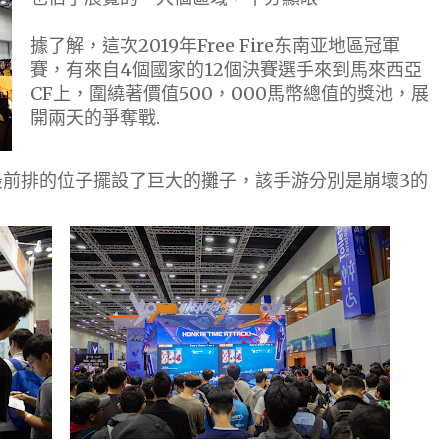
據了解，這次2019年Free Fire东南亚地區冠軍
賽，有來自4個國家的12個決賽選手來到馬來西亞
CF上，圍繞著價值500，000馬幣總值的獎池，展
開兩天的爭奪戰.
最前排的位子擺設了巨大的攤子，該手游分別是崩壞3的