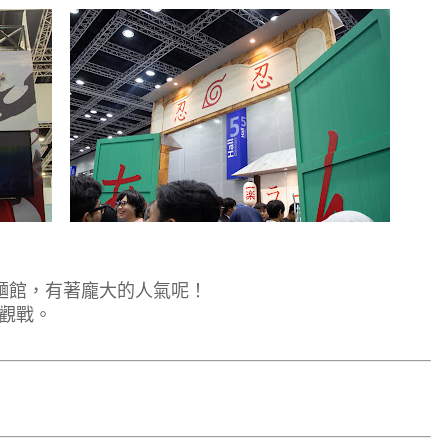
麵館，有著龐大的人氣呢！
觀戰。