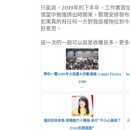
只能說，2019年的下半年，工作實
情當中勉強擠出時間來，整理安排發布
如果真的有任何一方對我這樣拖拉到今
好意思。
這一次的一趟可以說是收穫良多，更多
帶你一覽2019年大馬最大的動漫展 Comic Fiesta
N
2019
...
植田佳奈來馬 現場進行十連抽 表示“不小心展現了
人
FGO的黑暗面”