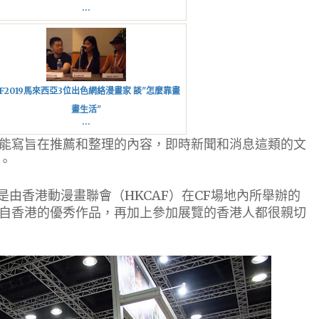
...
F2019馬來西亞3位出色網絡漫畫家 談"怎麼靠畫
畫生活"
...
能寫旨在推薦和整理的內容，即時新聞和消息這類的文
。
最深刻的是由香港動漫畫聯會（HKCAF）在CF場地內所舉辦的
自香港的優秀作品，再加上參加展覽的香港人都很親切