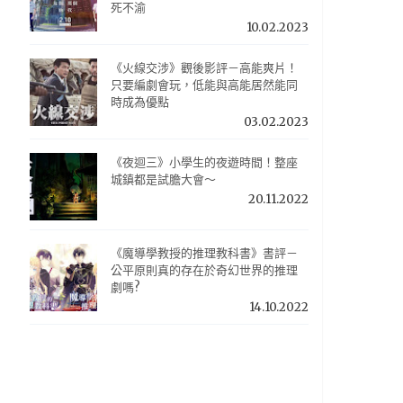
死不渝
10.02.2023
《火線交涉》觀後影評－高能爽片！
只要編劇會玩，低能與高能居然能同
時成為優點
03.02.2023
《夜迴三》小學生的夜遊時間！整座
城鎮都是試膽大會～
20.11.2022
《魔導學教授的推理教科書》書評－
公平原則真的存在於奇幻世界的推理
劇嗎?
14.10.2022