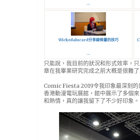
...
Wickedalucard分享線條畫的技巧
C
...
只能說，我目前的狀況和形式效率，只
章在我畢業研究完成之前大概是很難了
Comic Fiesta 2019令我印象
香港動漫電玩展館，館中展示了多個來
和熱情，真的讓我留下了不少好印象。