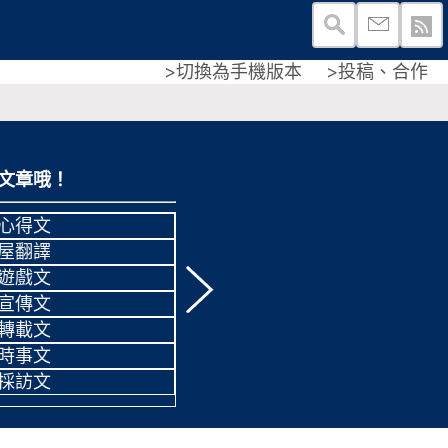
>切換為手機版本
>投稿、合作
文章哦！
用郵件訂閱我們的網
心得文
不再錯過任何有趣帖
屋翻譯
遊戲文
宣傳文
轉載文
提交後，不要忘了，到你的郵箱進
時事文
證哦！
採訪文
有blogger賬號也歡迎點
進行