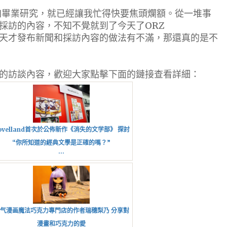
習加畢業研究，就已經讓我忙得快要焦頭爛額。從一堆事
採訪的內容，不知不覺就到了今天了ORZ
天才發布新聞和採訪內容的做法有不滿，那還真的是不
的訪談內容，歡迎大家點擊下面的鏈接查看詳細：
ovelland首次於公佈新作《消失的文学部》 探討
“你所知道的經典文學是正確的嗎？”
...
气漫画魔法巧克力專門店的作者瑞穗梨乃 分享對
漫畫和巧克力的愛