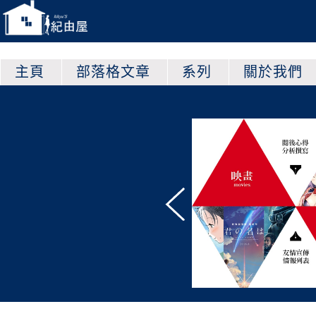
主頁
部落格文章
系列
關於我們
一直在招收願意為紀由
出精力的志願者！
忱，願意學習， 都歡迎
點我查看
否符合資格並加入我們的方式！
決定是否加入之前，可以先到“
關於
看看多了解一下，紀由屋是個怎麼樣
。