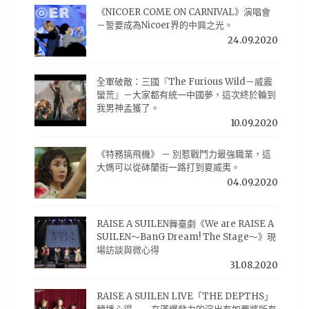
《NICOER COME ON CARNIVAL》演唱會
－誓要成為Nicoer界的中興之光。
24.09.2020
全軍破敵：三國『The Furious Wild－威震
蠻荒』－大家都有統一中國夢，這次終於輪到
我男神孟獲了。
10.09.2020
《特務搞飛機》 － 別惹戰鬥力最強職業，這
大媽可以從砵蘭街一路打到夏威夷。
04.09.2020
RAISE A SUILEN舞臺劇《We are RAISE A
SUILEN～BanG Dream! The Stage～》現
場訪談與微心得
31.08.2020
RAISE A SUILEN LIVE「THE DEPTHS」