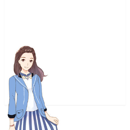
Good smile Company
(5)
NieR Automata
(5)
PlayStation4
(5)
Violet Evergarden
(5)
XBOX
(5)
pixiv畫展
(5)
動作片
(5)
哥布林殺手
(5)
文字冒險遊戲
(5)
東京喰種
(5)
漫博19
(5)
牙鬥獸娘
(5)
試片心得
(5)
電子新聞
(5)
韓國電影
(5)
18春番
(4)
Anne
(4)
Happy Sugar Life
(4)
Netflix
(4)
Nintendo
(4)
RPGMaker
(4)
TRIGGER
(4)
Vtuber
(4)
你的名字
(4)
公開信
(4)
初音ミク
(4)
動物朋友
(4)
募資
(4)
夏目友人帳
(4)
夜光
(4)
天馬行空
(4)
手遊
(4)
新海誠
(4)
星際大戰
(4)
模玩
(4)
比賽
(4)
為美好的世界獻上祝福
(4)
电子版
(4)
电玩
(4)