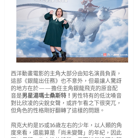
西洋動畫電影的主角大部分由知名演員負責，
這部《銀龍出任務》也不意外，但最讓人驚訝
的地方在於——擔任主角銀龍飛克的原音配
音是
男星湯瑪士桑斯特！
男性特有的低沈嗓音
對比欣凌的尖銳女聲，或許乍看之下很突兀，
但角色的性格剛好翻轉了這樣的問題。
飛克大約是15或16歲左右的少年，以人類的角
度來看，還能算是「尚未變聲」的年紀，因此