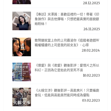
28.12.2025
【專訪】米澤茜：喜歡這裡的一切！帶著《印
象操作》與吉他彈唱，只想把最真實的面貌獻
給粉絲！
26.11.2025
敢劈腿就當上你的上司霸凌你《追蹤者遊戲W
職權騷擾的上司是我的前女友》- 心得
28.02.2024
《僕愛》與《君愛》觀後影評：愛情片之所以
科幻，正因為它是如此的至死不渝
10.02.2023
《火線交涉》觀後影評－高能爽片！只要編劇
會玩，低能與高能居然能同時成為優點
03.02.2023