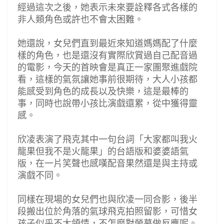
經過這次之後，她表示未來要詮釋各式各樣的
非人類角色或許也不會太困難。
她還說，女兒們直到最近來知道媽媽配了什麼
樣的角色，也是還沒有實際欣賞過自己配音過
的電影，今天的首映會是真正一家團聚進戲院
看，這樣的氣氛讓她事前很期待，大人小孩都
能感受到角色的成長以及快樂，這是最棒的
事，同時也說帶小孩比演戲還累，從中獲得靈
感。
欣凌表演了飛克其中一句台詞「大家都叫我火
龍果但我不是火龍果」的台語版和婆婆語氣
版，在一片笑聲也感嘆配音果然還是與主持或
演戲不同。
同樣在現場的女兒們也與欣凌一同合影，後半
段搬出位於角落的氣球飛克拍照留影，可惜女
孩子似乎不太領情，不怎麼對螢幕做反應呢。