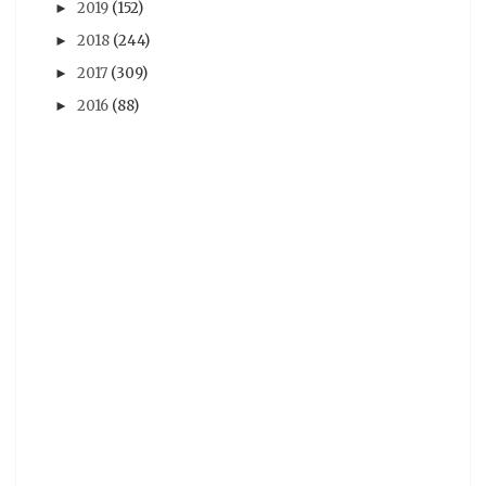
2019
(152)
►
推薦動畫
(11)
杂志图
(11)
水月一文
(11)
2018
(244)
►
混沌之子
(11)
07夏番
(10)
steam
(10)
2017
(309)
►
2016
(88)
►
新番
(10)
柯南
(10)
演唱會
(10)
漫博18
(10)
翻譯
(10)
臺北動漫節
(10)
轉載
(10)
AVG遊戲
(9)
BOOK☆WALKER
(9)
comic fiesta
(9)
tgbus
(9)
尼爾 自動人形
(9)
搖曳露營
(9)
獨立團隊
(9)
紫羅蘭永恆花園
(9)
網絡
(9)
芳文社
(9)
輕小說
(9)
鬼滅之刃
(9)
Occultic;Nine
(8)
Roselia
(8)
live
(8)
少女終末旅行
(8)
愛在雨過天晴時
(8)
日本電影
(8)
活動
(8)
电玩巴士
(8)
精靈寶可夢
(8)
翻轉動漫祭
(8)
角川
(8)
魔物獵人 世界
(8)
E3
(7)
E32017
(7)
Monster Hunter World
(7)