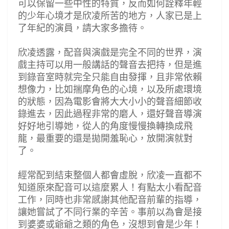
可以保留一些中性的特質，反而如何詮釋年輕
的少年心境才是欣凌所苦的地方，人家已是上
了年紀的演員，請大家多擔待。
欣凌透露，配音與演戲是完全不同的世界，演
戲主持可以用一般講話的聲音去把持，但是進
到錄音室時就完全只能自由發揮，且非常依賴
想像力，比如揣摩角色的心境，以及所處環境
的狀態，因為電影會將大大小小的聲音細節收
錄進去，因此過程非常的磨人，還好聲音導演
好好地引導她，從人的角度慢慢換轉換成飛
龍，最重要的還是拋開羞恥心，放開演就對
了。
經常配到結束整個人都會虛脫，欣凌一直都不
知道原來配音可以這麼累人！有點太小看配音
工作，同時也非常感謝其他配音前輩的指導，
讓她嘗試了不同行業的辛苦。事前以為會是接
到婆婆或爺爺之類的角色，沒想到會是少年！