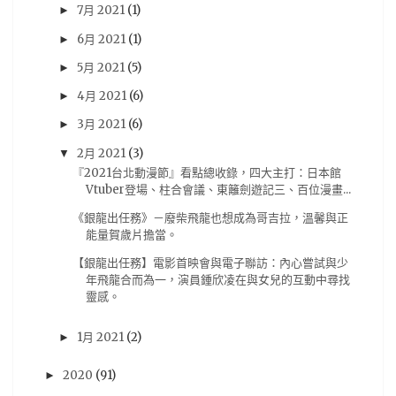
iOS
(20)
5pb
(19)
PS3
(19)
攻略
(19)
7月 2021
(1)
►
劇情心得
(18)
動漫節
(18)
漫博
(18)
6月 2021
(1)
►
漫畫博覽會
(18)
遊記
(18)
雜誌圖
(18)
5月 2021
(5)
►
動畫評論
(17)
簽名會
(17)
Re:CREATORS
(16)
4月 2021
(6)
►
3月 2021
(6)
BanG Dream! 少女樂團派對
(15)
奏音
(15)
►
2月 2021
(3)
▼
BanG Dream! Girl's Band Party
(14)
台灣角川
(14)
『2021台北動漫節』看點總收錄，四大主打：日本館
模型
(14)
Darling in the FRANXX
(13)
Vtuber登場、柱合會議、東籬劍遊記三、百位漫畫...
New Taiwan Creepypasta
(13)
《銀龍出任務》－廢柴飛龍也想成為哥吉拉，溫馨與正
能量賀歲片擔當。
ダーリン・イン・ザ・フランキス
(13)
初音
(13)
【銀龍出任務】電影首映會與電子聯訪：內心嘗試與少
新台灣都市傳說計畫
(13)
青木英
(13)
年飛龍合而為一，演員鍾欣凌在與女兒的互動中尋找
靈感。
Chaos;Child
(12)
电击PS
(12)
紀由屋
(12)
試玩心得
(12)
電擊PS
(12)
馬來西亞
(12)
1月 2021
(2)
►
BL
(11)
GSE
(11)
PS VR
(11)
刀劍神域
(11)
2020
(91)
►
動作遊戲
(11)
從零開始的異世界
(11)
手游
(11)