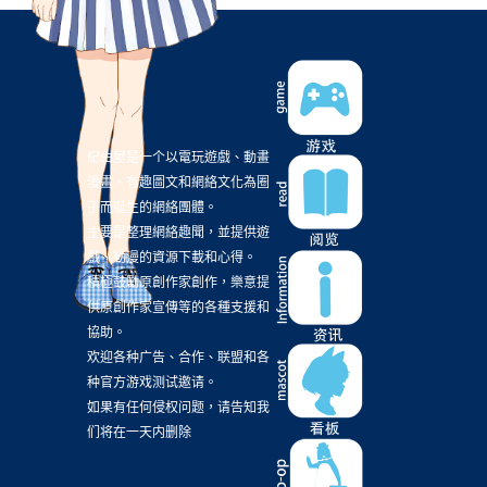
相對世界，明日終結
(4)
茅野愛衣
(4)
蘿莉
(4)
蠟筆小新
(4)
街機
(4)
西洋電影
(4)
試片
(4)
讀後感
(4)
采昌國際
(4)
電子版
(4)
電馭叛客2077
(4)
霹靂布袋戲
(4)
韓國片
(4)
紀由屋是一个以電玩遊戲、動畫
2017
(3)
20春番
(3)
2B
(3)
3DCG
(3)
漫畫、有趣圖文和網絡文化為圈
Alicesoft
(3)
DC
(3)
FuRyu
(3)
Hololive
(3)
子而誕生的網絡團體。
主要是整理網絡趣聞，並提供遊
KINUKURO
(3)
Malaysia
(3)
戲、動漫的資源下載和心得。
RAISE A SUILEN
(3)
ROAD59
(3)
RPG
(3)
積極鼓勵原創作家創作，樂意提
供原創作家宣傳等的各種支援和
Rewrite
(3)
Storia
(3)
TEAM SONIC RACING
(3)
協助。
UTAU
(3)
Xbox 360
(3)
coser
(3)
ed
(3)
欢迎各种广告、合作、联盟和各
种官方游戏测试邀请。
ubisoft
(3)
世雅
(3)
中影股份有限公司
(3)
如果有任何侵权问题，请告知我
京都動畫
(3)
任地獄
(3)
企鵝公路
(3)
们将在一天内删除
假面騎士
(3)
偶像大師灰姑娘女孩
(3)