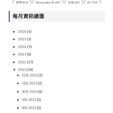
感想
(62)
Kyousuke Bi
(61)
尖端
(61)
PC
(57)
電影
(54)
風音
(47)
台灣
(44)
說書人
(44)
每月資訊總匯
video
(43)
悠太
(43)
遊戲新聞
(43)
Xbox One
(42)
BryBry
(41)
动漫
(40)
2026
(3)
►
星期一音樂廳系列
(39)
NIntendo Switch
(36)
2025
(3)
►
PSV
(36)
評論
(36)
劇場版
(35)
心得
(35)
2024
(3)
►
評價
(33)
賢人
(32)
遊戲資訊
(32)
青文
(32)
2023
(4)
►
2022
(27)
►
木棉花
(30)
分析
(29)
sega
(28)
2021
(36)
▼
Famitsu
(27)
動畫電影
(27)
18冬番
(26)
12月 2021
(2)
►
Switch
(26)
法米通
(26)
週刊ファミ通
(26)
11月 2021
(2)
►
預定出書表
(26)
3DS
(25)
Vocaloid
(25)
10月 2021
(4)
►
尼未亞
(24)
車庫娛樂
(23)
開箱文
(23)
9月 2021
(2)
►
採訪
(22)
RY
(21)
活動報導
(21)
Android
(20)
8月 2021
(2)
►