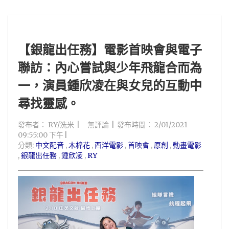
【銀龍出任務】電影首映會與電子
聯訪：內心嘗試與少年飛龍合而為
一，演員鍾欣凌在與女兒的互動中
尋找靈感。
發布者：
RY/洗米
無評論
發布時間：
2/01/2021
09:55:00 下午
分類:
中文配音
,
木棉花
,
西洋電影
,
首映會
,
原創
,
動畫電影
,
銀龍出任務
,
鍾欣凌
,
RY