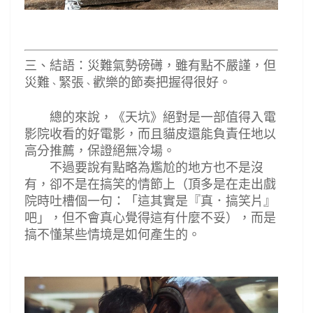
災難氣勢磅礡，雖有點不嚴謹，但
三、結語：
災難
緊張
歡樂的節奏把握得很好。
、
、
總的來說，
《
天坑
》絕對是一部值得入電
影院收看的好電影，而且貓皮還能負責任地以
高分推薦，保證絕無冷場。
不過要說有點略為尷尬的地方也不是沒
有，卻不是在搞笑的情節上
（頂多是在走出戲
院時吐槽個一句：「這其實是『真．搞笑片』
吧」，但不會真心覺得這有什麼不妥），而是
搞不懂某些情境是如何產生的。