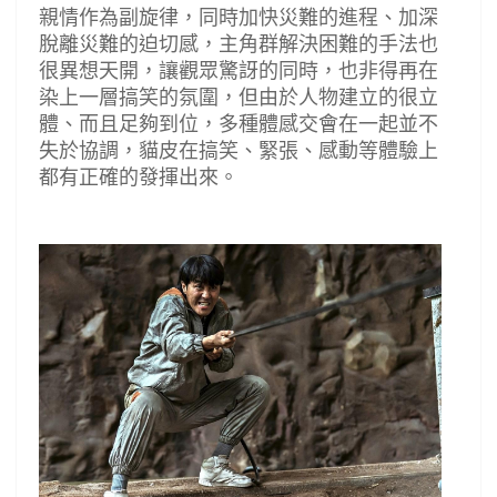
親情作為副旋律，同時加快災難的進程
、
加深
脫離災難的迫切感，主角群解決困難的手法也
很異想天開，讓觀眾驚訝的同時，也非得再在
染上一層搞笑的氛圍，但由於人物建立的很立
體
、而且
足夠到位，多種體感交會在一起並不
失於協調，貓皮在搞笑
、緊張、
感動等體驗上
都有正確的發揮出來。