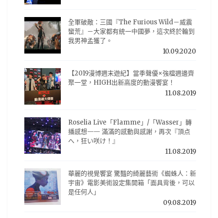
全軍破敵：三國『The Furious Wild－威震
蠻荒』－大家都有統一中國夢，這次終於輪到
我男神孟獲了。
10.09.2020
【2019漫博週末遊紀】當季聲優×強檔週邊齊
聚一堂，HIGH出新高度的動漫饗宴！
11.08.2019
Roselia Live「Flamme」/「Wasser」轉
播感想—— 滿滿的感動與感謝，再次『頂点
へ，狂い咲け！』
11.08.2019
華麗的視覺饗宴 驚豔的綺麗藝術《蜘蛛人：新
宇宙》電影美術設定集開箱「面具背後，可以
是任何人」
09.08.2019