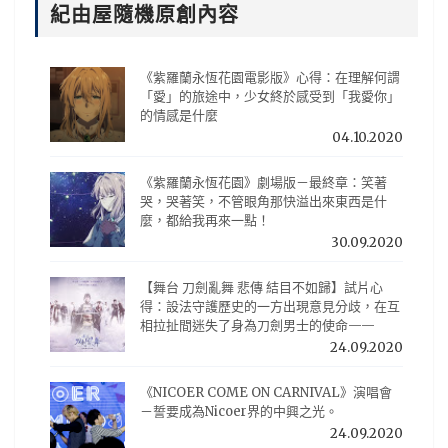
紀由屋隨機原創內容
《紫羅蘭永恆花園電影版》心得：在理解何謂
「愛」的旅途中，少女終於感受到「我愛你」
的情感是什麼
04.10.2020
《紫羅蘭永恆花園》劇場版－最終章：笑著
哭，哭著笑，不管眼角那快溢出來東西是什
麼，都給我再來一點！
30.09.2020
【舞台 刀劍亂舞 悲傳 結目不如歸】試片心
得：設法守護歷史的一方出現意見分歧，在互
相拉扯間迷失了身為刀劍男士的使命——
24.09.2020
《NICOER COME ON CARNIVAL》演唱會
－誓要成為Nicoer界的中興之光。
24.09.2020