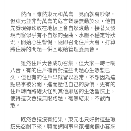
然而，雖然東元和萬壽一見面就會吵架，
但東元並非對萬壽的危言聳聽無動於衷，他首
先發現彈珠放在地板上會自然滾動，接著又發
現門窗似乎有不自然的歪曲
、
水壓不穩定等狀
況，開始心生警惕，隨即召開住戶大會，打算
將住房的問題一併回報給管理委員會。
雖然住戶大會成功召集，但大家一時七嘴
八舌，有的住戶確實對這些問題心生怨懟已
久，但也有的住戶早就習以為常，不想因為這
點鳥事被公開，進而壓低自己的房價，更有的
住戶轉而將砲火怪到其他鄰居的生活習慣上，
使得這次會議無限跑題，毫無結果，不歡而
散。
既然會議沒有結果，東元也只好對這些瑕
疵先忍耐下來，轉而請同事來家裡開個小宴來