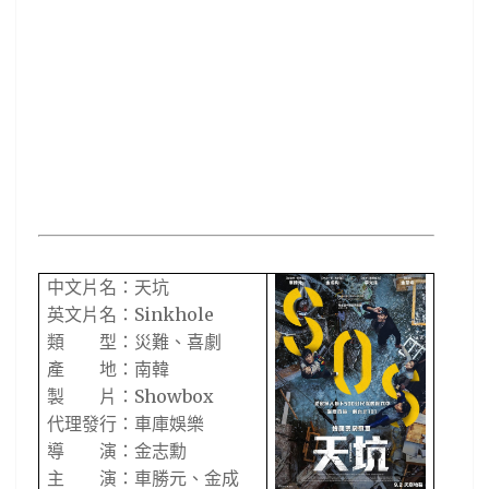
中文片名：天坑
Sinkhole
英文片名：
類 型：災難
、
喜劇
產 地：南韓
Showbox
製 片：
代理發行：車庫娛樂
導 演：金志勳
主 演：車勝元
、
金成