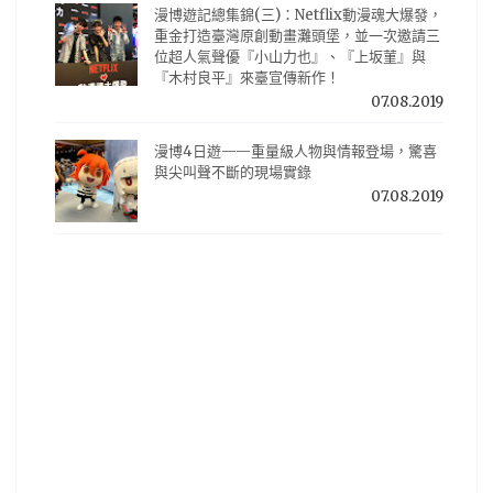
漫博遊記總集錦(三)：Netflix動漫魂大爆發，
重金打造臺灣原創動畫灘頭堡，並一次邀請三
位超人氣聲優『小山力也』、『上坂菫』與
『木村良平』來臺宣傳新作！
07.08.2019
漫博4日遊——重量級人物與情報登場，驚喜
與尖叫聲不斷的現場實錄
07.08.2019