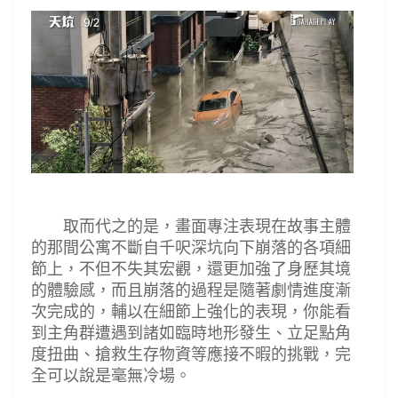
取而代之的是，畫面專注表現在故事主體
的那間公寓不斷自千呎深坑向下崩落的各項細
節上，不但不失其宏觀，還更加強了身歷其境
的體驗感，而且崩落的過程是隨著劇情進度漸
次完成的，輔以在細節上強化的表現，你能看
到主角群遭遇到諸如臨時地形發生
、立足點角
度扭曲、搶救生存物資等應接不暇的挑戰，完
全可以說是毫無冷場。