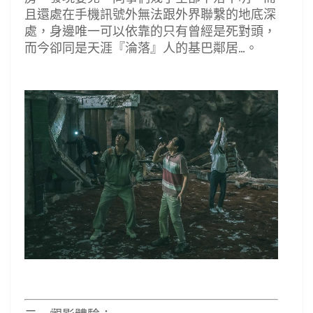
且還處在手機訊號外無法跟外界聯繫的地底深
處，身邊唯一可以依靠的只有曾經是死對頭，
...
而今卻同是天涯『淪落』人的基巴鄰居
。