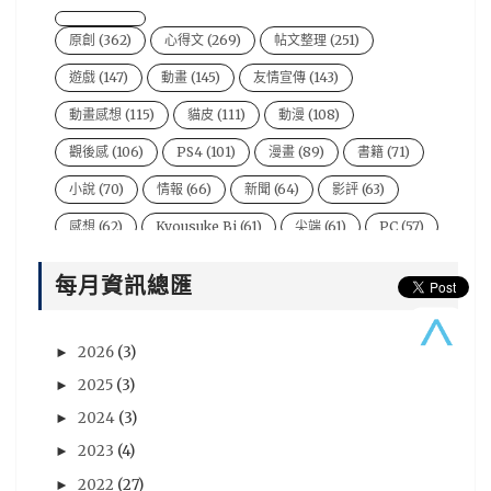
原創
(362)
心得文
(269)
帖文整理
(251)
遊戲
(147)
動畫
(145)
友情宣傳
(143)
動畫感想
(115)
貓皮
(111)
動漫
(108)
觀後感
(106)
PS4
(101)
漫畫
(89)
書籍
(71)
小說
(70)
情報
(66)
新聞
(64)
影評
(63)
感想
(62)
Kyousuke Bi
(61)
尖端
(61)
PC
(57)
電影
(54)
風音
(47)
台灣
(44)
說書人
(44)
每月資訊總匯
video
(43)
悠太
(43)
遊戲新聞
(43)
Xbox One
(42)
BryBry
(41)
动漫
(40)
2026
(3)
►
星期一音樂廳系列
(39)
NIntendo Switch
(36)
2025
(3)
►
PSV
(36)
評論
(36)
劇場版
(35)
心得
(35)
2024
(3)
►
評價
(33)
賢人
(32)
遊戲資訊
(32)
青文
(32)
2023
(4)
►
2022
(27)
►
木棉花
(30)
分析
(29)
sega
(28)