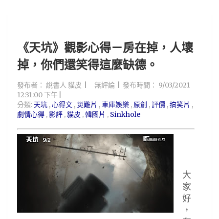
《天坑》觀影心得－房在掉，人壞
掉，你們還笑得這麼缺德。
發布者：
說書人 貓皮
無評論
發布時間：
9/03/2021
12:31:00 下午
分類:
天坑
,
心得文
,
災難片
,
車庫娛樂
,
原創
,
評價
,
搞笑片
,
劇情心得
,
影評
,
貓皮
,
韓國片
,
Sinkhole
大
家
好
，