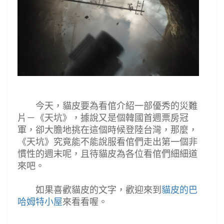
今天，貓皮要為看倌介紹一部優秀的災難
片
－《
天坑
》
，據說又是個韓國首週票房冠
軍，卻大膽地挑在這個時候登陸台灣，那麼，
《
天坑
》
究竟能不能說服看倌們走出第一個非
慣性的週末呢，且待貓皮為各位看倌們細細道
來吧。
如果喜歡貓皮的文字，歡迎來到
貓皮的巴
哈姆特小屋
來看看喔。