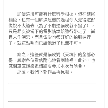
即便這段可能有什麼科學根據，但在結尾
橋段，也有一個解決危機的過程令人覺得這好
像說不太過去
（為了不劇透貓皮就不提了）
，
只是貓皮被當下的電影情境給強行帶走了，尚
且未作深思，而且電影也都好好的拍到這裡
了，就這點毛而已讓他過了也無不可。
總之，這些就是貓皮對
《
天坑
》的全部心
得，感謝各位看倌耐心地看到這裡，此外，也
感謝
車庫娛樂邀請貓皮參加本次首映會。
那麼，我們下部作品再見囉。