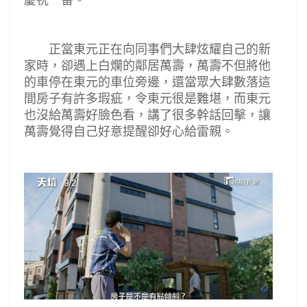
慶祝一番。
正當東元正在向同事們大肆炫耀自己的新
家時，卻遇上白爛的鄰居萬壽，萬壽不但將他
的車停在東元的車位旁邊，還當眾大肆數落這
間房子有許多瑕疵，令東元很是難堪，而東元
也沒給萬壽好臉色看，講了很多幹話回擊，讓
萬壽覺得自己好意提醒卻好心給雷親。