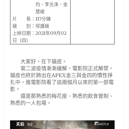
均
、
李光洙
、
金
慧峻
117
片 長：
分鐘
級 別：保護級
2021
09
02
上映日期：
年
月
日
（四）
大家好，在下貓皮。
第二波疫情漸漸緩解，電影院正式解禁，
APEX
貓皮也終於跨出在
金三與金四的慣性掙
扎中，進電影院看了這兩個月以來的第一部電
影。
還是那熟悉的梅花座、熟悉的飲食管制、
熟悉的一人包場
。