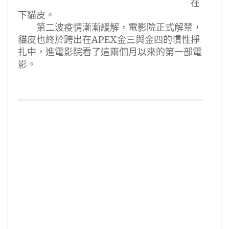
在
下貓皮。
第二波疫情漸漸緩解，電影院正式解禁，
APEX
貓皮也終於跨出在
金三與金四的慣性掙
扎中，進電影院看了這兩個月以來的第一部電
影。