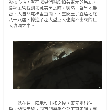
轉換心情，就在職員們紛紛拍著東元的馬屁，
慶祝主管找到如意美房之時，突然一聲旱地響
雷，大自然電梯垂直向下，整間屋子直達地底
八十八層，摔進了超大型巨人也爬不出來的巨
大坑洞之中。
就在這一陣地動山搖之後，東元走出住
房，發現妻兒
、同事們幾乎全部下落不明，而