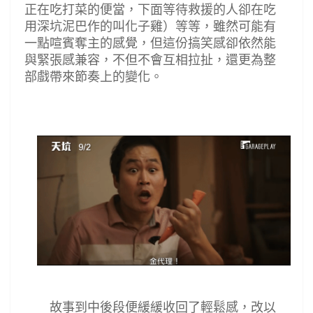
正在吃打菜的便當，下面等待救援的人卻在吃
用深坑泥巴作的叫化子雞
）等等，雖然可能有
一點喧賓奪主的感覺，但這份搞笑感
卻依然能
與緊張感兼容，不但不會互相拉扯，還更為整
部戲帶來節奏上的變化
。
故事到中後段便緩緩收回了輕鬆感，改以