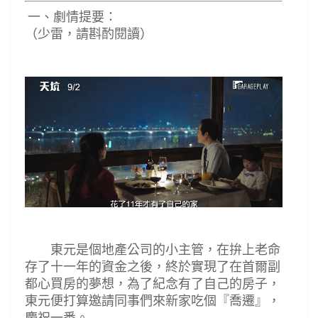
一、劇情提要：
（少雷，請斟酌閱讀）
東元是個地產公司的小主管，在拚上老命
存了十一年的資金之後，終於實現了在首爾副
都心買房的夢想，為了紀念有了自己的房子，
東元便打算邀請同事們來新家吃個
『
喬遷
』
，