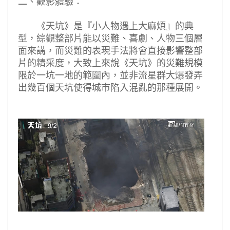
二、觀影體驗
：
《
天坑
》
是
『
小人物遇上大麻煩
』
的典
型，綜觀整部片能以災難
、喜劇、人物三個層
面來講，而災難的表現手法將會直接影響整部
片的精采度，大致上來說《天坑》的災難規模
限於一坑一地的範圍內，並非流星群大爆發弄
出幾百個天坑使得城市陷入混亂的那種展開。