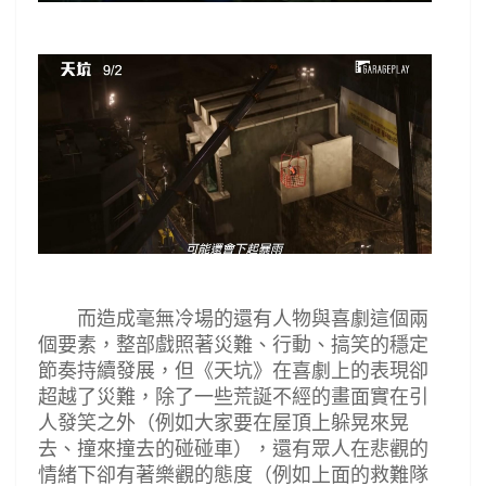
而造成毫無冷場的還有人物與喜劇這個兩
個要素，整部戲照著災難
、行動、搞笑的穩定
節奏持續發展，
但
《
天坑
》
在喜劇上的表現卻
超越了災難，除了一些荒誕不經的畫面實在引
人發笑之外
（例如大家要在屋頂上躲晃來晃
去、撞來撞去的碰碰車）
，還有眾人在悲觀的
情緒下卻有著樂觀的態度
（例如
上面的救難隊