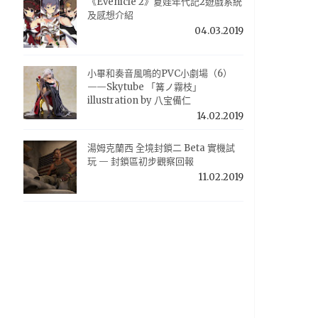
《Evenicle 2》夏娃年代記2遊戲系統
及感想介紹
04.03.2019
小畢和奏音風鳴的PVC小劇場（6）
——Skytube 「篝ノ霧枝」
illustration by 八宝備仁
14.02.2019
湯姆克蘭西 全境封鎖二 Beta 實機試
玩 — 封鎖區初步觀察回報
11.02.2019