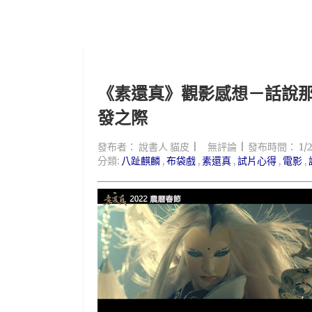
《素還真》觀影感想－話說
發之際
發布者：
說書人 貓皮
無評論
發布時間：
1/
分類:
八趾麒麟
,
布袋戲
,
素還真
,
試片心得
,
電影
,