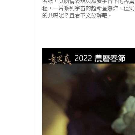
名號，其劇情表現與霹靂宇宙下的各篇
程，一片系列宇宙的超新星爆炸，但沉
的共鳴呢？且看下文分解吧。