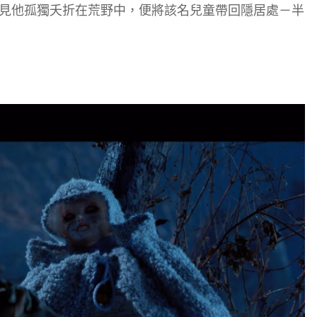
見他孤獨夭折在荒野中，便將該名兒童帶回隱居處－半