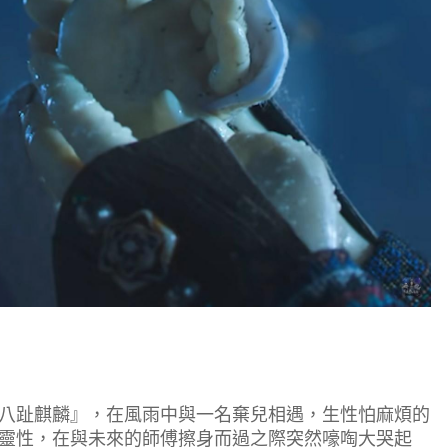
趾麒麟』，在風雨中與一名棄兒相遇，生性怕麻煩的
靈性，在與未來的師傅擦身而過之際突然嚎啕大哭起