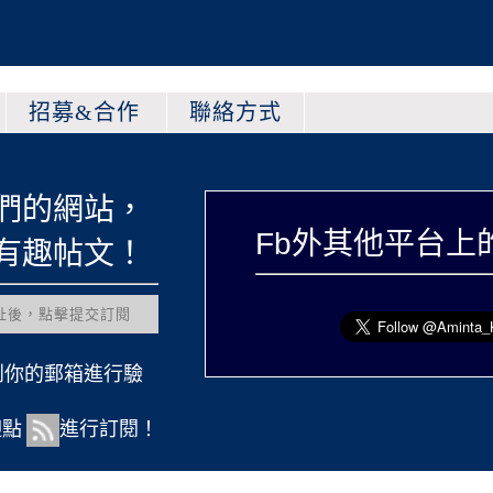
招募&合作
聯絡方式
們的網站，
Fb外其他平台上
有趣帖文！
到你的郵箱進行驗
迎點
進行訂閱！