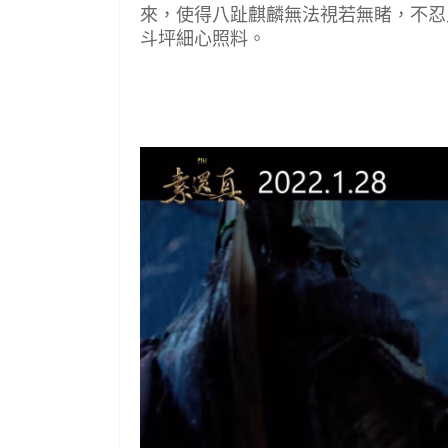
來，使得八趾麒麟無法視若無睹，不忍
斗坪細心照料。