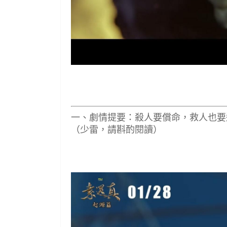
一、劇情提要：殺人要償命，救人也要
（少雷，請斟酌閱讀）