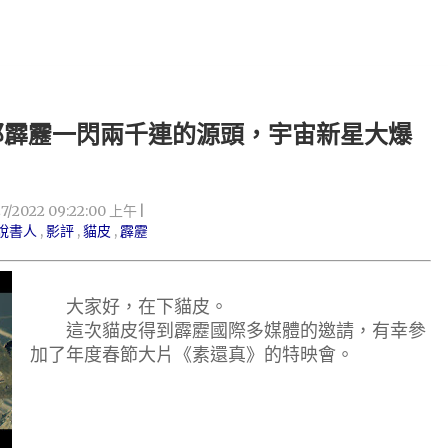
那霹靂一閃兩千連的源頭，宇宙新星大爆
27/2022 09:22:00 上午
說書人
,
影評
,
貓皮
,
霹靂
大家好，在下貓皮。
這次貓皮得到霹靂國際多媒體的邀請，有幸參
加了年度春節大片《素還真》的特映會。