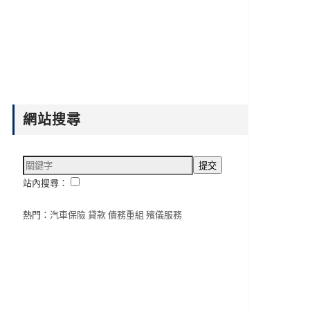
網站搜尋
站內搜尋：
熱門：
汽車保險
貸款
債務重組
殯儀服務