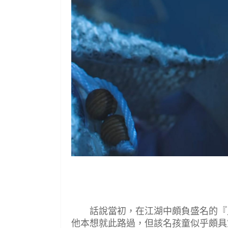
話說當初，在江湖中頗負盛名的『八
他本想就此路過，但該名孩童似乎頗具