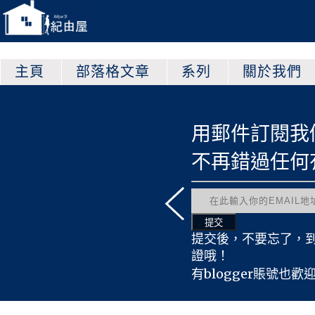
主頁
部落格文章
系列
關於我們
以查看更多的文章哦！
用郵件訂閱我
原創心得文
不再錯過任何
紀由屋翻譯
原創遊戲文
友情宣傳文
有趣轉載文
提交後，不要忘了，
原創時事文
證哦！
活動採訪文
有blogger賬號也歡