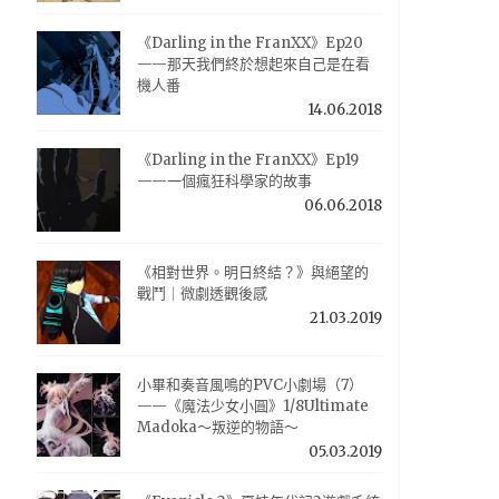
《Darling in the FranXX》Ep20
——那天我們終於想起來自己是在看
機人番
14.06.2018
《Darling in the FranXX》Ep19
——一個瘋狂科學家的故事
06.06.2018
《相對世界。明日終結？》與絕望的
戰鬥｜微劇透觀後感
21.03.2019
小畢和奏音風鳴的PVC小劇場（7）
——《魔法少女小圓》1/8Ultimate
Madoka～叛逆的物語～
05.03.2019