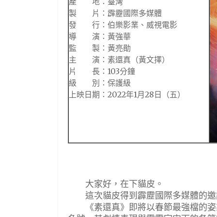
產 地：臺灣
製 片：霹靂國際多媒體
發 行：伯樂影業、威視電影
導 演：黃強華
監 製：黃亮勛
主 演：素還真（黃文擇）
片 長：103分鐘
級 別：保護級
上映日期：2022年1月28日（五）
大家好，在下貓皮。
這次貓皮得到霹靂國際多媒體的邀請
《素還真》即將以春節最強檔的姿態