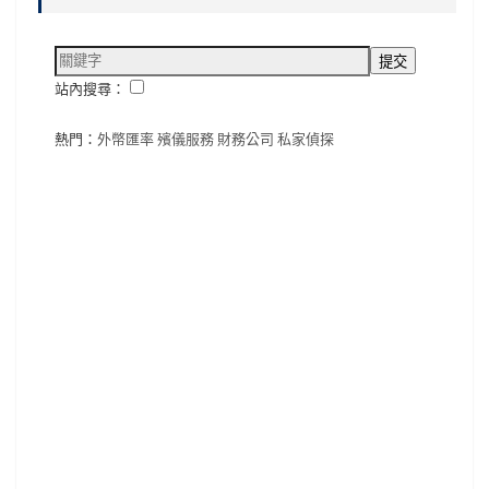
站內搜尋：
熱門：
外幣匯率
殯儀服務
財務公司
私家偵探