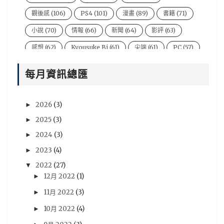
觀後感
(106)
PS4
(101)
漫畫
(89)
書籍
(71)
小說
(70)
情報
(66)
新聞
(64)
影評
(63)
感想
(62)
Kyousuke Bi
(61)
尖端
(61)
PC
(57)
電影
(54)
風音
(47)
台灣
(44)
說書人
(44)
每月資訊總匯
video
(43)
悠太
(43)
遊戲新聞
(43)
Xbox One
(42)
BryBry
(41)
动漫
(40)
2026
(3)
►
星期一音樂廳系列
(39)
NIntendo Switch
(36)
2025
(3)
►
PSV
(36)
評論
(36)
劇場版
(35)
心得
(35)
2024
(3)
►
評價
(33)
賢人
(32)
遊戲資訊
(32)
青文
(32)
2023
(4)
►
2022
(27)
▼
木棉花
(30)
分析
(29)
sega
(28)
12月 2022
(1)
►
Famitsu
(27)
動畫電影
(27)
18冬番
(26)
11月 2022
(3)
►
Switch
(26)
法米通
(26)
週刊ファミ通
(26)
10月 2022
(4)
►
預定出書表
(26)
3DS
(25)
Vocaloid
(25)