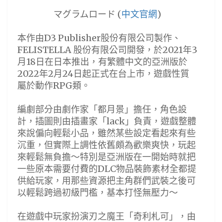
マグラムロード (
中文官網
)
本作由D3 Publisher股份有限公司製作、
FELISTELLA 股份有限公司開發，於2021年3
月18日在日本推出，有繁體中文的亞洲版於
2022年2月24日起正式在台上市，遊戲性質
屬於動作RPG類。
編劇部分由劇作家「都月景」擔任，角色設
計，插圖則由插畫家「lack」負責，遊戲整體
來說偏向輕鬆小品，雖然某些設定看起來有些
沉重，但實際上調性依舊頗為歡樂爽快，玩起
來輕鬆無負擔～特別是亞洲版在一開始時就把
一些原本需要付費的DLC物品裝飾素材全都提
供給玩家，用那些資源把主角群們武裝之後可
以輕鬆跨過初級門檻，基本打怪無壓力～
在遊戲中玩家扮演刃之魔王「奇利札可」，由