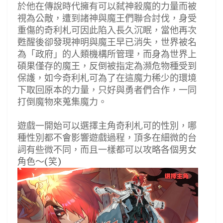
於他在傳說時代擁有可以弑神殺魔的力量而被
視為公敵，遭到諸神與魔王們聯合討伐，身受
重傷的奇利札可因此陷入長久沉眠，當他再次
甦醒後卻發現神明與魔王早已消失，世界被名
為「政府」的人類機構所管理，而身為世界上
碩果僅存的魔王，反倒被指定為瀕危物種受到
保護，如今奇利札可為了在這魔力稀少的環境
下取回原本的力量，只好與勇者們合作，一同
打倒魔物來蒐集魔力。
遊戲一開始可以選擇主角奇利札可的性別，哪
種性別都不會影響遊戲過程，頂多在細微的台
詞有些微不同，而且一樣都可以攻略各個男女
角色～(笑)