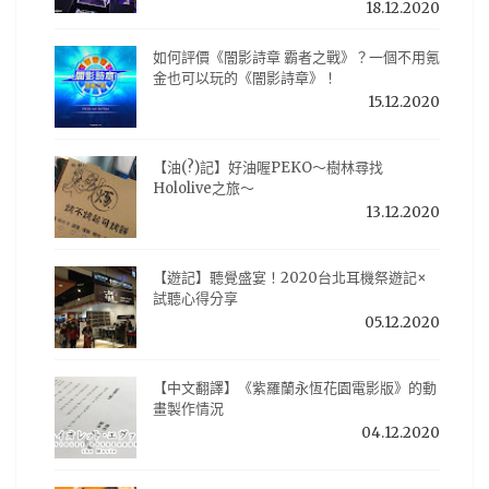
18.12.2020
如何評價《闇影詩章 霸者之戰》？一個不用氪
金也可以玩的《闇影詩章》！
15.12.2020
【油(?)記】好油喔PEKO～樹林尋找
Hololive之旅～
13.12.2020
【遊記】聽覺盛宴！2020台北耳機祭遊記×
試聽心得分享
05.12.2020
【中文翻譯】《紫羅蘭永恆花園電影版》的動
畫製作情況
04.12.2020