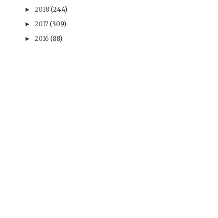
試玩心得
(12)
電擊PS
(12)
馬來西亞
(12)
2018
(244)
►
BL
2017
(11)
(309)
GSE
(11)
PS VR
(11)
刀劍神域
(11)
►
2016
(88)
►
動作遊戲
(11)
從零開始的異世界
(11)
手游
(11)
推薦動畫
(11)
杂志图
(11)
水月一文
(11)
混沌之子
(11)
07夏番
(10)
steam
(10)
新番
(10)
柯南
(10)
演唱會
(10)
漫博18
(10)
翻譯
(10)
臺北動漫節
(10)
轉載
(10)
AVG遊戲
(9)
BOOK☆WALKER
(9)
comic fiesta
(9)
tgbus
(9)
尼爾 自動人形
(9)
搖曳露營
(9)
獨立團隊
(9)
紫羅蘭永恆花園
(9)
網絡
(9)
芳文社
(9)
輕小說
(9)
鬼滅之刃
(9)
Occultic;Nine
(8)
Roselia
(8)
live
(8)
少女終末旅行
(8)
愛在雨過天晴時
(8)
日本電影
(8)