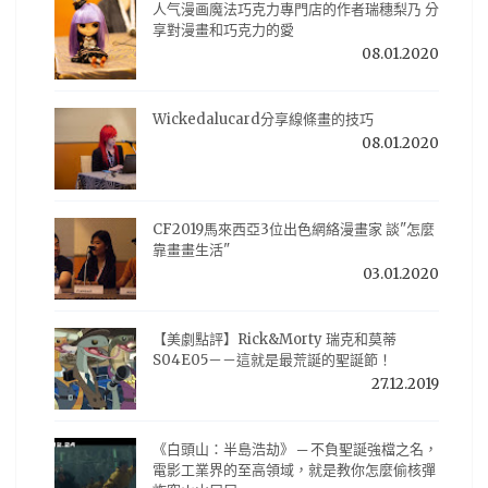
人气漫画魔法巧克力專門店的作者瑞穗梨乃 分
享對漫畫和巧克力的愛
08.01.2020
Wickedalucard分享線條畫的技巧
08.01.2020
CF2019馬來西亞3位出色網絡漫畫家 談"怎麼
靠畫畫生活"
03.01.2020
【美劇點評】Rick&Morty 瑞克和莫蒂
S04E05－－這就是最荒誕的聖誕節！
27.12.2019
《白頭山：半島浩劫》 ─ 不負聖誕強檔之名，
電影工業界的至高領域，就是教你怎麼偷核彈