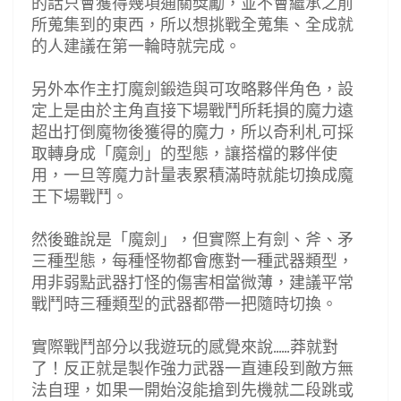
的話只會獲得幾項通關獎勵，並不會繼承之前
所蒐集到的東西，所以想挑戰全蒐集、全成就
的人建議在第一輪時就完成。
另外本作主打魔劍鍛造與可攻略夥伴角色，設
定上是由於主角直接下場戰鬥所耗損的魔力遠
超出打倒魔物後獲得的魔力，所以奇利札可採
取轉身成「魔劍」的型態，讓搭檔的夥伴使
用，一旦等魔力計量表累積滿時就能切換成魔
王下場戰鬥。
然後雖說是「魔劍」，但實際上有劍、斧、矛
三種型態，每種怪物都會應對一種武器類型，
用非弱點武器打怪的傷害相當微薄，建議平常
戰鬥時三種類型的武器都帶一把隨時切換。
實際戰鬥部分以我遊玩的感覺來說......莽就對
了！反正就是製作強力武器一直連段到敵方無
法自理，如果一開始沒能搶到先機就二段跳或