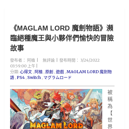
《MAGLAM LORD 魔劍物語》瀕
臨絕種魔王與小夥伴們愉快的冒險
故事
發布者：
阿植
無評論
發布時間：
3/24/2022
03:59:00 上午
分類:
心得文
,
阿植
,
原創
,
遊戲
,
MAGLAM LORD 魔劍物
語
,
PS4
,
Switch
,
マグラムロード
被
稱
為
【
世
界