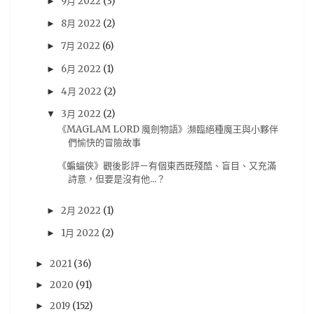
9月 2022
(3)
►
尼未亞
(24)
車庫娛樂
(23)
開箱文
(23)
8月 2022
(2)
►
採訪
(22)
RY
(21)
活動報導
(21)
Android
(20)
7月 2022
(6)
►
iOS
(20)
5pb
(19)
PS3
(19)
攻略
(19)
6月 2022
(1)
►
劇情心得
(18)
動漫節
(18)
漫博
(18)
4月 2022
(2)
►
漫畫博覽會
(18)
遊記
(18)
雜誌圖
(18)
3月 2022
(2)
▼
《MAGLAM LORD 魔劍物語》瀕臨絕種魔王與小夥伴
動畫評論
(17)
簽名會
(17)
Re:CREATORS
(16)
們愉快的冒險故事
BanG Dream! 少女樂團派對
(15)
奏音
(15)
《蝙蝠俠》觀後影評－有個東西既殘酷、盲目、又充滿
詩意，但要是沒有他...？
BanG Dream! Girl's Band Party
(14)
台灣角川
(14)
模型
(14)
Darling in the FRANXX
(13)
2月 2022
(1)
►
New Taiwan Creepypasta
(13)
1月 2022
(2)
►
ダーリン・イン・ザ・フランキス
(13)
初音
(13)
2021
(36)
►
新台灣都市傳說計畫
(13)
青木英
(13)
2020
(91)
►
Chaos;Child
(12)
电击PS
(12)
紀由屋
(12)
2019
(152)
►