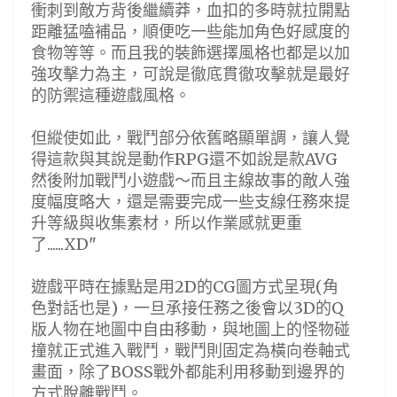
衝刺到敵方背後繼續莽，血扣的多時就拉開點
距離猛嗑補品，順便吃一些能加角色好感度的
食物等等。而且我的裝飾選擇風格也都是以加
強攻擊力為主，可說是徹底貫徹攻擊就是最好
的防禦這種遊戲風格。
但縱使如此，戰鬥部分依舊略顯單調，讓人覺
得這款與其說是動作RPG還不如說是款AVG
然後附加戰鬥小遊戲～而且主線故事的敵人強
度幅度略大，還是需要完成一些支線任務來提
升等級與收集素材，所以作業感就更重
了......XD"
遊戲平時在據點是用2D的CG圖方式呈現(角
色對話也是)，一旦承接任務之後會以3D的Q
版人物在地圖中自由移動，與地圖上的怪物碰
撞就正式進入戰鬥，戰鬥則固定為橫向卷軸式
畫面，除了BOSS戰外都能利用移動到邊界的
方式脫離戰鬥。