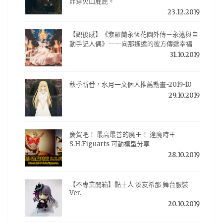
炸穿火山屁屁。
23.12.2019
【觀後感】《紫羅蘭永恆花園外傳－永遠與自
動手記人偶》——向那遙遠的彼方傳遞幸福
31.10.2019
秋季新番，水月一文個人推薦動畫-2019-10
29.10.2019
慶賀吧！ 最高最善的魔王！ 逢魔時王
S.H.Figuarts 可動模型分享
28.10.2019
【不專業開箱】黏土人 湊友希那 舞台服裝
Ver.
20.10.2019