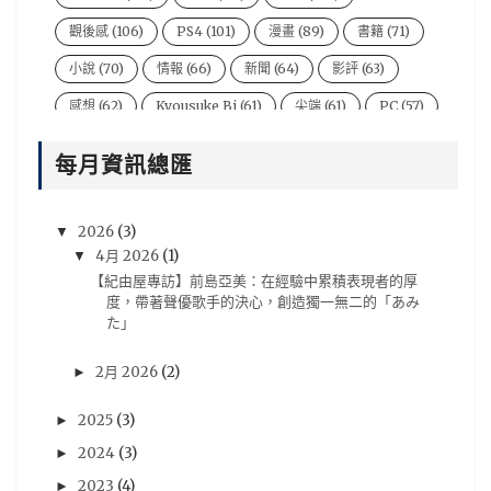
觀後感
(106)
PS4
(101)
漫畫
(89)
書籍
(71)
小說
(70)
情報
(66)
新聞
(64)
影評
(63)
感想
(62)
Kyousuke Bi
(61)
尖端
(61)
PC
(57)
電影
(54)
風音
(47)
台灣
(44)
說書人
(44)
每月資訊總匯
video
(43)
悠太
(43)
遊戲新聞
(43)
Xbox One
(42)
BryBry
(41)
动漫
(40)
2026
(3)
▼
星期一音樂廳系列
(39)
NIntendo Switch
(36)
4月 2026
(1)
▼
【紀由屋專訪】前島亞美：在經驗中累積表現者的厚
PSV
(36)
評論
(36)
劇場版
(35)
心得
(35)
度，帶著聲優歌手的決心，創造獨一無二的「あみ
た」
評價
(33)
賢人
(32)
遊戲資訊
(32)
青文
(32)
木棉花
(30)
分析
(29)
sega
(28)
2月 2026
(2)
►
Famitsu
(27)
動畫電影
(27)
18冬番
(26)
2025
(3)
►
Switch
(26)
法米通
(26)
週刊ファミ通
(26)
2024
(3)
►
預定出書表
(26)
3DS
(25)
Vocaloid
(25)
2023
(4)
►