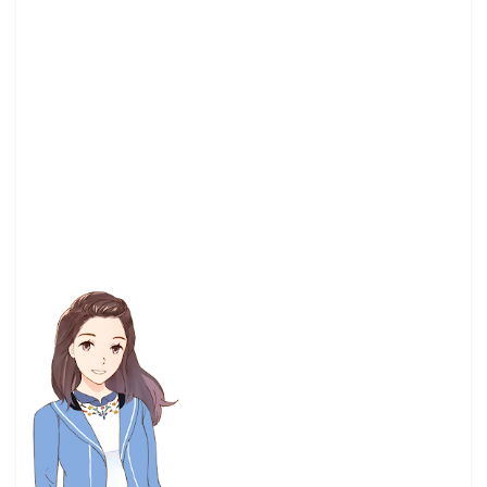
活動
(8)
电玩巴士
(8)
精靈寶可夢
(8)
翻轉動漫祭
(8)
角川
(8)
魔物獵人 世界
(8)
E3
(7)
E32017
(7)
Monster Hunter World
(7)
kikyuSHouse
(7)
miku
(7)
一月番
(7)
來自深淵
(7)
匯總
(7)
大馬
(7)
工作細胞
(7)
日本
(7)
水瀨祈
(7)
漫畫展
(7)
阿植
(7)
魔物獵人
(7)
黏土人
(7)
17秋番
(6)
CF2019
(6)
Degenki PlayStation
(6)
Nmia.Gaming
(6)
PlayStation 4
(6)
Pokemon
(6)
Scans
(6)
facebook
(6)
fate
(6)
亞洲遊戲娛樂公司
(6)
京阿尼
(6)
任天堂
(6)
公告
(6)
可樂電影
(6)
名偵探柯南
(6)
尼爾：機械紀元
(6)
狂賭之淵
(6)
纪由屋
(6)
臉書
(6)
舞台劇
(6)