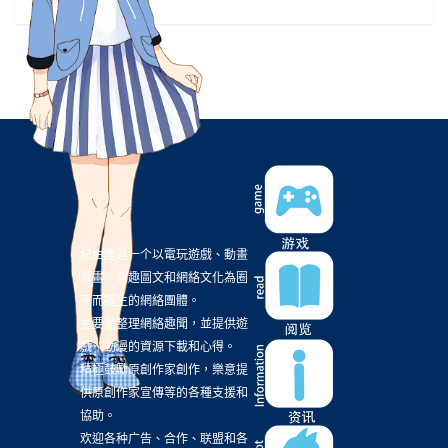
超低觸及風波
(6)
遊戲實況
(6)
遊戲資源
(6)
鋼彈
(6)
電子書
(6)
2019漫博
(5)
Dengeki PlayStation
(5)
Figure
(5)
Good smile Company
(5)
NieR Automata
(5)
PlayStation4
(5)
Violet Evergarden
(5)
XBOX
(5)
pixiv畫展
(5)
動作片
(5)
哥布林殺手
(5)
文字冒險遊戲
(5)
東京喰種
(5)
漫博19
(5)
牙鬥獸娘
(5)
試片心得
(5)
紀由屋是一个以電玩遊戲、動畫
電子新聞
(5)
韓國電影
(5)
18春番
(4)
漫畫、有趣圖文和網絡文化為圈
子而誕生的網絡團體。
Anne
(4)
Happy Sugar Life
(4)
Netflix
(4)
主要是整理網絡趣聞，並提供遊
Nintendo
(4)
RPGMaker
(4)
TRIGGER
(4)
戲、動漫的資源下載和心得。
積極鼓勵原創作家創作，樂意提
Vtuber
(4)
你的名字
(4)
公開信
(4)
供原創作家宣傳等的各種支援和
初音ミク
(4)
動物朋友
(4)
募資
(4)
協助。
欢迎各种广告、合作、联盟和各
夏目友人帳
(4)
夜光
(4)
天馬行空
(4)
手遊
(4)