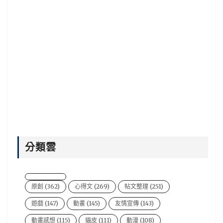
分類雲
原創
(362)
心得文
(269)
帖文整理
(251)
遊戲
(147)
動畫
(145)
友情宣傳
(143)
動畫感想
(115)
貓皮
(111)
動漫
(108)