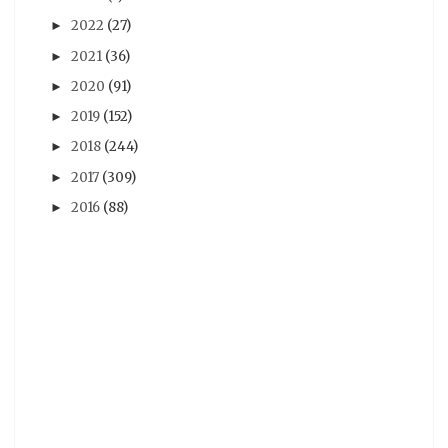
尼未亞
(24)
車庫娛樂
(23)
開箱文
(23)
2022
(27)
►
2021
(36)
►
採訪
(22)
RY
(21)
活動報導
(21)
Android
(20)
2020
(91)
►
iOS
(20)
5pb
(19)
PS3
(19)
攻略
(19)
2019
(152)
►
劇情心得
(18)
動漫節
(18)
漫博
(18)
2018
(244)
►
漫畫博覽會
(18)
遊記
(18)
雜誌圖
(18)
2017
(309)
►
動畫評論
(17)
簽名會
(17)
Re:CREATORS
(16)
2016
(88)
►
BanG Dream! 少女樂團派對
(15)
奏音
(15)
BanG Dream! Girl's Band Party
(14)
台灣角川
(14)
模型
(14)
Darling in the FRANXX
(13)
New Taiwan Creepypasta
(13)
ダーリン・イン・ザ・フランキス
(13)
初音
(13)
新台灣都市傳說計畫
(13)
青木英
(13)
Chaos;Child
(12)
电击PS
(12)
紀由屋
(12)