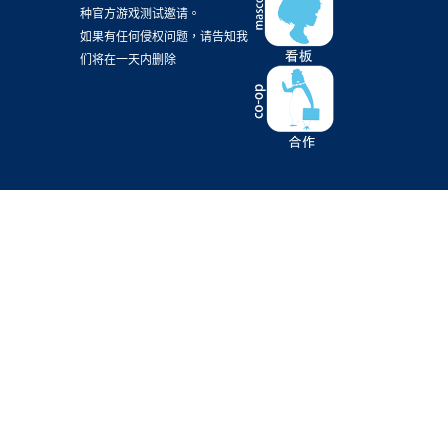
种官方游戏测试邀请。
新海誠
(4)
星際大戰
(4)
模玩
(4)
比賽
(4)
如果有任何侵权问题，请告知我
们将在一天内删除
為美好的世界獻上祝福
(4)
电子版
(4)
电玩
(4)
相對世界，明日終結
(4)
茅野愛衣
(4)
蘿莉
(4)
蠟筆小新
(4)
街機
(4)
西洋電影
(4)
試片
(4)
讀後感
(4)
采昌國際
(4)
電子版
(4)
電馭叛客2077
(4)
霹靂布袋戲
(4)
韓國片
(4)
2017
(3)
20春番
(3)
2B
(3)
3DCG
(3)
Alicesoft
(3)
DC
(3)
FuRyu
(3)
Hololive
(3)
KINUKURO
(3)
Malaysia
(3)
RAISE A SUILEN
(3)
ROAD59
(3)
RPG
(3)
Rewrite
(3)
Storia
(3)
TEAM SONIC RACING
(3)
UTAU
(3)
Xbox 360
(3)
coser
(3)
ed
(3)
ubisoft
(3)
世雅
(3)
中影股份有限公司
(3)