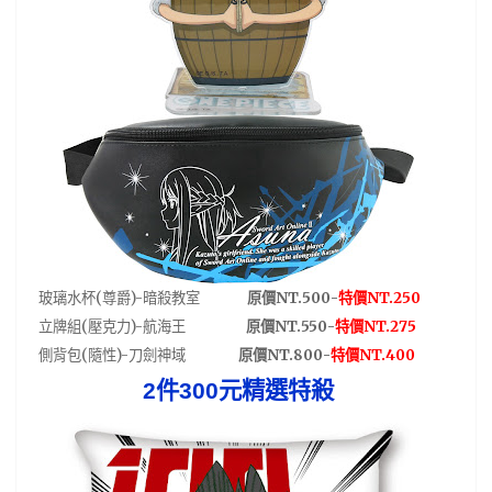
(
)-
NT.500-
NT.250
玻璃水杯
尊爵
暗殺教室
原價
特價
(
)-
NT.550-
NT.275
立牌組
壓克力
航海王
原價
特價
(
)-
NT.800-
NT.400
側背包
隨性
刀劍神域
原價
特價
2
件
300
元精選特殺