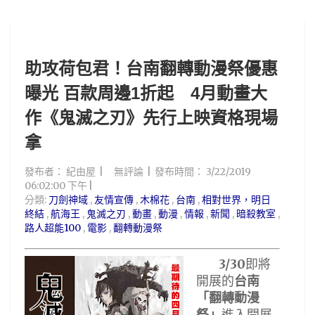
助攻荷包君！台南翻轉動漫祭優惠
曝光 百款周邊1折起 4月動畫大
作《鬼滅之刃》先行上映資格現場
拿
發布者：
紀由屋
無評論
發布時間：
3/22/2019
06:02:00 下午
分類:
刀劍神域
,
友情宣傳
,
木棉花
,
台南
,
相對世界，明日
終結
,
航海王
,
鬼滅之刃
,
動畫
,
動漫
,
情報
,
新聞
,
暗殺教室
,
路人超能100
,
電影
,
翻轉動漫祭
3/30
即將
開展的
台南
「翻轉動漫