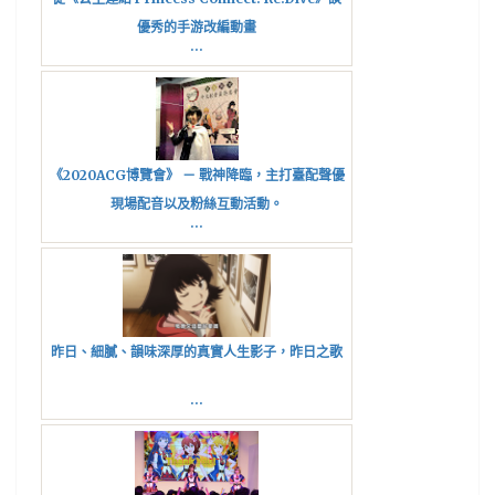
優秀的手游改編動畫
...
《2020ACG博覽會》 － 戰神降臨，主打臺配聲優
現場配音以及粉絲互動活動。
...
昨日、細膩、韻味深厚的真實人生影子，昨日之歌
...