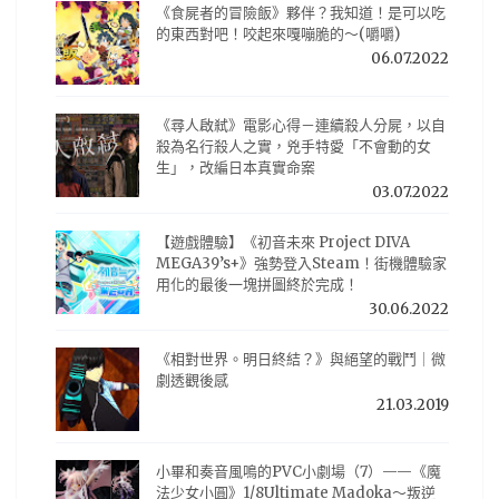
《食屍者的冒險飯》夥伴？我知道！是可以吃
的東西對吧！咬起來嘎嘣脆的～(嚼嚼)
06.07.2022
《尋人啟弒》電影心得－連續殺人分屍，以自
殺為名行殺人之實，兇手特愛「不會動的女
生」，改編日本真實命案
03.07.2022
【遊戲體驗】《初音未來 Project DIVA
MEGA39’s+》強勢登入Steam！街機體驗家
用化的最後一塊拼圖終於完成！
30.06.2022
《相對世界。明日終結？》與絕望的戰鬥｜微
劇透觀後感
21.03.2019
小畢和奏音風鳴的PVC小劇場（7）——《魔
法少女小圓》1/8Ultimate Madoka～叛逆