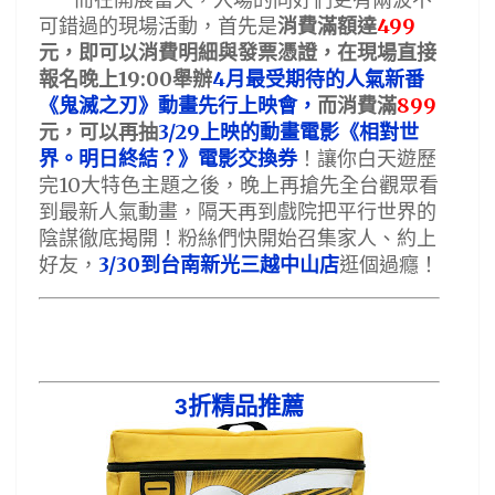
而在開展當天，入場的同好們更有兩波不
499
可錯過的現場活動，首先是
消費滿額達
元，即可以消費明細與發票憑證，在現場直接
19:00
4
報名晚上
舉辦
月最受期待的人氣新番
899
《鬼滅之刃》動畫先行上映會，
而消費滿
3/29
元，可以再抽
上映的動畫電影《相對世
界。明日終結？》電影交換券
！讓你白天遊歷
10
完
大特色主題之後，晚上再搶先全台觀眾看
到最新人氣動畫，隔天再到戲院把平行世界的
陰謀徹底揭開！粉絲們快開始召集家人、約上
3/30
好友，
到台南新光三越中山店
逛個過癮！
3
折精品推薦