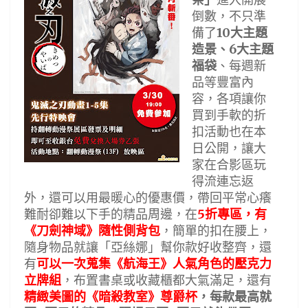
祭」
進入開展
倒數，不只準
10
備了
大主題
6
造景、
大主題
福袋
、每週新
品等豐富內
容，各項讓你
買到手軟的折
扣活動也在本
日公開，讓大
家在合影區玩
得流連忘返
外，還可以用最暖心的優惠價，帶回平常心癢
5
難耐卻難以下手的精品周邊，在
折專區，有
《刀劍神域》隨性側背包
，簡單的扣在腰上，
隨身物品就讓「亞絲娜」幫你款好收整齊，還
有
可以一次蒐集《航海王》人氣角色的壓克力
立牌組
，布置書桌或收藏櫃都大氣滿足，還有
精緻美圖的《暗殺教室》尊爵杯
，每款最高就