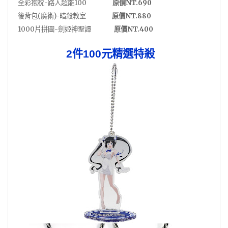
-
100
NT.690
全彩抱枕
路人超能
原價
(
)-
NT.880
後背包
魔術
暗殺教室
原價
1000
-
NT.400
片拼圖
劍姬神聖譚
原價
2
件
100
元精選特殺