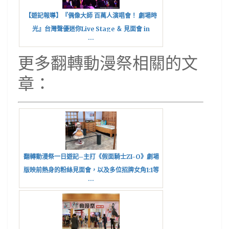
【遊記報導】『偶像大師 百萬人演唱會！ 劇場時
光』台灣聲優迷你Live Stage ＆ 見面會 in
...
TICA2020－－台灣的P也是不輸人的！－－
更多翻轉動漫祭相關的文
章：
翻轉動漫祭一日遊記─主打《假面騎士ZI-O》劇場
版映前熱身的粉絲見面會，以及多位招牌女角1:1等
...
身模型曝光。