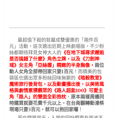
最超值下殺的就屬成雙優惠的「兩件百
元」活動，這次選出近期上映劇場版，不少粉
絲都期待拜見女神大人的
《在地下城尋求邂逅
是否搞錯了什麼》角色立牌，以及《刀劍神
域》女主角「亞絲娜」精緻的半身胸像，
兩位
1
動人女角全部帶回家只要
百元
！而精美的包
袋區也選出眾多粉絲回味無窮的
《暗殺教室》
魔術旅行後背包，以及動畫播出後，以美術風
100
格與劇情累積觀眾的《路人超能
》可愛主
角「路人」的雙面全彩抱枕
，
原本兩樣周邊同
時購買就要花費千元以上，在台南翻轉動漫祭
3
現場只要
百元，就可以抱回家囉
！