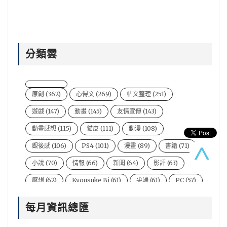
分類雲
原創
(362)
心得文
(269)
帖文整理
(251)
遊戲
(147)
動畫
(145)
友情宣傳
(143)
動畫感想
(115)
貓皮
(111)
動漫
(108)
觀後感
(106)
PS4
(101)
漫畫
(89)
書籍
(71)
小說
(70)
情報
(66)
新聞
(64)
影評
(63)
感想
(62)
Kyousuke Bi
(61)
尖端
(61)
PC
(57)
電影
(54)
風音
(47)
台灣
(44)
說書人
(44)
每月資訊總匯
video
(43)
悠太
(43)
遊戲新聞
(43)