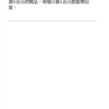
8
4
要
百元的精品，現場只要
百元就能帶回
家
！