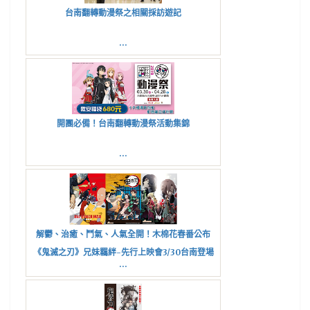
台南翻轉動漫祭之相關採訪遊記
...
開團必備！台南翻轉動漫祭活動集錦
...
解鬱、治癒、鬥氣、人氣全開！木棉花春番公布
《鬼滅之刃》兄妹羈絆-先行上映會3/30台南登場
...