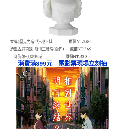
(
)-
NT.280
立牌
壓克力造型
地下城
原價
-
(
)
NT.349
造型古銅項鍊
航海王骷髏
喬巴
原價
-
NT.320
半身胸像
刀劍神域
原價
消費滿
899
元 電影票現場立刻抽