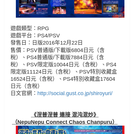
遊戲類型：RPG
遊戲平台：PS4/PSV
發售日：
日版
2016年12月22日
售價：
PSV
普通版/下載版6804日元（含
稅）、
PS4普通版/
下載版7884
日元
（含
稅）、
PSV限定版10044日元
（含稅）、
PS4
限定版11124日元
（含稅）、PSV特別收藏盒
16524
日元
（含稅）、
PS4特別收藏盒17604
日元
（含稅）
日文官網：
http://social.gust.co.jp/shiroyuri/
《涅普涅普 連接 混沌混炒》
（NepuNepu Connect Chaos Chanpuru）