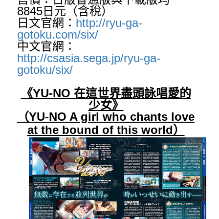
8845日元（含稅）
日文官網：
http://ryu-ga-
gotoku.com/six/
中文官網：
http://csasia.sega.jp/ryu-ga-
gotoku/six/
《YU-NO 在這世界盡頭詠唱愛的
少女》
（YU-NO A girl who chants love
at the bound of this world）