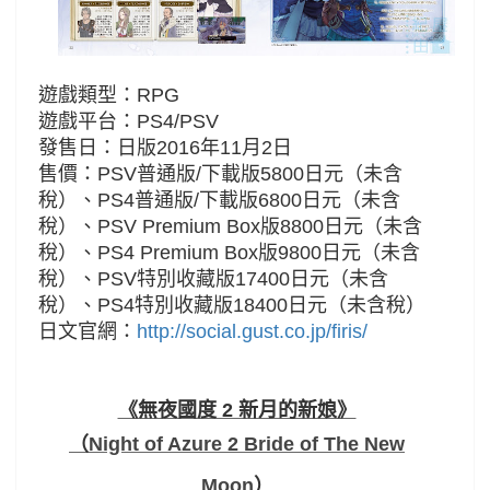
遊戲類型：RPG
遊戲平台：PS4/PSV
發售日：
日版
2016年11月2日
售價：
PSV
普通版/下載版5800日元（
未
含
稅）、
PS4普通版/
下載版6800
日元
（
未
含
稅）、
PSV
Premium Box版
8800日元
（
未
含
稅）、
PS4 Premium Box版9800日元
（
未
含
稅）、PSV特別收藏版17400
日元
（
未
含
稅）、
PS4特別收藏版18400
日元
（
未
含稅）
日文官網：
http://social.gust.co.jp/firis/
《無夜國度 2 新月的新娘》
（
Night of Azure 2 Bride of The New
Moon
）