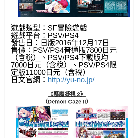
遊戲類型：SF冒險遊戲
遊戲平台：PSV/PS4
發售日：日版2016年12月17日
售價：PSV/PS4
普通版7800
日元
（含稅）、PSV/PS4下載版均
7000日元（含稅）、PSV/PS4限
定版11000日元（含稅）
日文官網：
http://yu-no.jp/
《惡魔凝視 2》
（Demon Gaze II）