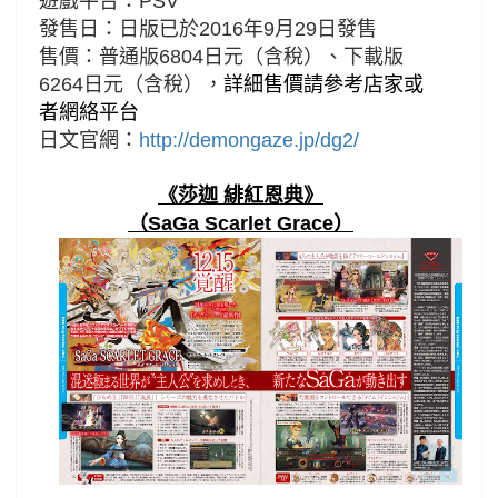
遊戲平台：PSV
發售日：
日版已於
2016年9月29日發售
售價：
普通版6804日元（含稅）、下載版
6264
日元（含稅），
詳細售價請參考店家或
者網絡平台
日文官網：
http://demongaze.jp/dg2/
《莎迦 緋紅恩典》
（SaGa Scarlet Grace）