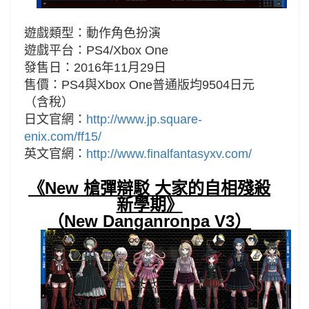
遊戲類型：動作角色扮演
遊戲平台：PS4/Xbox One
發售日：2016年11月29日
售價：PS4與Xbox One普通版均9504
日元
（含稅
）
日文官網：
http://www.jp.square-
enix.com/ff15/
英文官網：
http://www.finalfantasyxv.com/
《New 槍彈辯駁 大家的自相殘殺
新學期》
（New Danganronpa V3）