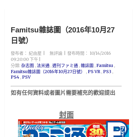
Famitsu雜誌圖（2016年10月27
日號）
發布者：
紀由屋
無評論
發布時間：
10/14/2016
09:20:00 下午
分類:
杂志图
,
法米通
,
週刊ファミ通
,
雜誌圖
,
Famitsu
,
Famitsu雜誌圖（2016年10月27日號）
,
PS VR
,
PS3
,
PS4
,
PSV
如有任何資料或者圖片
需要補充的歡迎提出
封面