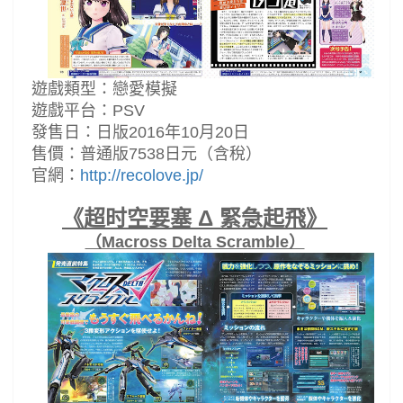
遊戲類型：戀愛模擬
遊戲平台：PSV
發售日：日版2016年10月20日
售價：普通版7538日元（含稅）
官網：
http://recolove.jp/
《超时空要塞 Δ 緊急起飛》
（Macross Delta Scramble）