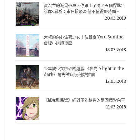
實況主的滅鼠班車，你跟上了嗎？五個標準告
訴你<戰槌：末日鼠疫2>值不值得砸時間。
20.03.2018
大叔的內心住著少女！住野夜 Yoru Sumino
台版小說讀後感
18.03.2018
少年被少女綁架的遊戲 《夜光 A light in the
dark》搶先試玩版 體驗推薦
12.03.2018
《搖曳難民營》絕對不能錯過的兩回精彩內容
11.03.2018