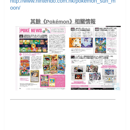
http://www.nintendo.com.hk/pokemon_sun_m
oon/
其餘《Pokémon》相關情報