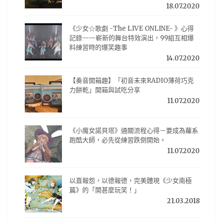
18.07.2020
《少女☆歌劇 -The LIVE ONLINE- 》心得
記錄——嶄新的舞台特效演出，99組互相爆
料練習時的爆笑趣事
14.07.2020
【奏音開箱趣】「初音未來RADIO薄荷巧克
力餅乾」開箱與試吃分享
11.07.2020
《小魔女諾貝塔》通關流程心得－要成為蘿系
跑酷大師，必先從練習跌倒開始。
11.07.2020
以直報怨，以德報德，完美體現《少女南極
篇》的「開甚麼玩笑！」
21.03.2018