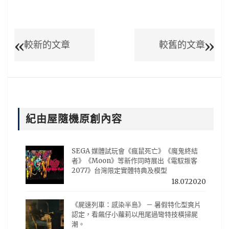
較新的文章
較舊的文章
紀由屋隨機原創內容
SEGA 媒體試玩會《瘋鼠死亡》《魔鬼終結
者》《Moon》等新作同時展出《電馭叛客
2077》台灣限定實體特典及模型
18.07.2020
《屍速列車：感染半島》 － 暑假特化型爽片
認定，看飆仔小蘿莉以甩尾過彎特技橫掃屍
潮。