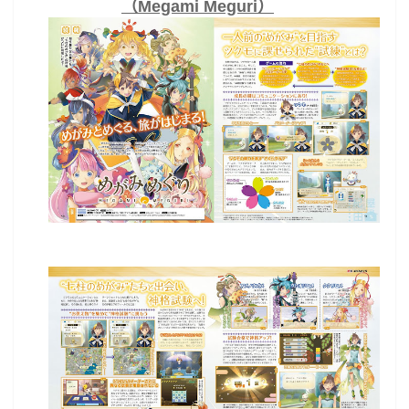
（Megami Meguri）