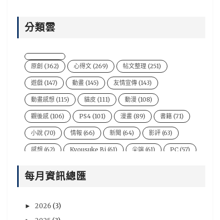
分類雲
原創
(362)
心得文
(269)
帖文整理
(251)
遊戲
(147)
動畫
(145)
友情宣傳
(143)
動畫感想
(115)
貓皮
(111)
動漫
(108)
觀後感
(106)
PS4
(101)
漫畫
(89)
書籍
(71)
小說
(70)
情報
(66)
新聞
(64)
影評
(63)
感想
(62)
Kyousuke Bi
(61)
尖端
(61)
PC
(57)
電影
(54)
風音
(47)
台灣
(44)
說書人
(44)
每月資訊總匯
video
(43)
悠太
(43)
遊戲新聞
(43)
Xbox One
(42)
BryBry
(41)
动漫
(40)
2026
(3)
►
星期一音樂廳系列
(39)
NIntendo Switch
(36)