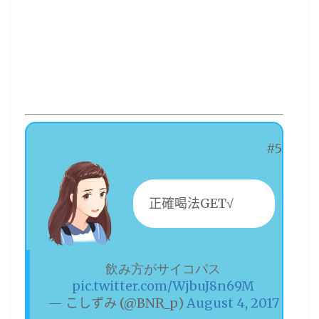
#5
正確喝法GET√
飲み方がサイコパス
pic.twitter.com/WjbuJ8n69M
— こしずみ (@BNR_p)
August 4, 2017