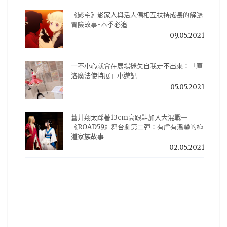
《影宅》影家人與活人偶相互扶持成長的解謎
冒險故事-本季必追
09.05.2021
一不小心就會在展場迷失自我走不出來：「庫
洛魔法使特展」小遊記
05.05.2021
蒼井翔太踩著13cm高跟鞋加入大混戰—
《ROAD59》舞台劇第二彈：有虐有溫馨的極
道家族故事
02.05.2021