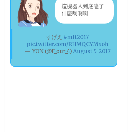
這機器人到底嗑了
什麼啊啊啊
すげえ
#mft2017
pic.twitter.com/RHMQCYMxoh
— YON (@F_our_4)
August 5, 2017