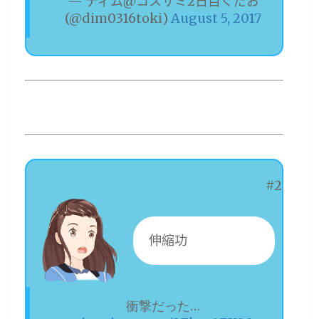
— ディム@コスサミ2日目ぐだお
(@dim0316toki)
August 5, 2017
#2
伸縮功
衝撃だった…