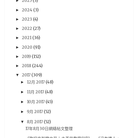
2025
(3)
►
PSV
(36)
評論
(36)
劇場版
(35)
心得
(35)
2024
(3)
►
評價
(33)
賢人
(32)
遊戲資訊
(32)
青文
(32)
2023
(4)
►
2022
(27)
►
木棉花
(30)
分析
(29)
sega
(28)
2021
(36)
►
Famitsu
(27)
動畫電影
(27)
18冬番
(26)
2020
(91)
►
Switch
(26)
法米通
(26)
週刊ファミ通
(26)
2019
(152)
►
預定出書表
(26)
3DS
(25)
Vocaloid
(25)
2018
(244)
►
尼未亞
(24)
車庫娛樂
(23)
開箱文
(23)
2017
(309)
▼
採訪
(22)
RY
(21)
活動報導
(21)
Android
(20)
12月 2017
(48)
►
11月 2017
(48)
►
iOS
(20)
5pb
(19)
PS3
(19)
攻略
(19)
10月 2017
(45)
►
劇情心得
(18)
動漫節
(18)
漫博
(18)
9月 2017
(52)
►
漫畫博覽會
(18)
遊記
(18)
雜誌圖
(18)
8月 2017
(52)
▼
動畫評論
(17)
簽名會
(17)
Re:CREATORS
(16)
17年8月30日網絡帖文整理
BanG Dream! 少女樂團派對
(15)
奏音
(15)