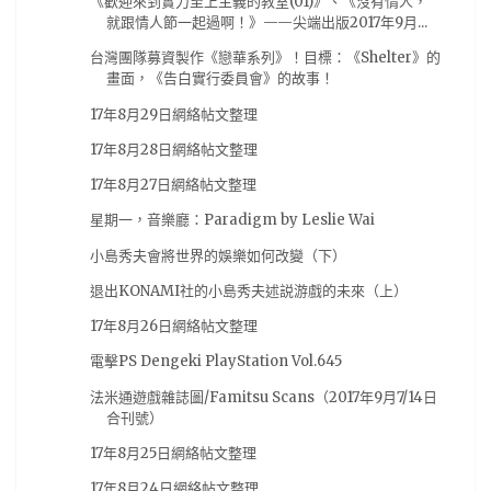
《歡迎來到實力至上主義的教室(01)》、《沒有情人，
就跟情人節一起過啊！》——尖端出版2017年9月...
BanG Dream! Girl's Band Party
(14)
台灣角川
(14)
台灣團隊募資製作《戀華系列》！目標：《Shelter》的
模型
(14)
Darling in the FRANXX
(13)
畫面，《告白實行委員會》的故事！
New Taiwan Creepypasta
(13)
17年8月29日網絡帖文整理
ダーリン・イン・ザ・フランキス
(13)
初音
(13)
17年8月28日網絡帖文整理
新台灣都市傳說計畫
(13)
青木英
(13)
17年8月27日網絡帖文整理
Chaos;Child
(12)
电击PS
(12)
紀由屋
(12)
星期一，音樂廳：Paradigm by Leslie Wai
試玩心得
(12)
電擊PS
(12)
馬來西亞
(12)
小島秀夫會將世界的娛樂如何改變（下）
BL
(11)
GSE
(11)
PS VR
(11)
刀劍神域
(11)
退出KONAMI社的小島秀夫述説游戲的未來（上）
動作遊戲
(11)
從零開始的異世界
(11)
手游
(11)
17年8月26日網絡帖文整理
推薦動畫
(11)
杂志图
(11)
水月一文
(11)
電擊PS Dengeki PlayStation Vol.645
混沌之子
(11)
07夏番
(10)
steam
(10)
法米通遊戲雜誌圖/Famitsu Scans（2017年9月7/14日
合刊號）
新番
(10)
柯南
(10)
演唱會
(10)
漫博18
(10)
17年8月25日網絡帖文整理
翻譯
(10)
臺北動漫節
(10)
轉載
(10)
17年8月24日網絡帖文整理