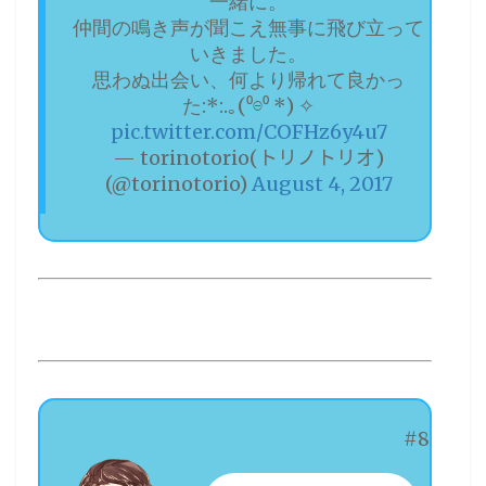
一緒に。
仲間の鳴き声が聞こえ無事に飛び立って
いきました。
思わぬ出会い、何より帰れて良かっ
た:*:.｡(⁰⊖⁰ *) ✧
pic.twitter.com/COFHz6y4u7
— torinotorio(トリノトリオ)
(@torinotorio)
August 4, 2017
#8