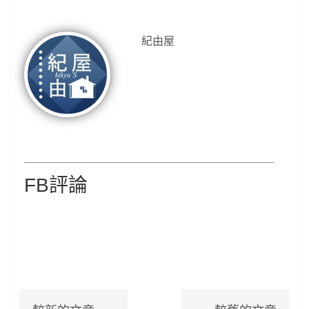
紀由屋
FB評論