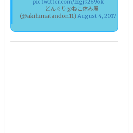
pic.twitter.com/lzgj92896k
— どんぐり@ねこ休み展
(@akihimatandon11)
August 4, 2017