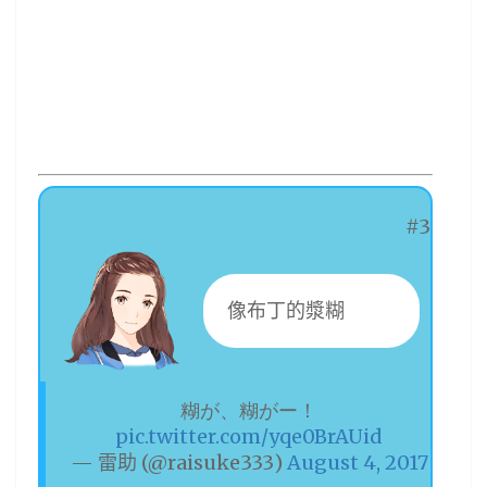
#3
像布丁的漿糊
糊が、糊がー！
pic.twitter.com/yqe0BrAUid
— 雷助 (@raisuke333)
August 4, 2017