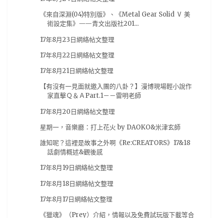
AVG遊戲
(9)
BOOK☆WALKER
(9)
《來自深淵(04)特別版》、《Metal Gear Solid Ⅴ 美
術設定集》——青文出版社201...
comic fiesta
(9)
tgbus
(9)
尼爾 自動人形
(9)
17年8月23日網絡帖文整理
搖曳露營
(9)
獨立團隊
(9)
紫羅蘭永恆花園
(9)
17年8月22日網絡帖文整理
網絡
(9)
芳文社
(9)
輕小說
(9)
鬼滅之刃
(9)
17年8月21日網絡帖文整理
Occultic;Nine
(8)
Roselia
(8)
live
(8)
【有沒有一見面就邀入團的八卦？】漫博現場輕小說作
少女終末旅行
(8)
愛在雨過天晴時
(8)
日本電影
(8)
家直擊Ｑ＆ＡPart.1－－雷明老師
活動
(8)
电玩巴士
(8)
精靈寶可夢
(8)
17年8月20日網絡帖文整理
翻轉動漫祭
(8)
角川
(8)
魔物獵人 世界
(8)
星期一，音樂廳：打上花火 by DAOKO&米津玄師
E3
(7)
E32017
(7)
Monster Hunter World
(7)
誰知呢？這裡是故事之外啊《Re:CREATORS》17&18
話劇情概述&觀後感
kikyuSHouse
(7)
miku
(7)
一月番
(7)
17年8月19日網絡帖文整理
來自深淵
(7)
匯總
(7)
大馬
(7)
工作細胞
(7)
17年8月18日網絡帖文整理
日本
(7)
水瀨祈
(7)
漫畫展
(7)
阿植
(7)
17年8月17日網絡帖文整理
魔物獵人
(7)
黏土人
(7)
17秋番
(6)
CF2019
(6)
《獵魂》（Prey）介紹，情報以及免費試玩版下載等合