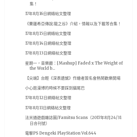
Degenki PlayStation
(6)
Nmia.Gaming
(6)
集！
PlayStation 4
(6)
Pokemon
(6)
Scans
(6)
17年8月16日網絡帖文整理
《賽蓮希亞傳說:龍之谷》介紹，情報以及下載等合集！
facebook
(6)
fate
(6)
亞洲遊戲娛樂公司
(6)
17年8月15日網絡帖文整理
京阿尼
(6)
任天堂
(6)
公告
(6)
可樂電影
(6)
17年8月14日網絡帖文整理
名偵探柯南
(6)
尼爾：機械紀元
(6)
狂賭之淵
(6)
17年8月13日網絡帖文整理
纪由屋
(6)
臉書
(6)
舞台劇
(6)
星期一，音樂廳：[Mashup] Faded x The Weight of
超低觸及風波
(6)
遊戲實況
(6)
遊戲資源
(6)
the World b...
鋼彈
(6)
電子書
(6)
2019漫博
(5)
【尖端】台輕《深表遺憾》作繪者簽名會熱鬧歡樂開場
Dengeki PlayStation
(5)
Figure
(5)
小心逛漫博的時候不要踩到貓尾巴
Good smile Company
(5)
NieR Automata
(5)
17年8月12日網絡帖文整理
PlayStation4
(5)
Violet Evergarden
(5)
17年8月11日網絡帖文整理
XBOX
(5)
pixiv畫展
(5)
動作片
(5)
法米通遊戲雜誌圖/Famitsu Scans（2017年8月24/31
日合刊號）
哥布林殺手
(5)
文字冒險遊戲
(5)
東京喰種
(5)
電擊PS Dengeki PlayStation Vol.644