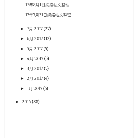
17年8月1日網絡帖文整理
Alicesoft
(3)
DC
(3)
FuRyu
(3)
Hololive
(3)
17年7月31日網絡帖文整理
KINUKURO
(3)
Malaysia
(3)
7月 2017
(27)
►
RAISE A SUILEN
(3)
ROAD59
(3)
RPG
(3)
6月 2017
(12)
►
Rewrite
(3)
Storia
(3)
TEAM SONIC RACING
(3)
5月 2017
(5)
►
UTAU
(3)
Xbox 360
(3)
coser
(3)
ed
(3)
4月 2017
(5)
►
ubisoft
(3)
世雅
(3)
中影股份有限公司
(3)
3月 2017
(5)
►
京都動畫
(3)
任地獄
(3)
企鵝公路
(3)
2月 2017
(4)
►
假面騎士
(3)
偶像大師灰姑娘女孩
(3)
1月 2017
(6)
►
兽娘动物园
(3)
冬蟹
(3)
台南
(3)
喪屍
(3)
2016
(88)
►
大賞
(3)
好微笑
(3)
少女☆歌劇
(3)
少女歌劇
(3)
岡本信彥
(3)
工藤晴香
(3)
恐怖電影
(3)
惡靈古堡
(3)
愛的逃避之旅
(3)
懸疑片
(3)
戀愛喜劇
(3)
我家有個魚乾妹
(3)