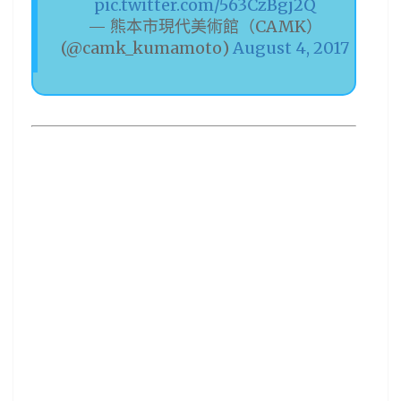
pic.twitter.com/563CzBgj2Q
— 熊本市現代美術館（CAMK）
(@camk_kumamoto)
August 4, 2017