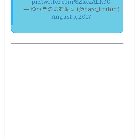
pic.twitter.com/8ZkczAEK30
— ゆうきのはむ垢☺︎ (@haro_hmhm)
August 5, 2017