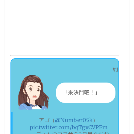
#1
「來決鬥吧！」
アゴ（
@Number05k
）
pic.twitter.com/bqTgyCVPFm