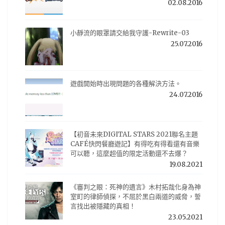
02.08.2016
小靜流的眼罩請交給我守護-Rewrite-03
25.07.2016
遊戲開始時出現問題的各種解決方法。
24.07.2016
【初音未來DIGITAL STARS 2021聯名主題
CAFÉ快閃餐廳遊記】有得吃有得看還有音樂
可以聽，這麼超值的限定活動還不去爆？
19.08.2021
《審判之眼：死神的遺言》木村拓哉化身為神
室町的律師偵探，不屈於黑白兩道的威脅，誓
言找出被隱藏的真相！
23.05.2021