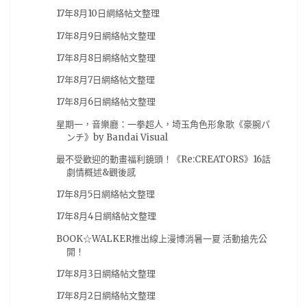
漫博19
(5)
牙鬥獸娘
(5)
試片心得
(5)
17年8月10日網絡帖文整理
電子新聞
(5)
韓國電影
(5)
18春番
(4)
17年8月9日網絡帖文整理
Anne
(4)
Happy Sugar Life
(4)
Netflix
(4)
17年8月8日網絡帖文整理
Nintendo
(4)
RPGMaker
(4)
TRIGGER
(4)
17年8月7日網絡帖文整理
Vtuber
(4)
你的名字
(4)
公開信
(4)
17年8月6日網絡帖文整理
初音ミク
(4)
動物朋友
(4)
募資
(4)
星期一，音樂廳：一拳超人，埼玉角色形象歌《豪腕パ
ンチ》by Bandai Visual
夏目友人帳
(4)
夜光
(4)
天馬行空
(4)
手遊
(4)
最不受歡迎的動畫福利鏡頭！《Re:CREATORS》16話
新海誠
(4)
星際大戰
(4)
模玩
(4)
比賽
(4)
劇情概述&觀後感
為美好的世界獻上祝福
(4)
电子版
(4)
电玩
(4)
17年8月5日網絡帖文整理
相對世界，明日終結
(4)
茅野愛衣
(4)
蘿莉
(4)
17年8月4日網絡帖文整理
蠟筆小新
(4)
街機
(4)
西洋電影
(4)
試片
(4)
BOOK☆WALKER推出線上漫博消暑一夏 活動搶先公
開！
讀後感
(4)
采昌國際
(4)
電子版
(4)
17年8月3日網絡帖文整理
電馭叛客2077
(4)
霹靂布袋戲
(4)
韓國片
(4)
17年8月2日網絡帖文整理
2017
(3)
20春番
(3)
2B
(3)
3DCG
(3)