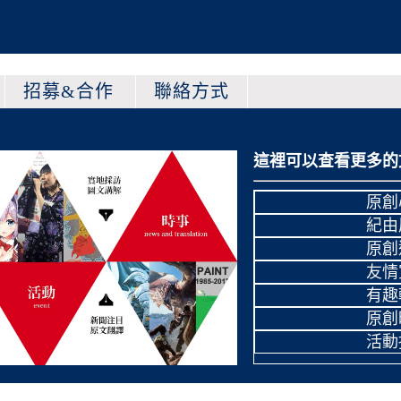
招募&合作
聯絡方式
這裡可以查看更多的
原創
紀由
原創
友情
有趣
原創
活動