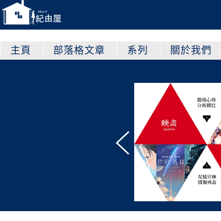
主頁
部落格文章
系列
關於我們
一直在招收願意為紀由
出精力的志願者！
忱，願意學習， 都歡迎
點我查看
否符合資格並加入我們的方式！
決定是否加入之前，可以先到“
關於
看看多了解一下，紀由屋是個怎麼樣
。