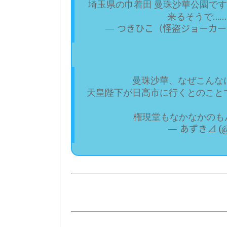
埼玉県の巾着田 曼珠沙華公園です
来るそうで…
— つきひこ（怪盗ジョーカー5期 
曼珠沙華、なぜこんな
天皇陛下が日高市に行くとのこと
権現堂もなかなかのも
— あずき⊿ (@