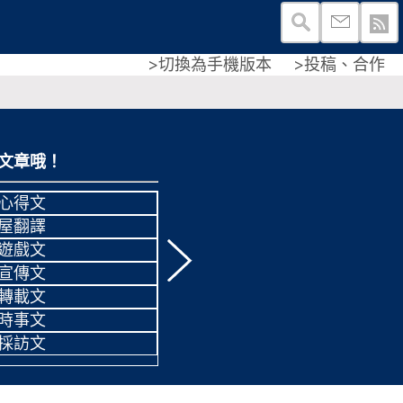
>切換為手機版本
>投稿、合作
文章哦！
用郵件訂閱我們的網
心得文
不再錯過任何有趣帖
屋翻譯
遊戲文
宣傳文
轉載文
提交後，不要忘了，到你的郵箱進
時事文
證哦！
採訪文
有blogger賬號也歡迎點
進行