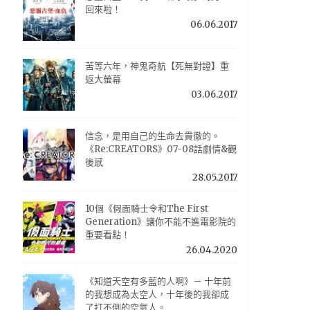
回來啦！
06.06.2017
苦等六年，神鬼奇航【死無對證】重
返大螢幕
03.06.2017
信念，是用自己的生命去貫徹的。
《Re:CREATORS》07-08話劇情&觀
後感
28.05.2017
10個《假面騎士令和The First
Generation》讓你不能不進電影院的
重要看點！
26.04.2020
《知道天空有多藍的人啊》－ 十年前
的我想成為太空人，十年後的我卻成
了打不倒的空氣人。