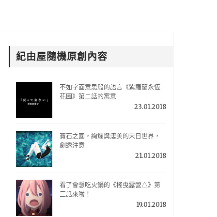
紀由屋隨機原創內容
不如字面意思般的語言《紫羅蘭永恆
花園》第二話的寓意
23.01.2018
寶石之國，絢爛與淒美的末日世界，
劇透注意
21.01.2018
看了會想吃火鍋的《搖曳露營△》第
三話來啦！
19.01.2018