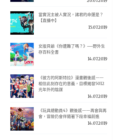
20.07.2019
當實況主被人實況，諸君的命運是？
【直播中】
15.07.2019
女版貝爺《你遭難了嗎？》──野外生
存百科全書
14.07.2019
《彼方的阿斯特拉》漫畫觀後感——
相信此刻存在的意義，目標揭發5012
光年外的陰謀
14.07.2019
《玩具總動員4》觀後感——再會與再
會，冒險仍會伴隨著下段幸福前進
14.07.2019