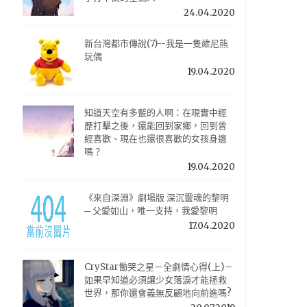
24.04.2020
新台灣都市傳說(7)--我是一隻維尼熊
玩偶
19.04.2020
知道天空有多藍的人啊：在現實中經
歷打擊之後，還能回到家鄉，回到曾
經喜歡、現在也還很喜歡的女孩身邊
嗎？
19.04.2020
《來自深淵》劇場版 深沉靈魂的黎明
─ 父愛如山，唯一支持，我愛黎明
17.04.2020
CryStar慟哭之星－全劇情心得(上)－
如果早知道必須讓少女落淚才能拯救
世界，那你還會義無反顧地向前進嗎?