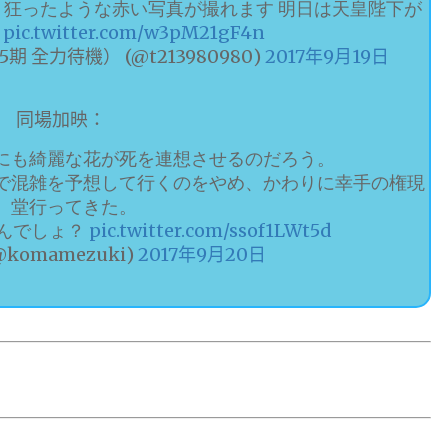
 狂ったような赤い写真が撮れます 明日は天皇陛下が
…
pic.twitter.com/w3pM21gF4n
全力待機） (@t213980980)
2017年9月19日
同場加映：
にも綺麗な花が死を連想させるのだろう。
で混雑を予想して行くのをやめ、かわりに幸手の権現
堂行ってきた。
んでしょ？
pic.twitter.com/ssof1LWt5d
komamezuki)
2017年9月20日