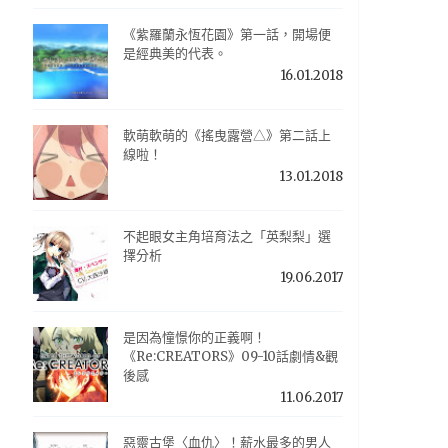
《紫羅蘭永恆花園》第一話，開場便
是經典美的代表。
16.01.2018
軟萌軟萌的《搖曳露營△》第二話上
線啦！
13.01.2018
不起眼女主角培育法之「英梨梨」選
擇分析
19.06.2017
是因為憧憬你的正義啊！
《Re:CREATORS》09-10話劇情&觀
後感
11.06.2017
惡靈古堡〈血仇〉！薪水最多的男人