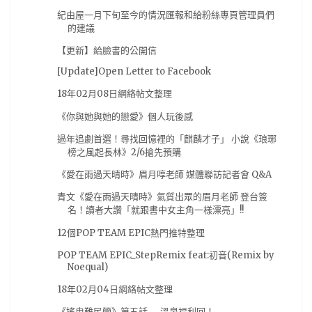
來自深淵
(7)
匯總
(7)
大馬
(7)
工作細胞
(7)
紀由屋一月下旬至今的情況匯報和給粉絲專頁管理員們
的建議
日本
(7)
水瀨祈
(7)
漫畫展
(7)
阿植
(7)
【更新】給臉書的公開信
魔物獵人
(7)
黏土人
(7)
17秋番
(6)
CF2019
(6)
[Update]Open Letter to Facebook
Degenki PlayStation
(6)
Nmia.Gaming
(6)
18年02月08日網絡帖文整理
PlayStation 4
(6)
Pokemon
(6)
Scans
(6)
《你與她與她的戀愛》個人玩後感
facebook
(6)
fate
(6)
亞洲遊戲娛樂公司
(6)
過年追劇首選！尋找回憶裡的「麒麟才子」 小說《琅琊
榜之風起長林》2/6搶先預購
京阿尼
(6)
任天堂
(6)
公告
(6)
可樂電影
(6)
《愛在雨過天晴時》眉月啍老師 媒體聯訪記者會 Q&A
名偵探柯南
(6)
尼爾：機械紀元
(6)
狂賭之淵
(6)
青文《愛在雨過天晴時》氣質出眾的眉月老師 登台簽
纪由屋
(6)
臉書
(6)
舞台劇
(6)
名！讀者大讚「就跟書中女主角一樣漂亮」!!
超低觸及風波
(6)
遊戲實況
(6)
遊戲資源
(6)
12個POP TEAM EPIC熱門推特整理
鋼彈
(6)
電子書
(6)
2019漫博
(5)
POP TEAM EPIC_StepRemix feat:初音(Remix by
Noequal)
Dengeki PlayStation
(5)
Figure
(5)
18年02月04日網絡帖文整理
Good smile Company
(5)
NieR Automata
(5)
《搖曳難民營》第五話──溫泉福利回！