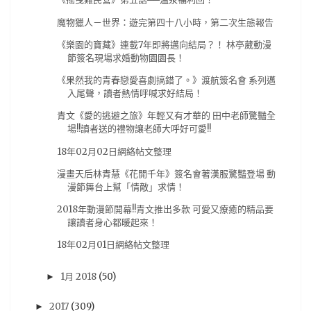
PlayStation4
(5)
Violet Evergarden
(5)
魔物獵人－世界：遊完第四十八小時，第二次生態報告
XBOX
(5)
pixiv畫展
(5)
動作片
(5)
《樂園的寶藏》連載7年即將邁向結局？！ 林亭葳動漫
哥布林殺手
(5)
文字冒險遊戲
(5)
東京喰種
(5)
節簽名現場求婚動物園園長！
《果然我的青春戀愛喜劇搞錯了。》渡航簽名會 系列邁
漫博19
(5)
牙鬥獸娘
(5)
試片心得
(5)
入尾聲，讀者熱情呼喊求好結局！
電子新聞
(5)
韓國電影
(5)
18春番
(4)
青文《愛的逃避之旅》年輕又有才華的 田中老師驚豔全
Anne
(4)
Happy Sugar Life
(4)
Netflix
(4)
場!!讀者送的禮物讓老師大呼好可愛!!
18年02月02日網絡帖文整理
Nintendo
(4)
RPGMaker
(4)
TRIGGER
(4)
漫畫天后林青慧《花開千年》簽名會著漢服驚豔登場 動
Vtuber
(4)
你的名字
(4)
公開信
(4)
漫節舞台上幫「情敵」求情！
初音ミク
(4)
動物朋友
(4)
募資
(4)
2018年動漫節開幕!!青文推出多款 可愛又療癒的精品要
夏目友人帳
讓讀者身心都暖起來！
(4)
夜光
(4)
天馬行空
(4)
手遊
(4)
18年02月01日網絡帖文整理
新海誠
(4)
星際大戰
(4)
模玩
(4)
比賽
(4)
為美好的世界獻上祝福
(4)
电子版
(4)
电玩
(4)
1月 2018
(50)
►
相對世界，明日終結
(4)
茅野愛衣
(4)
蘿莉
(4)
2017
(309)
►