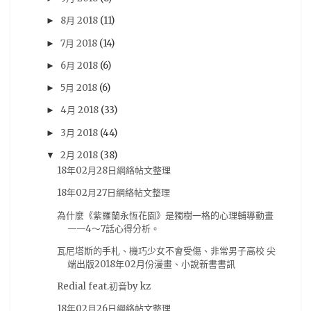
8月 2018
(11)
►
漫畫博覽會
(18)
遊記
(18)
雜誌圖
(18)
7月 2018
(14)
►
動畫評論
(17)
簽名會
(17)
Re:CREATORS
(16)
6月 2018
(6)
►
BanG Dream! 少女樂團派對
(15)
奏音
(15)
5月 2018
(6)
►
BanG Dream! Girl's Band Party
(14)
台灣角川
(14)
4月 2018
(33)
►
模型
(14)
Darling in the FRANXX
(13)
3月 2018
(44)
►
New Taiwan Creepypasta
(13)
2月 2018
(38)
▼
ダーリン・イン・ザ・フランキス
(13)
初音
(13)
18年02月28日網絡帖文整理
新台灣都市傳說計畫
(13)
青木英
(13)
18年02月27日網絡帖文整理
Chaos;Child
(12)
电击PS
(12)
紀由屋
(12)
為什麼《紫羅蘭永恆花園》是獨樹一格的心理輔導動畫
——4～7話心得分析。
試玩心得
(12)
電擊PS
(12)
馬來西亞
(12)
瓦尼塔斯的手札、機巧少女不會受傷、非常男子高校 尖
BL
(11)
GSE
(11)
PS VR
(11)
刀劍神域
(11)
端出版2018年02月份漫畫、小說新書書訊
動作遊戲
(11)
從零開始的異世界
(11)
手游
(11)
Redial feat.初音by kz
推薦動畫
(11)
杂志图
(11)
水月一文
(11)
18年02月26日網絡帖文整理