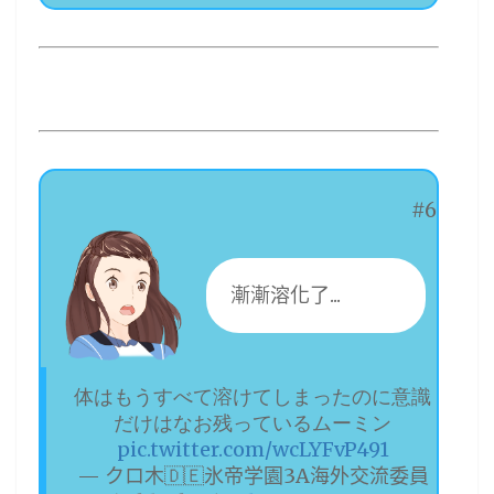
#6
漸漸溶化了...
体はもうすべて溶けてしまったのに意識
だけはなお残っているムーミン
pic.twitter.com/wcLYFvP491
— クロ木🇩🇪氷帝学園3A海外交流委員