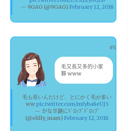
— 9GAG (@9GAG)
February 12, 2018
#5
毛又長又多的小家
夥 www
毛も長いんだけど、とにかく毛が多い
ww
pic.twitter.com/mfyba8eUJ3
— かな🐰鼬にﾄﾞﾛｯﾌﾟﾄﾞﾛｯﾌﾟ
(@elilly_mam)
February 12, 2018