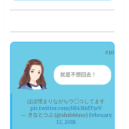
#10
就是不想回去！
ほぼ埋まりながらウ◯コしてます
pic.twitter.com/HI43HdTycV
— きなとつぶ (@shi666no)
February
12, 2018