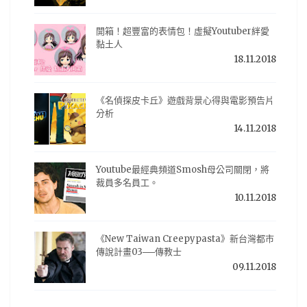
開箱！超豐富的表情包！虛擬Youtuber絆愛
黏土人
18.11.2018
《名偵探皮卡丘》遊戲背景心得與電影預告片
分析
14.11.2018
Youtube最經典頻道Smosh母公司關閉，將
裁員多名員工。
10.11.2018
《New Taiwan Creepypasta》新台灣都市
傳說計畫03──傳教士
09.11.2018