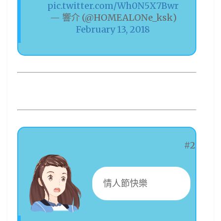
pic.twitter.com/Wh0N5X7Bwr
— 響介 (@HOMEALONe_ksk)
February 13, 2018
#2
情人節快樂