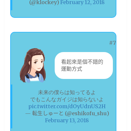
(@klockey)
February 12, 2018
#7
看起來是個不錯的
運動方式
未来の僕らは知ってるよ
でもこんなガイジは知らないよ
pic.twitter.com/dOyUdnUS2H
— 転生しゅーと (@eshikofu_shu)
February 13, 2018