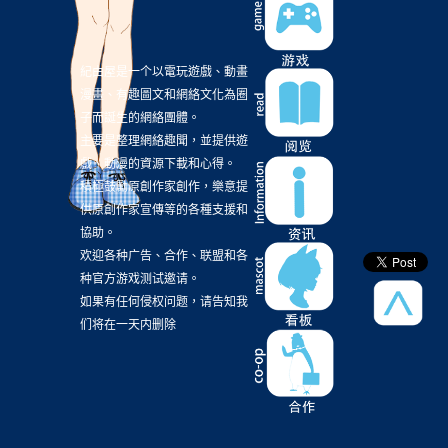
Cygames
(2)
DEATH STANDING
(2)
DINER：殺手餐廳
(2)
DLC
(2)
紀由屋是一个以電玩遊戲、動畫
Daedalus The Awakening of Golden Jazz
(2)
漫畫、有趣圖文和網絡文化為圈
子而誕生的網絡團體。
Detective Conan Zero The Enforcer
(2)
Diner
(2)
主要是整理網絡趣聞，並提供遊
EA
(2)
EN
(2)
FANFANSCAFE
(2)
戲、動漫的資源下載和心得。
積極鼓勵原創作家創作，樂意提
GOD OF WAR
(2)
GP+
(2)
GUMI
(2)
供原創作家宣傳等的各種支援和
Garageplay+
(2)
Gawr Gura
(2)
Gemdrops
(2)
協助。
欢迎各种广告、合作、联盟和各
Gundam NT
(2)
I am Groot
(2)
Inc
(2)
种官方游戏测试邀请。
Judgment
(2)
KOJIMA Production
(2)
如果有任何侵权问题，请告知我
们将在一天内删除
Kemono Friends
(2)
Kizuna AI
(2)
LiSA
(2)
LoveLiveSunshine
(2)
MI8k
(2)
Mori Calliope
(2)
NIXON SIOW
(2)
Nendoroid
(2)
Neversong
(2)
New Game
(2)