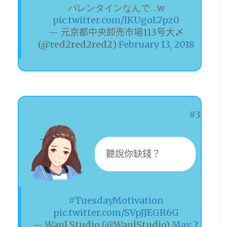
バレンタインなんで…w
pic.twitter.com/lKUgoL7pz0
— 元京都中央卸売市場113号大〆
(@red2red2red2)
February 13, 2018
#3
聽說你缺錢？
#TuesdayMotivation
pic.twitter.com/SVpJJEGR6G
— Waul Studio (@WaulStudio)
May 2,