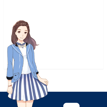
設定集
(3)
試玩
(3)
請問您今天要來點兔子嗎？
(3)
資源
(3)
路人超能100
(3)
這個美
(3)
這個美術社大有問題
(3)
遊戲評測
(3)
采昌國際多媒體
(3)
釘宮
(3)
雷姆
(3)
電視劇
(3)
霹靂兵烽決
(3)
音樂節奏遊戲
(3)
馬里奧
(3)
高尾奏音
(3)
黑色水母
(3)
1/6 兵人
(2)
10秋番
(2)
18夏番
(2)
19夏番
(2)
19秋番
(2)
A light in the dark
(2)
A-1 Picture
(2)
ALTER
(2)
ARC SYSTEM WORKS
(2)
ARuFa
(2)
Ai醬
(2)
Anthem
(2)
Arcade
(2)
BL漫畫
(2)
BNA
(2)
CANIS
(2)
CF2018
(2)
CaptainSparklez
(2)
CloverWorks
(2)
CreSpirit
(2)
CryStar
(2)
Cyberpunk2077
(2)