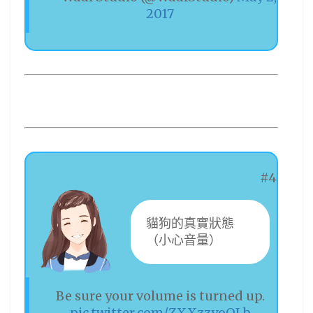
2017
#4
貓狗的真實狀態
（小心音量）
Be sure your volume is turned up.
pic.twitter.com/ZXXzzyoQLb