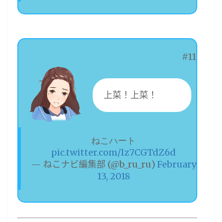
#11
上菜！上菜！
ねこハート
pic.twitter.com/Iz7CGTdZ6d
— ねこナビ編集部 (@b_ru_ru)
February
13, 2018