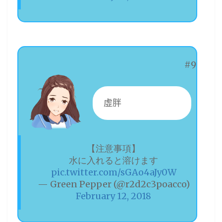
#9
虛胖
【注意事項】
水に入れると溶けます
pic.twitter.com/sGAo4aJy0W
— Green Pepper (@r2d2c3poacco)
February 12, 2018