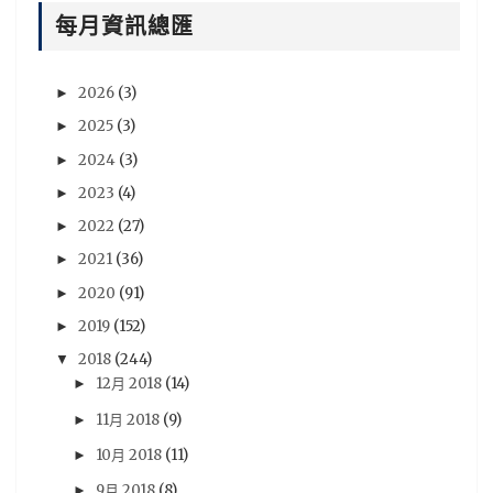
電影
(54)
風音
(47)
台灣
(44)
說書人
(44)
每月資訊總匯
video
(43)
悠太
(43)
遊戲新聞
(43)
Xbox One
(42)
BryBry
(41)
动漫
(40)
2026
(3)
►
星期一音樂廳系列
(39)
NIntendo Switch
(36)
2025
(3)
►
PSV
(36)
評論
(36)
劇場版
(35)
心得
(35)
2024
(3)
►
評價
(33)
賢人
(32)
遊戲資訊
(32)
青文
(32)
2023
(4)
►
2022
(27)
►
木棉花
(30)
分析
(29)
sega
(28)
2021
(36)
►
Famitsu
(27)
動畫電影
(27)
18冬番
(26)
2020
(91)
►
Switch
(26)
法米通
(26)
週刊ファミ通
(26)
2019
(152)
►
預定出書表
(26)
3DS
(25)
Vocaloid
(25)
2018
(244)
▼
尼未亞
(24)
車庫娛樂
(23)
開箱文
(23)
12月 2018
(14)
►
採訪
(22)
RY
(21)
活動報導
(21)
Android
(20)
11月 2018
(9)
►
iOS
(20)
5pb
(19)
PS3
(19)
攻略
(19)
10月 2018
(11)
►
9月 2018
(8)
劇情心得
►
(18)
動漫節
(18)
漫博
(18)