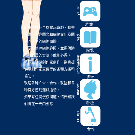
Daedalus The Awakening of Golden Jazz
(2)
Detective Conan Zero The Enforcer
(2)
Diner
(2)
EA
(2)
EN
(2)
FANFANSCAFE
(2)
紀由屋是一个以電玩遊戲、動畫
漫畫、有趣圖文和網絡文化為圈
GOD OF WAR
(2)
GP+
(2)
GUMI
(2)
子而誕生的網絡團體。
Garageplay+
(2)
Gawr Gura
(2)
Gemdrops
(2)
主要是整理網絡趣聞，並提供遊
戲、動漫的資源下載和心得。
Gundam NT
(2)
I am Groot
(2)
Inc
(2)
積極鼓勵原創作家創作，樂意提
Judgment
(2)
KOJIMA Production
(2)
供原創作家宣傳等的各種支援和
Kemono Friends
協助。
(2)
Kizuna AI
(2)
LiSA
(2)
欢迎各种广告、合作、联盟和各
LoveLiveSunshine
(2)
MI8k
(2)
种官方游戏测试邀请。
Mori Calliope
(2)
NIXON SIOW
(2)
如果有任何侵权问题，请告知我
们将在一天内删除
Nendoroid
(2)
Neversong
(2)
New Game
(2)
Ninomae Ina'nis
(2)
OPUS地球計畫
(2)
Op夜明至的無色之日
(2)
PA.works
(2)