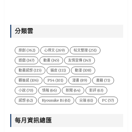
分類雲
原創
(362)
心得文
(269)
帖文整理
(251)
遊戲
(147)
動畫
(145)
友情宣傳
(143)
動畫感想
(115)
貓皮
(111)
動漫
(108)
觀後感
(106)
PS4
(101)
漫畫
(89)
書籍
(71)
小說
(70)
情報
(66)
新聞
(64)
影評
(63)
感想
(62)
Kyousuke Bi
(61)
尖端
(61)
PC
(57)
電影
(54)
風音
(47)
台灣
(44)
說書人
(44)
每月資訊總匯
video
(43)
悠太
(43)
遊戲新聞
(43)
Xbox One
(42)
BryBry
(41)
动漫
(40)