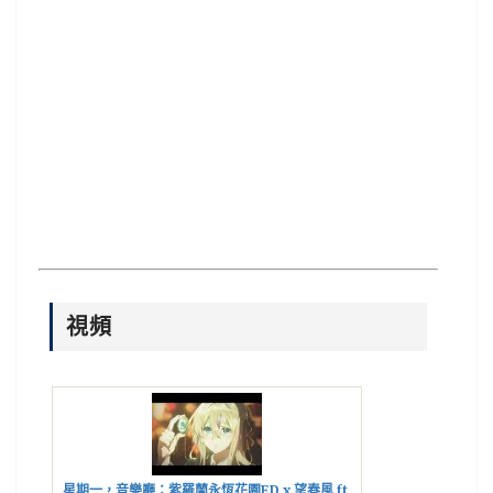
視頻
星期一，音樂廳：紫羅蘭永恆花園ED x 望春風 ft.