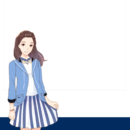
這個美術社大有問題
(3)
遊戲評測
(3)
采昌國際多媒體
(3)
釘宮
(3)
雷姆
(3)
電視劇
(3)
霹靂兵烽決
(3)
音樂節奏遊戲
(3)
馬里奧
(3)
高尾奏音
(3)
黑色水母
(3)
1/6 兵人
(2)
10秋番
(2)
18夏番
(2)
19夏番
(2)
19秋番
(2)
A light in the dark
(2)
A-1 Picture
(2)
ALTER
(2)
ARC SYSTEM WORKS
(2)
ARuFa
(2)
Ai醬
(2)
Anthem
(2)
Arcade
(2)
BL漫畫
(2)
BNA
(2)
CANIS
(2)
CF2018
(2)
CaptainSparklez
(2)
CloverWorks
(2)
CreSpirit
(2)
CryStar
(2)
Cyberpunk2077
(2)
Cygames
(2)
DEATH STANDING
(2)
DINER：殺手餐廳
(2)
DLC
(2)