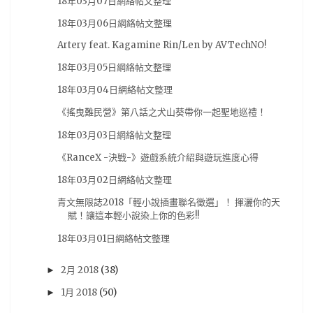
18年03月07日網絡帖文整理
哥布林殺手
(5)
文字冒險遊戲
(5)
東京喰種
(5)
18年03月06日網絡帖文整理
漫博19
(5)
牙鬥獸娘
(5)
試片心得
(5)
Artery feat. Kagamine Rin/Len by AVTechNO!
電子新聞
(5)
韓國電影
(5)
18春番
(4)
18年03月05日網絡帖文整理
Anne
(4)
Happy Sugar Life
(4)
Netflix
(4)
18年03月04日網絡帖文整理
Nintendo
(4)
RPGMaker
(4)
TRIGGER
(4)
《搖曳難民營》第八話之犬山葵帶你一起聖地巡禮！
Vtuber
(4)
你的名字
(4)
公開信
(4)
18年03月03日網絡帖文整理
初音ミク
(4)
動物朋友
(4)
募資
(4)
《RanceX -決戦-》遊戲系統介紹與遊玩進度心得
夏目友人帳
(4)
夜光
(4)
天馬行空
(4)
手遊
(4)
18年03月02日網絡帖文整理
新海誠
(4)
星際大戰
(4)
模玩
(4)
比賽
(4)
青文無限誌2018「輕小說插畫聯名徵選」！ 揮灑你的天
賦！讓這本輕小說染上你的色彩!!
為美好的世界獻上祝福
(4)
电子版
(4)
电玩
(4)
18年03月01日網絡帖文整理
相對世界，明日終結
(4)
茅野愛衣
(4)
蘿莉
(4)
蠟筆小新
(4)
街機
(4)
西洋電影
(4)
試片
(4)
2月 2018
(38)
►
讀後感
(4)
采昌國際
(4)
電子版
(4)
1月 2018
(50)
►
電馭叛客2077
(4)
霹靂布袋戲
(4)
韓國片
(4)