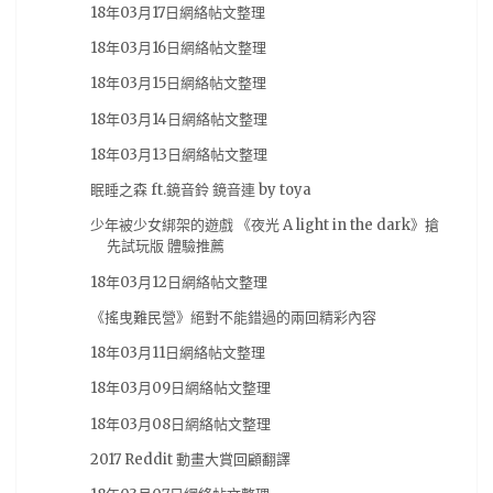
18年03月17日網絡帖文整理
魔物獵人
(7)
黏土人
(7)
17秋番
(6)
CF2019
(6)
18年03月16日網絡帖文整理
Degenki PlayStation
(6)
Nmia.Gaming
(6)
18年03月15日網絡帖文整理
PlayStation 4
(6)
Pokemon
(6)
Scans
(6)
18年03月14日網絡帖文整理
facebook
(6)
fate
(6)
亞洲遊戲娛樂公司
(6)
18年03月13日網絡帖文整理
京阿尼
(6)
任天堂
(6)
公告
(6)
可樂電影
(6)
眠睡之森 ft.鏡音鈴 鏡音連 by toya
名偵探柯南
(6)
尼爾：機械紀元
(6)
狂賭之淵
(6)
少年被少女綁架的遊戲 《夜光 A light in the dark》搶
纪由屋
(6)
臉書
(6)
舞台劇
(6)
先試玩版 體驗推薦
超低觸及風波
(6)
遊戲實況
(6)
遊戲資源
(6)
18年03月12日網絡帖文整理
鋼彈
(6)
電子書
(6)
2019漫博
(5)
《搖曳難民營》絕對不能錯過的兩回精彩內容
Dengeki PlayStation
(5)
Figure
(5)
18年03月11日網絡帖文整理
Good smile Company
(5)
NieR Automata
(5)
18年03月09日網絡帖文整理
18年03月08日網絡帖文整理
PlayStation4
(5)
Violet Evergarden
(5)
2017 Reddit 動畫大賞回顧翻譯
XBOX
(5)
pixiv畫展
(5)
動作片
(5)