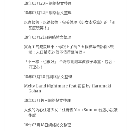
18年03月23日網絡帖文整理
翻譯
(10)
臺北動漫節
(10)
轉載
(10)
18年03月22日網絡帖文整理
AVG遊戲
(9)
BOOK☆WALKER
(9)
以直報怨，以德報德，完美體現《少女南極篇》的「開
comic fiesta
(9)
tgbus
(9)
尼爾 自動人形
(9)
甚麼玩笑！」
搖曳露營
(9)
獨立團隊
(9)
紫羅蘭永恆花園
(9)
18年03月21日網絡帖文整理
網絡
(9)
芳文社
(9)
輕小說
(9)
鬼滅之刃
(9)
實況主的滅鼠班車，你跟上了嗎？五個標準告訴你<戰
槌：末日鼠疫2>值不值得砸時間。
Occultic;Nine
(8)
Roselia
(8)
live
(8)
「不一樣，也很好」 台灣原創繪本教孩子尊重、包容、
少女終末旅行
(8)
愛在雨過天晴時
(8)
日本電影
(8)
同理心！
活動
(8)
电玩巴士
(8)
精靈寶可夢
(8)
18年03月20日網絡帖文整理
翻轉動漫祭
(8)
角川
(8)
魔物獵人 世界
(8)
Melty Land Nightmare feat 初音 by Harumaki
Gohan
E3
(7)
E32017
(7)
Monster Hunter World
(7)
18年03月19日網絡帖文整理
kikyuSHouse
(7)
miku
(7)
一月番
(7)
大叔的內心住著少女！住野夜 Yoru Sumino台版小說讀
來自深淵
(7)
匯總
(7)
大馬
(7)
工作細胞
(7)
後感
日本
(7)
水瀨祈
(7)
漫畫展
(7)
阿植
(7)
18年03月18日網絡帖文整理