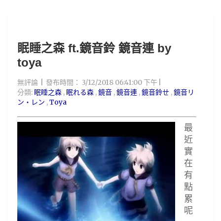
眠睡之森 ft.鏡音鈴 鏡音連 by
toya
無評論
發布時間：
3/12/2018 06:41:00 下午
分類:
眠睡之森
,
眠れる森
,
鏡音
,
鏡音連
,
鏡音鈴ㄝ
,
鏡音リ
ン・レン
,
Toya
最
近
實
在
有
點
累
呢