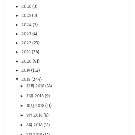
2026
(3)
►
星期一音樂廳系列
(39)
NIntendo Switch
(36)
2025
(3)
►
PSV
(36)
評論
(36)
劇場版
(35)
心得
(35)
2024
(3)
►
評價
(33)
賢人
(32)
遊戲資訊
(32)
青文
(32)
2023
(4)
►
木棉花
(30)
分析
(29)
sega
(28)
2022
(27)
►
Famitsu
(27)
動畫電影
(27)
18冬番
(26)
2021
(36)
►
Switch
(26)
法米通
(26)
週刊ファミ通
(26)
2020
(91)
►
2019
(152)
預定出書表
(26)
3DS
(25)
Vocaloid
(25)
►
2018
(244)
▼
尼未亞
(24)
車庫娛樂
(23)
開箱文
(23)
12月 2018
(14)
►
採訪
(22)
RY
(21)
活動報導
(21)
Android
(20)
11月 2018
(9)
►
iOS
(20)
5pb
(19)
PS3
(19)
攻略
(19)
10月 2018
(11)
►
劇情心得
(18)
動漫節
(18)
漫博
(18)
9月 2018
(8)
►
漫畫博覽會
(18)
遊記
(18)
雜誌圖
(18)
8月 2018
(11)
►
動畫評論
(17)
簽名會
(17)
Re:CREATORS
(16)
7月 2018
(14)
►