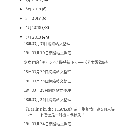
BanG Dream! 少女樂團派對
(15)
奏音
(15)
6月 2018
(6)
►
BanG Dream! Girl's Band Party
(14)
台灣角川
(14)
5月 2018
(6)
►
模型
(14)
Darling in the FRANXX
(13)
4月 2018
(33)
►
New Taiwan Creepypasta
(13)
3月 2018
(44)
▼
18年03月31日網絡帖文整理
ダーリン・イン・ザ・フランキス
(13)
初音
(13)
18年03月30日網絡帖文整理
新台灣都市傳說計畫
(13)
青木英
(13)
少女們的 "キャン△" 將持續下去──《芳文露營飯》
Chaos;Child
(12)
电击PS
(12)
紀由屋
(12)
18年03月29日網絡帖文整理
試玩心得
(12)
電擊PS
(12)
馬來西亞
(12)
18年03月28日網絡帖文整理
BL
(11)
GSE
(11)
PS VR
(11)
刀劍神域
(11)
18年03月27日網絡帖文整理
動作遊戲
(11)
從零開始的異世界
(11)
手游
(11)
18年03月26日網絡帖文整理
推薦動畫
(11)
杂志图
(11)
水月一文
(11)
《Darling in the FRANXX》前十集劇情回顧&個人解
析——不僅僅是一齣機人偶像劇！
混沌之子
(11)
07夏番
(10)
steam
(10)
18年03月24日網絡帖文整理
新番
(10)
柯南
(10)
演唱會
(10)
漫博18
(10)