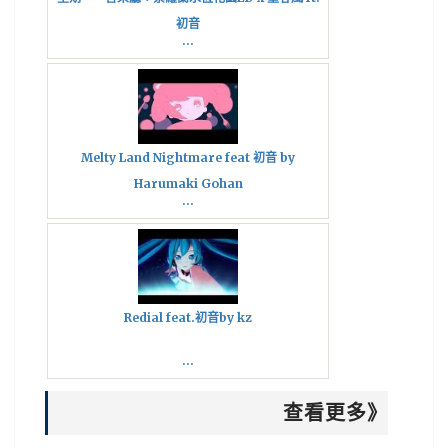
初音
...
Melty Land Nightmare feat 初音 by
Harumaki Gohan
...
Redial feat.初音by kz
...
查看更多》