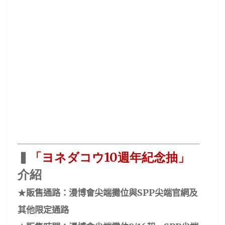
10
▍
「ヨネダコウ
週年紀念抽」
介紹
SPP
★
販售通路：漫博會尖端攤位與
尖端官網及
其他限定通路