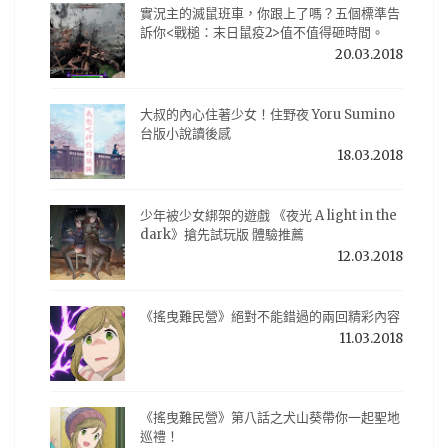
實況主的滅鼠班車，你跟上了嗎？五個標準告
訴你<戰槌：末日鼠疫2>值不值得砸時間。
20.03.2018
大叔的內心住著少女！住野夜 Yoru Sumino
台版小說讀後感
18.03.2018
少年被少女綁架的遊戲 《夜光 A light in the
dark》搶先試玩版 體驗推薦
12.03.2018
《搖曳難民營》絕對不能錯過的兩回精彩內容
11.03.2018
《搖曳難民營》第八話之犬山葵帶你一起聖地
巡禮！