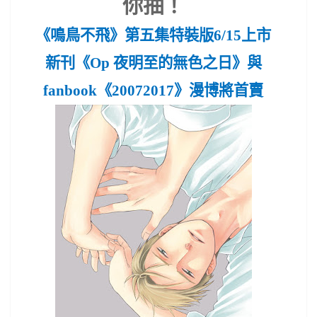
你抽！
《鳴鳥不飛》第五集特裝版
6/15
上市
新刊《
Op
夜明至的無色之日》與
fanbook
《
20072017
》漫博將首賣