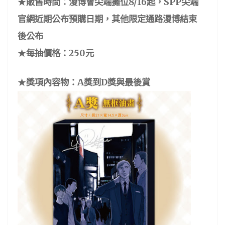
8/16
SPP
★
販售時間：漫博會尖端攤位
起，
尖端
官網近期公布預購日期，其他限定通路漫博結束
後公布
250
★
每抽價格：
元
A
D
★
獎項內容物：
獎到
獎與最後賞