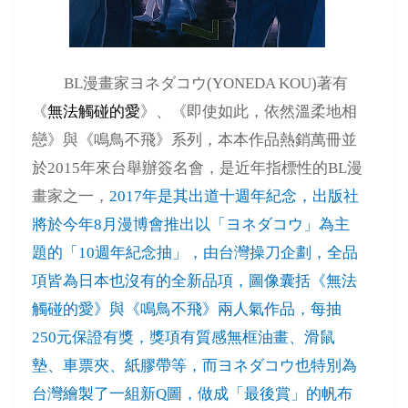
BL
漫畫家ヨネダコウ
(YONEDA KOU)
著有
《
無法觸碰的愛
》、《即使如此，依然溫柔地相
戀》與《鳴鳥不飛》系列，本本作品熱銷萬冊並
於
2015
年來台舉辦簽名會，是近年指標性的
BL
漫
畫家之一，
2017
年是其出道十週年紀念，出版社
將於今年
8
月漫博會推出以「ヨネダコウ」為主
題的「
10
週年紀念抽」，由台灣操刀企劃，全品
項皆為日本也沒有的全新品項，圖像囊括《
無法
觸碰的愛
》與《鳴鳥不飛》兩人氣作品，每抽
250
元保證有獎，獎項有質感無框油畫、滑鼠
墊、車票夾、紙膠帶等，而ヨネダコウ也特別為
台灣繪製了一組新
Q
圖，做成「最後賞」的帆布