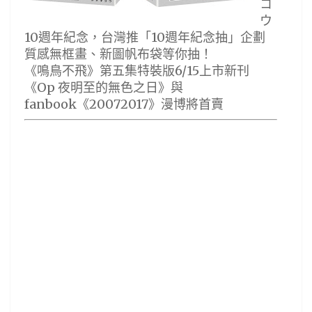
コ
ウ
10週年紀念，台灣推「10週年紀念抽」企劃
質感無框畫、新圖帆布袋等你抽！
《鳴鳥不飛》第五集特裝版6/15上市新刊
《Op 夜明至的無色之日》與
fanbook《20072017》漫博將首賣