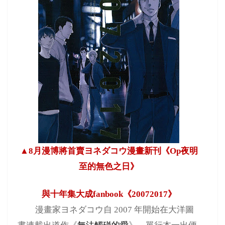
▲
8
月漫博將首賣ヨネダコウ漫畫新刊《
Op
夜明
至的無色之日》
與十年集大成
fanbook
《
20072017
》
漫畫家ヨネダコウ自
2007
年開始在大洋圖