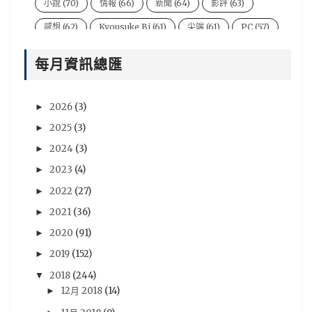
小說
(70)
情報
(66)
新聞
(64)
影評
(63)
感想
(62)
Kyousuke Bi
(61)
尖端
(61)
PC
(57)
電影
(54)
風音
(47)
台灣
(44)
說書人
(44)
每月資訊總匯
video
(43)
悠太
(43)
遊戲新聞
(43)
Xbox One
(42)
BryBry
(41)
动漫
(40)
2026
(3)
►
星期一音樂廳系列
(39)
NIntendo Switch
(36)
2025
(3)
►
PSV
(36)
評論
(36)
劇場版
(35)
心得
(35)
2024
(3)
►
評價
(33)
賢人
(32)
遊戲資訊
(32)
青文
(32)
2023
(4)
►
2022
(27)
►
木棉花
(30)
分析
(29)
sega
(28)
2021
(36)
►
Famitsu
(27)
動畫電影
(27)
18冬番
(26)
2020
(91)
►
Switch
(26)
法米通
(26)
週刊ファミ通
(26)
2019
(152)
►
預定出書表
(26)
3DS
(25)
Vocaloid
(25)
2018
(244)
▼
尼未亞
(24)
車庫娛樂
(23)
開箱文
(23)
12月 2018
(14)
►
採訪
(22)
RY
(21)
活動報導
(21)
Android
(20)