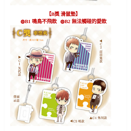
【
B
獎 滑鼠墊】
◍
B1
鳴鳥不飛款
◍
B2
無法觸碰的愛款