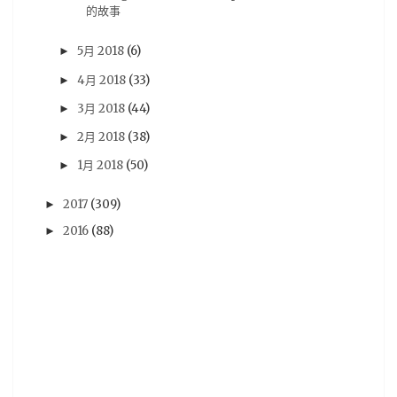
的故事
動作遊戲
(11)
從零開始的異世界
(11)
手游
(11)
5月 2018
(6)
►
推薦動畫
(11)
杂志图
(11)
水月一文
(11)
4月 2018
(33)
►
混沌之子
(11)
07夏番
(10)
steam
(10)
3月 2018
(44)
►
新番
(10)
柯南
(10)
演唱會
(10)
漫博18
(10)
2月 2018
(38)
►
翻譯
(10)
臺北動漫節
(10)
轉載
(10)
1月 2018
(50)
►
AVG遊戲
(9)
BOOK☆WALKER
(9)
2017
(309)
comic fiesta
(9)
tgbus
(9)
尼爾 自動人形
(9)
►
2016
(88)
►
搖曳露營
(9)
獨立團隊
(9)
紫羅蘭永恆花園
(9)
網絡
(9)
芳文社
(9)
輕小說
(9)
鬼滅之刃
(9)
Occultic;Nine
(8)
Roselia
(8)
live
(8)
少女終末旅行
(8)
愛在雨過天晴時
(8)
日本電影
(8)
活動
(8)
电玩巴士
(8)
精靈寶可夢
(8)
翻轉動漫祭
(8)
角川
(8)
魔物獵人 世界
(8)