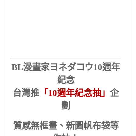
BL
漫畫家ヨネダコウ
10
週年
紀念
台灣推
「
10
週年紀念抽」
企
劃
質感無框畫、新圖帆布袋等