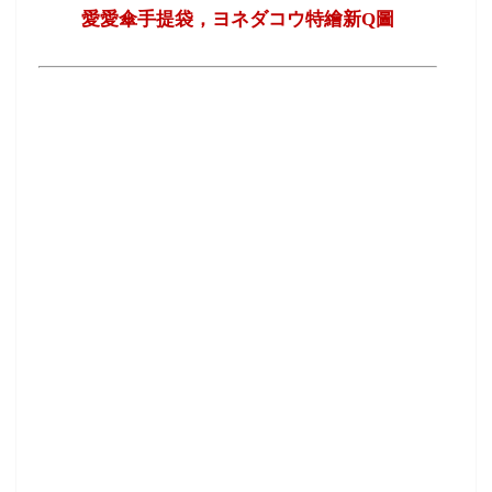
愛愛傘手提袋，ヨネダコウ特繪新
Q
圖