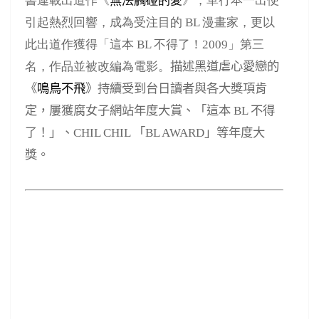
書連載出道作《
無法觸碰的愛
》，單行本一出便
引起熱烈回響，成為受注目的
BL
漫畫家，更以
此出道作獲得「這本
BL
不得了！
2009
」第三
名，作品並被改編為電影。
描述黑道虐心愛戀的
《
鳴鳥不飛
》持續受到台日讀者與各大獎項肯
定，屢獲腐女子網站年度大賞、「這本
BL
不得
了！」、
CHIL CHIL
「
BL AWARD
」等年度大
獎。