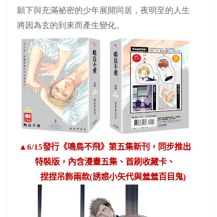
願下與充滿祕密的少年展開同居，夜明至的人生
將因為玄的到來而產生變化。
▲
6/15
發行《鳴鳥不飛》第五集新刊，同步推出
特裝版，內含漫畫五集、首刷收藏卡、
捏捏吊飾兩款
(
誘惑小矢代與羞羞百目鬼
)