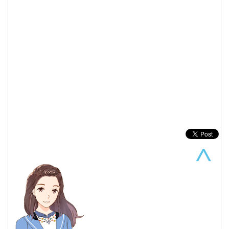
Dengeki PlayStation
(5)
Figure
(5)
Good smile Company
(5)
NieR Automata
(5)
PlayStation4
(5)
Violet Evergarden
(5)
XBOX
(5)
pixiv畫展
(5)
動作片
(5)
哥布林殺手
(5)
文字冒險遊戲
(5)
東京喰種
(5)
漫博19
(5)
牙鬥獸娘
(5)
試片心得
(5)
電子新聞
(5)
韓國電影
(5)
18春番
(4)
Anne
(4)
Happy Sugar Life
(4)
Netflix
(4)
Nintendo
(4)
RPGMaker
(4)
TRIGGER
(4)
Vtuber
(4)
你的名字
(4)
公開信
(4)
初音ミク
(4)
動物朋友
(4)
募資
(4)
夏目友人帳
(4)
夜光
(4)
天馬行空
(4)
手遊
(4)
新海誠
(4)
星際大戰
(4)
模玩
(4)
比賽
(4)