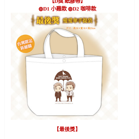
【
D
獎 紙膠帶】
◍
D1
小雞款 ◍
D2
咖啡款
【最後獎】