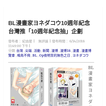
BL漫畫家ヨネダコウ10週年紀念
台灣推「10週年紀念抽」企劃
發布者：
紀由屋
無評論
發布時間：
6/14/2018
11:49:00 下午
分類:
台灣
,
尖端
,
活動
,
新聞
,
漫博
,
漫博18
,
漫畫
,
漫畫博
覽會
,
鳴鳥不飛
,
BL
,
Op夜明至的無色之日
,
ヨネダコウ
BL
漫
畫
家
ヨ
ネ
ダ