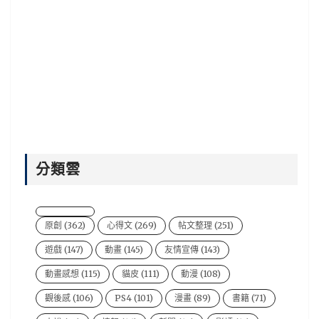
分類雲
原創
(362)
心得文
(269)
帖文整理
(251)
遊戲
(147)
動畫
(145)
友情宣傳
(143)
動畫感想
(115)
貓皮
(111)
動漫
(108)
觀後感
(106)
PS4
(101)
漫畫
(89)
書籍
(71)