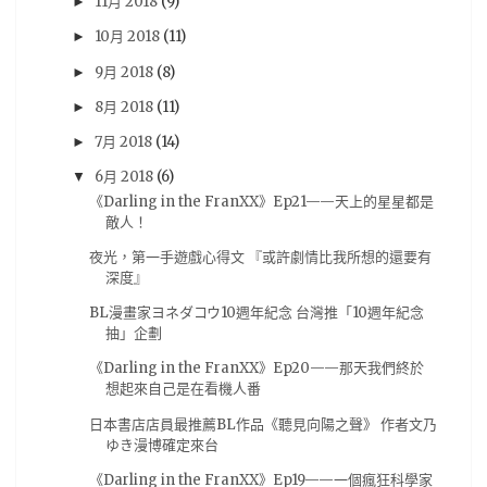
11月 2018
(9)
►
iOS
(20)
5pb
(19)
PS3
(19)
攻略
(19)
10月 2018
(11)
►
9月 2018
(8)
劇情心得
►
(18)
動漫節
(18)
漫博
(18)
8月 2018
(11)
►
漫畫博覽會
(18)
遊記
(18)
雜誌圖
(18)
7月 2018
(14)
►
動畫評論
(17)
簽名會
(17)
Re:CREATORS
(16)
6月 2018
(6)
▼
BanG Dream! 少女樂團派對
(15)
奏音
(15)
《Darling in the FranXX》Ep21——天上的星星都是
BanG Dream! Girl's Band Party
(14)
台灣角川
(14)
敵人！
夜光，第一手遊戲心得文 『或許劇情比我所想的還要有
模型
(14)
Darling in the FRANXX
(13)
深度』
New Taiwan Creepypasta
(13)
BL漫畫家ヨネダコウ10週年紀念 台灣推「10週年紀念
ダーリン・イン・ザ・フランキス
(13)
初音
(13)
抽」企劃
《Darling in the FranXX》Ep20——那天我們終於
新台灣都市傳說計畫
(13)
青木英
(13)
想起來自己是在看機人番
Chaos;Child
(12)
电击PS
(12)
紀由屋
(12)
日本書店店員最推薦BL作品《聽見向陽之聲》 作者文乃
試玩心得
(12)
電擊PS
(12)
馬來西亞
(12)
ゆき漫博確定來台
BL
(11)
GSE
(11)
PS VR
(11)
刀劍神域
(11)
《Darling in the FranXX》Ep19——一個瘋狂科學家