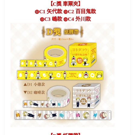
【
C
獎 車票夾】
◍
C1
矢代款 ◍
C2
百目鬼款
◍
C3
嶋款 ◍
C4
外川款