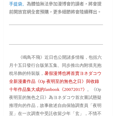
手提袋。
為體恤無法參加漫博會的讀者，將會提
前開放官網全套預購，更多細節將會陸續釋出。
《鳴鳥不飛》近日也公開諸多情報，包括六
月十五日發行台版第五集、同步推出內附填充抱
枕吊飾的特裝版，
暑假漫博也將首賣ヨネダコウ
全新漫畫作品《
Op
夜明至的無色之日》與收錄
十年作品集大成的
fanbook
《
20072017
》
。《
Op
夜明至的無色之日》為ヨネダコウ首次嘗試懸疑
推理向的作品，故事敘述自由保險調查員「夜明
至」在一次調查中受託收留少年「玄」，不情不