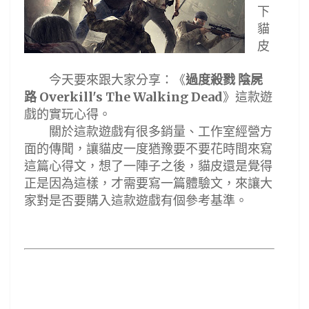
下
貓
皮
今天要來跟大家分享
：《
過度殺戮
陰屍
路
》
這款遊
Overkill's The Walking Dead
戲的實玩心得。
關於這款遊戲有很多銷量
、工作室經營
方
面的傳聞，讓貓皮一度猶豫要不要花時間來寫
這篇心得文，想了一陣子之後，貓皮還是覺得
正是因為這樣，才需要寫一篇體驗文，來讓大
家對是否要購入這款遊戲有個參考基準。