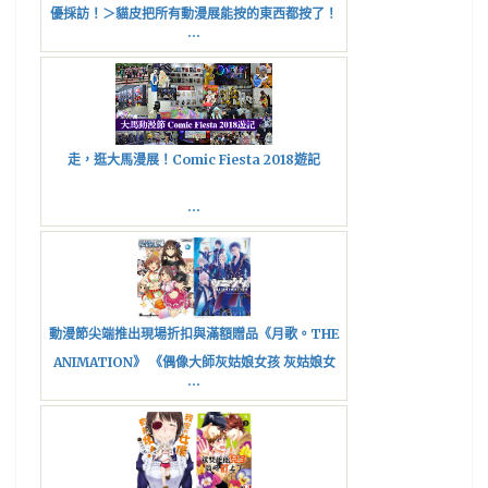
優採訪！＞貓皮把所有動漫展能按的東西都按了！
...
走，逛大馬漫展！Comic Fiesta 2018遊記
...
動漫節尖端推出現場折扣與滿額贈品《月歌。THE
ANIMATION》 《偶像大師灰姑娘女孩 灰姑娘女
...
孩劇場》 精美圖像紅包袋