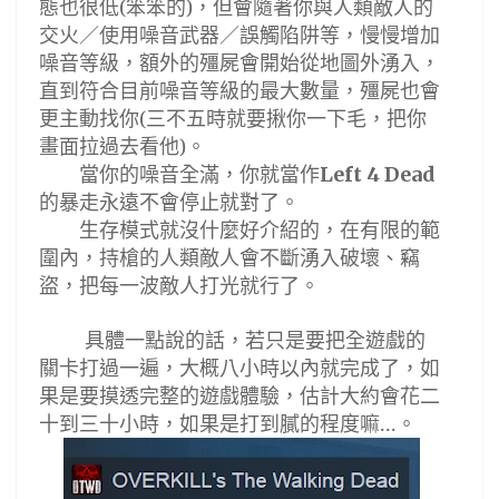
態也很低
(
笨笨的
)
，但會隨著你與人類敵人的
交火
／
使用噪音武器
／誤觸陷阱等，慢慢增加
噪音等級，額外的殭屍會開始從地圖外湧入，
直到符合目前噪音等級的最大數量，殭屍也會
更主動找你
(
三不五時就要揪你一下毛，把你
畫面拉過去看他
)
。
當你的噪音全滿，你就當作
Left 4 Dead
的暴走永遠不會停止就對了。
生存模式就沒什麼好介紹的，在有限的範
圍內，持槍的人類敵人會不斷湧入破壞
、竊
盜，把每一波敵人打光就行了。
具體一點說的話，若只是要把全遊戲的
關卡打過一遍，大概八小時以內就完成了，如
果是要摸透完整的遊戲體驗，估計大約會花二
十到三十小時，如果是打到膩的程度嘛...。