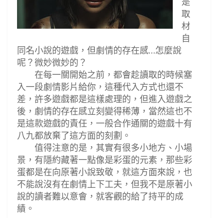
是
取
材
自
同名小說的遊戲，但劇情的存在感
怎麼說
…
呢
？
微妙微妙的
？
在每一關開始之前，都會趁讀取的時候
塞
入一段劇情影片給你，這種代入方式也還不
差，許多遊戲都是這樣處理的，但進入遊戲之
後，劇情的存在感立刻變得稀薄，當然這也不
是這款遊戲的責任，一般合作通關的遊戲十有
八九都放棄了這方面的刻劃。
值得注意的是，其實有很多小地方
、
小場
景，有隱約藏著一點像是彩蛋的元素，那些彩
蛋都是在向原著小說致敬，就這方面來說，也
不能說沒有在劇情上下工夫，但我不是原著小
說的讀者難以意會，就客觀的給了持平的成
績。