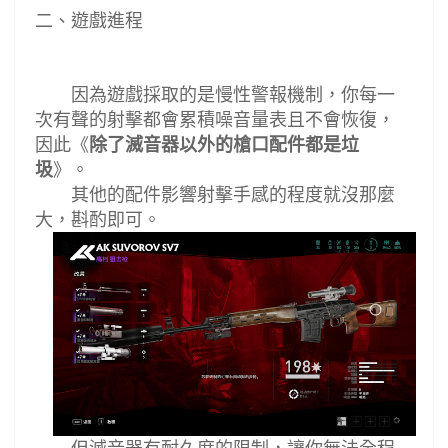
二
、遊戲進程
因為遊戲採取的是慢性警報機制，你每一
次有聲的射擊都會累積噪音量表且不會恢復，
因此
《
除了滅音器以外的槍口配件都是垃
圾
》。
其他的配件影響射擊手感的程度就沒那麼
大，斟酌即可。