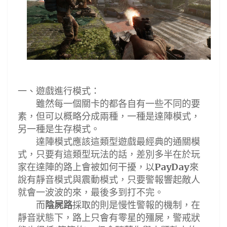
一
、
遊戲進行模式
：
雖然每一個關卡的都各自有一些不同的要
素，但可以概略分成兩種，一種是達陣模式
，
另一種是生存模式。
達陣模式應該這類型遊戲最經典的通關模
式，只要有這類型玩法的話，差別多半在於玩
家在達陣的路上會被如何干擾，以
來
PayDay
說有靜音模式與震動模式，只要警報響起敵人
就會一波波的來，最後多到打不完。
而
陰屍路
採取的則是慢性警報的機制，在
靜音狀態下，路上只會有零星的殭屍，警戒狀