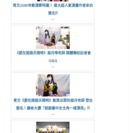
青文2019年動漫節特邀！ 兩大超人氣漫畫作者來台
簽名!!
...
《愛在雨過天晴時》眉月啍老師 媒體聯訪記者會
Q&A
...
青文《愛在雨過天晴時》氣質出眾的眉月老師 登台
簽名！讀者大讚「就跟書中女主角一樣漂亮」!!
...