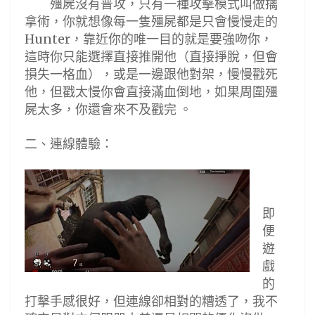
殭屍沒有普攻，只有一種攻擊模式叫做擒
拿術，你就想像每一隻殭屍都是只會慢慢走的
，靠近你的唯一目的就是要強吻你，
Hunter
這時你只能選擇直接推開他（直接掙脫，但會
損失一格血），或是一邊跟他對架，慢慢戳死
他，但戳太慢你會直接滿血倒地，如果周圍殭
屍太多，你還會來不及戳完
。
二
、
連線體驗
：
即
便
遊
戲
的
打擊手感很好，但連線卻相對的糟透了，我不