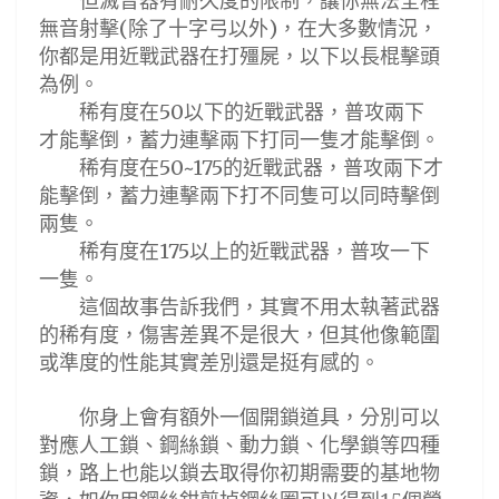
但滅音器有耐久度的限制，讓你無法全程
無音射擊
除了十字弓以外
，在大多數情況，
(
)
你都是用近戰武器在打殭屍，以下以長棍擊頭
為例。
稀有度在
以下的近戰武器，普攻兩下
50
才能擊倒，蓄力連擊兩下打同一隻才能擊倒。
稀有度在
的近戰武器，普攻兩下才
50~175
能擊倒，蓄力連擊兩下打不同隻可以同時擊倒
兩隻。
稀有度在
以上的近戰武器，普攻一下
175
一隻。
這個故事告訴我們，其實不用太執著武器
的稀有度，傷害差異不是很大，但其他像範圍
或準度的性能其實差別還是挺有感的。
你身上會有額外一個開鎖道具，分別可以
對應人工鎖
、鋼絲鎖、動力鎖、化學鎖等四種
鎖，路上也能以鎖去取得你初期需要的基地物