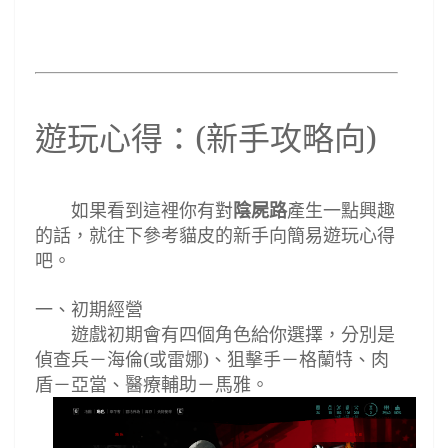
遊玩心得：
(
新手攻略向
)
如果看到這裡你有對
陰屍路
產生一點興趣
的話，就往下參考貓皮的新手向簡易遊玩心得
吧。
一
、初期經營
遊戲初期會有四個角色給你選擇，分別是
偵查兵
－海倫
(
或雷娜
)
、狙擊手－格蘭特、肉
盾－亞當、醫療輔助－馬雅。