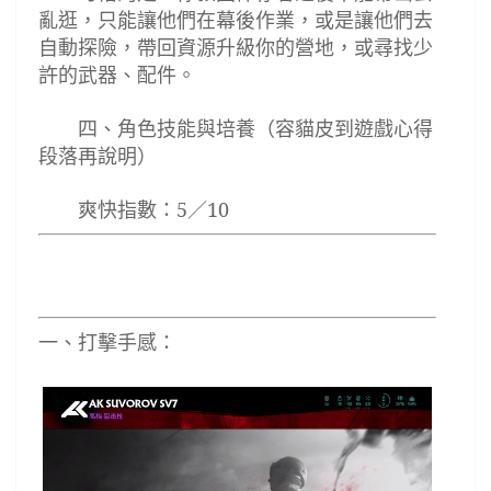
亂逛，只能讓他們在幕後作業，或是讓他們去
自動探險，帶回資源升級你的營地，或尋找少
許的武器
、配件
。
四
、
角色技能與培養（容貓皮到遊戲心得
段落再說明）
爽快指數
：
5
／
10
一
、
打擊手感
：