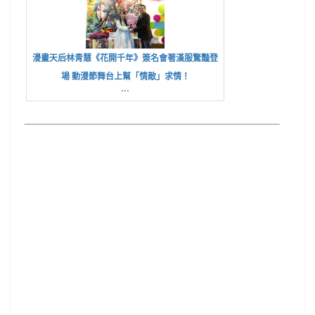
漫畫天后林青慧《花開千年》簽名會著漢服驚豔登
場 動漫節舞台上幫「情敵」求情！
...