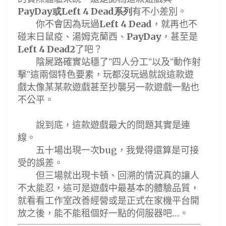
有不小差別。
PayDay或
Left 4 Dead系列
你不會因為玩過
，就再也不
Left 4 Dead
碰末日鼠疫
、湯姆克蘭西、
，甚至是
PayDay
了吧
？
Left 4 Dead2
陰屍路確實站穩了"四人分工
"
以及
"動作射
擊"這兩個特色要素，玩都沒玩過就說這款遊
戲太像某某款遊戲甚至抄襲另一款遊戲一點也
不公平。
說到底，這款遊戲最大的問題其實是連
線。
五十場出現一次
，我覺得還算是可接
bug
受的誤差。
但三場就出現卡頓
、回溯的情況真的讓人
不太能忍，這可是遊戲中最基本的體驗品質，
就看看工作室改善經營或是正式在家機平台開
放之後，能不能租個好一點的伺服器吧
...
。