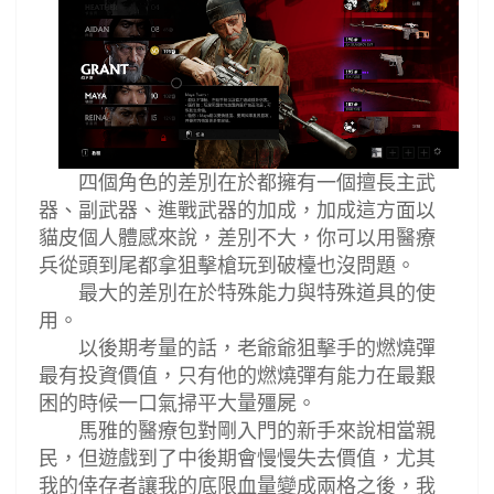
四個角色的差別在於都擁有一個擅長主武
器
、副武器、進戰武器的加成，加成這方面以
貓皮個人體感來說，差別不大，你可以用醫療
兵從頭到尾都拿狙擊槍玩到破檯也沒問題。
最大的差別在於特殊能力與特殊道具的使
用。
以後期考量的話，老爺爺狙擊手的燃燒彈
最有投資價值，只有他的燃燒彈有能力在最艱
困的時候一口氣掃平大量殭屍。
馬雅的醫療包對剛入門的新手來說相當親
民，但遊戲到了中後期會慢慢失去價值，尤其
我的倖存者讓我的底限血量變成兩格之後，我