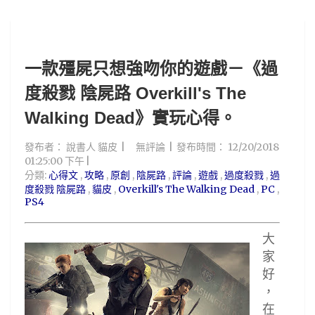
一款殭屍只想強吻你的遊戲－《過
度殺戮 陰屍路 Overkill's The
Walking Dead》實玩心得。
發布者：
說書人 貓皮
無評論
發布時間：
12/20/2018
01:25:00 下午
分類:
心得文
,
攻略
,
原創
,
陰屍路
,
評論
,
遊戲
,
過度殺戮
,
過
度殺戮 陰屍路
,
貓皮
,
Overkill's The Walking Dead
,
PC
,
PS4
大
家
好
，
在