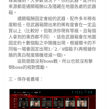
尋寶機制，大多數情況下，你的武器
、配件的
來源都是通關報酬以及隱藏在地圖各處的武器
箱
。
通關報酬固定會給的武器
、配件
多半稀有
度較低，但武器箱開出來的稀有度會在一定品
質以上（比較好，但取決你現有等級，且每個
人拿到的東西都不同），這些武器箱會在地圖
固定約十數個點之中隨機出現，根據關卡的不
同每一場會固定出現
／
／
4
個箱子
(
再根據你
1
2
臉的黑白程度隨機增減一個
)
。
這款遊戲沒有
戰，所以也就沒有擊
boss
倒
的相對獎勵。
boss
三
、
倖存者農場
：