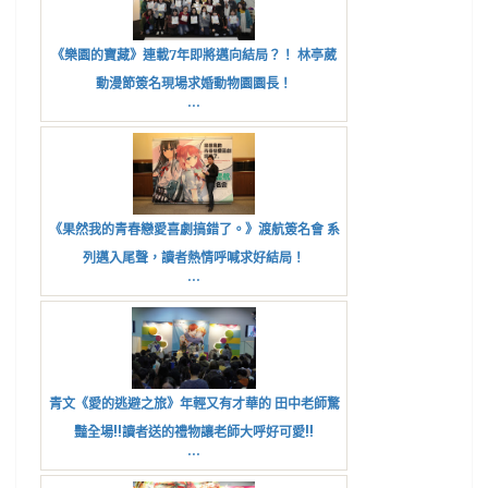
《樂園的寶藏》連載7年即將邁向結局？！ 林亭葳
動漫節簽名現場求婚動物園園長！
...
《果然我的青春戀愛喜劇搞錯了。》渡航簽名會 系
列邁入尾聲，讀者熱情呼喊求好結局！
...
青文《愛的逃避之旅》年輕又有才華的 田中老師驚
豔全場!!讀者送的禮物讓老師大呼好可愛!!
...