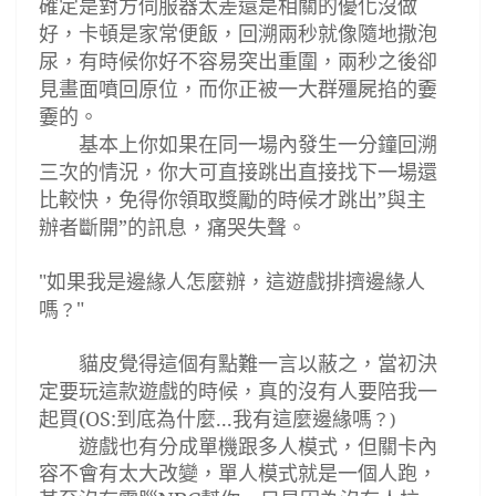
確定是對方伺服器太差還是相關的優化沒做
好，卡頓是家常便飯，回溯兩秒就像隨地撒泡
尿，有時候你好不容易突出重圍，兩秒之後卻
見畫面噴回原位，而你正被一大群殭屍掐的
嫑
嫑的。
基本上你如果在同一場內發生一分鐘
回溯
三次的情況，你大可直接跳出直接找下一場還
比較快，免得你領取獎勵的時候才跳出
”
與主
辦者斷開
”
的訊息，痛哭失聲。
"如果我是邊緣人怎麼辦，這遊戲排擠邊緣人
嗎
"
？
貓皮覺得這個有點難一言以蔽之，當初決
定要玩這款遊戲的時候，真的沒有人要陪我一
起買
(OS:到底為什麼...我有這麼邊緣嗎
？)
遊戲也有分成單機跟多人模式
，但關卡內
容不會有太大改變，單人模式就是一個人跑，