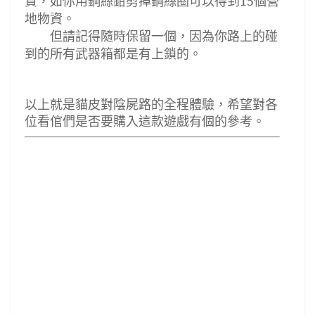
資，如你用鋼絲鉗剪掉鋼絲圈可以得到
15
個營
地物資。
但請記得隨時保留一個，因為你路上的碰
到的所有武器箱都是有上鎖的。
以上就是貓皮對陰屍路的全程體驗，希望對各
位看倌們是否要購入這款遊戲有個的參考。