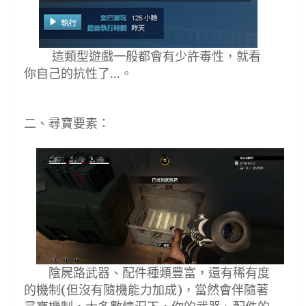
這類型遊戲一般都會有少許毒性，就看
你自己的抗性了...。
二
、
尋寶要素
：
陰屍路武器
、配件
種類豐富，還有稀有度
的機制
但沒有隨機能力加成
，當然會伴隨著
(
)