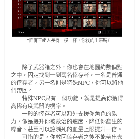
上面有三組人長得一模一樣，你找的出來嗎?
除了武器箱之外，你也會在地圖約數個點
之中，固定找到一到兩名倖存者，一名是普通
的倖存者，另一名則是特殊
，你可以將他
NPC
們帶回。
特殊
只有一個功能，就是提高你獲得
NPC
高稀有度武器的機率。
一般的倖存者可以額外支援你角色的能
力，像是提升你被救治的速度
、降低你產生的
噪音、甚至可以讓瀕死的血量上限提升一倍。
可惜的是，你救回倖存者之後不能帶出去