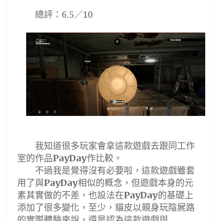
總評
：
6.5
／
10
我知道很多玩家會拿這款遊戲去跟同工作
室的作品
作比較。
PayDay
不過我是覺得沒有必要啦，這款遊戲雖套
用了與
相似的概念，但遊戲本身的元
PayDay
素其實做的不差，也設法在
的基礎上
PayDay
添加了很多變化，至少，貓皮以親身玩陰屍路
的實際體驗來說，還是認為這款遊戲與