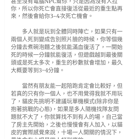
甚至沒有電腦NPC幫你，只是因為沒有人拉
你，所以你死亡會直接復活從最近的重生點再
來，然後會給你3~4次死亡機會。
多人就是玩到全體同時陣亡，如果只有一
兩個人死到變成告別照片臉的時候，你等個幾
分鐘去煮碗泡麵之後就能滿血復活了，一開始
死的時候一分鐘就能復活，但遊戲越到最後關
頭或是死太多次，重生的秒數就會增加，最久
大概要等到3~4分鐘。
當然有朋友能一起陪跑肯定會比較好，但
若真的只有你一個人，也不用覺得我就不用玩
了，貓皮先挑明不建議玩單機模式(除非你是
抱著挑戰的心態)，如果是多人隨機找隊友
問
題就不大了
，你就算找不到有人的場，自己當
了房主先開始，之後也慢慢會有人加入，以貓
皮的實際感覺來說，十場一人開關的情況下，