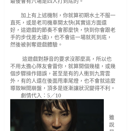
最後會有六場是四人打到底的。
加上有
上述機制，你就算初期水土不服一
直死，或是老司機車開太快(其實這方面還
好，這遊戲的節奏不會那麼快，快到你會跟老
手的步伐差太遠)，也不會這一場就死到底，
然後被剝奪遊戲體驗。
這遊戲對靜音的要求沒那麼高，所以也
不用太擔心隊友會雷你，就算開個幾槍，或幾
個步驟操作錯誤
，甚至是有的人衝到九霄雲
外，有的人還在後面甩車尾燈
，也不會就這麼
導致瞬間崩盤，頂多是逐漸讓狀況變得不利。
劇情代入
：
5
／
10
雖
說