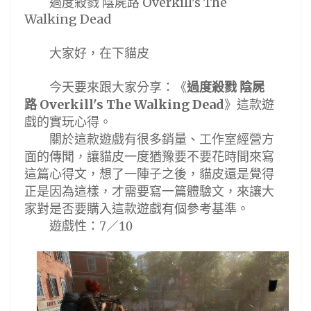
過度殺戮
陰屍路
Overkill's The
Walking Dead
大家好，在下貓皮
今天要來跟大家分享
：《
過度殺戮
陰屍
路
》
這款遊
Overkill's The Walking Dead
戲的實玩心得。
關於這款遊戲有很多銷量
、工作室經營
方
面的傳聞，讓貓皮一度猶豫要不要花時間來寫
這篇心得文，想了一陣子之後，貓皮還是覺得
正是因為這樣，才需要寫一篇體驗文，來讓大
家對是否要購入這款遊戲有個參考基準。
遊戲性
：
7
／
10