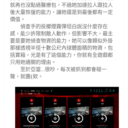
就再也沒點過醫療包，不過她加速拉人跟拉人
後大量恢復的能力，讓她還是到最後都有一定
價值。
偵查手的投擲煙霧彈坦白說沒什麼存在
感，能少許限制敵人動作，但影響不大，最主
要是要她偵查物資的能力，她可以像類似外掛
那樣透視半徑十數公尺內球體面積的物資，包
括寶箱，光是有了這個能力，你就有全遊戲都
只用她通關的理由。
至於亞當
很吵，每次被抓到都會碰一
…
聲，就醬
欸。
(