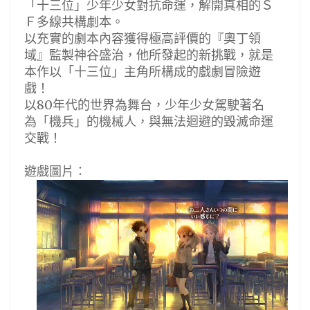
「十三位」少年少女對抗命運，解開真相的Ｓ
Ｆ多線共構劇本。
以充實的劇本內容獲得極高評價的『奧丁領
域』監製神谷盛治，他所發起的新挑戰，就是
本作以「十三位」主角所構成的戲劇冒險遊
戲！
以80年代的世界為舞台，少年少女駕駛著名
為「機兵」的機械人，與無法迴避的毀滅命運
交戰！
遊戲圖片：