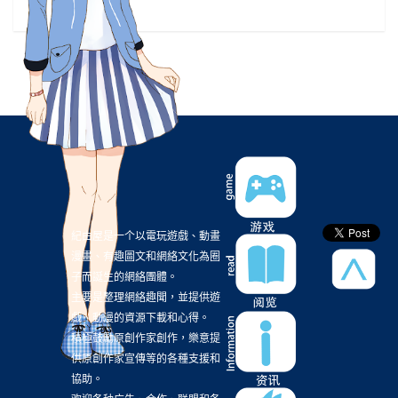
梶裕貴
(3)
正確的卡多
(3)
正義聯盟
(3)
清水茜
(3)
漫博17
(3)
漫畫感想
(3)
灌籃高手
(3)
玩具
(3)
畫冊
(3)
神奇寶貝
(3)
科幻
(3)
稲葉探偵事件ファイル
(3)
粉粉快閃主題餐廳
(3)
繪本
(3)
聲優
(3)
航海王
(3)
華納兄弟
(3)
蘭斯系列
(3)
虛擬Youtuber
(3)
視覺小說
(3)
觀影心得
(3)
設定集
(3)
試玩
(3)
請問您今天要來點兔子嗎？
(3)
紀由屋是一个以電玩遊戲、動畫
資源
(3)
路人超能100
(3)
這個美
(3)
漫畫、有趣圖文和網絡文化為圈
子而誕生的網絡團體。
這個美術社大有問題
(3)
遊戲評測
(3)
主要是整理網絡趣聞，並提供遊
采昌國際多媒體
(3)
釘宮
(3)
雷姆
(3)
戲、動漫的資源下載和心得。
積極鼓勵原創作家創作，樂意提
電視劇
(3)
霹靂兵烽決
(3)
音樂節奏遊戲
(3)
供原創作家宣傳等的各種支援和
馬里奧
(3)
高尾奏音
(3)
黑色水母
(3)
協助。