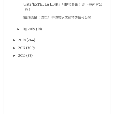
『Fate/EXTELLA LINK』阿提拉參戰！ 新下載內容公
名偵探柯南
(6)
尼爾：機械紀元
(6)
狂賭之淵
(6)
佈！
纪由屋
(6)
臉書
(6)
舞台劇
(6)
《戰慄深隧：流亡》 香港獨家店頭特典情報公開
超低觸及風波
(6)
遊戲實況
(6)
遊戲資源
(6)
1月 2019
(18)
►
鋼彈
(6)
電子書
(6)
2019漫博
(5)
2018
(244)
►
Dengeki PlayStation
(5)
Figure
(5)
2017
(309)
►
Good smile Company
(5)
NieR Automata
(5)
2016
(88)
►
PlayStation4
(5)
Violet Evergarden
(5)
XBOX
(5)
pixiv畫展
(5)
動作片
(5)
哥布林殺手
(5)
文字冒險遊戲
(5)
東京喰種
(5)
漫博19
(5)
牙鬥獸娘
(5)
試片心得
(5)
電子新聞
(5)
韓國電影
(5)
18春番
(4)
Anne
(4)
Happy Sugar Life
(4)
Netflix
(4)
Nintendo
(4)
RPGMaker
(4)
TRIGGER
(4)