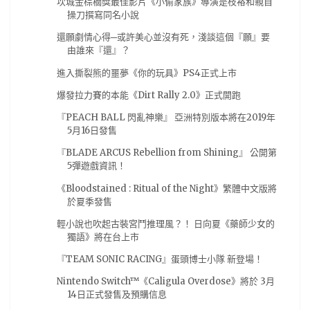
坎城金棕櫚獎最佳影片《小偷家族》導演是枝裕和親自
ダーリン・イン・ザ・フランキス
(13)
初音
(13)
操刀撰寫同名小說
新台灣都市傳說計畫
(13)
青木英
(13)
還願劇情心得─或許美心並沒有死，淺談這個『願』要
由誰來『還』？
Chaos;Child
(12)
电击PS
(12)
紀由屋
(12)
進入撕裂熊的噩夢《你的玩具》PS4正式上市
試玩心得
(12)
電擊PS
(12)
馬來西亞
(12)
爆發拉力賽的本能《Dirt Rally 2.0》正式開跑
BL
(11)
GSE
(11)
PS VR
(11)
刀劍神域
(11)
『PEACH BALL 閃亂神樂』 亞洲特別版本將在2019年
動作遊戲
(11)
從零開始的異世界
(11)
手游
(11)
5月16日發售
推薦動畫
(11)
杂志图
(11)
水月一文
(11)
『BLADE ARCUS Rebellion from Shining』 公開第
5彈遊戲資訊！
混沌之子
(11)
07夏番
(10)
steam
(10)
《Bloodstained : Ritual of the Night》繁體中文版將
新番
(10)
柯南
(10)
演唱會
(10)
漫博18
(10)
於夏季發售
翻譯
(10)
臺北動漫節
(10)
轉載
(10)
輕小說也吹起古裝宮鬥推理風？！ 日向夏《藥師少女的
獨語》將在台上市
AVG遊戲
(9)
BOOK☆WALKER
(9)
『TEAM SONIC RACING』蛋頭博士小隊 新登場！
comic fiesta
(9)
tgbus
(9)
尼爾 自動人形
(9)
Nintendo Switch™《Caligula Overdose》將於 3月
搖曳露營
(9)
獨立團隊
(9)
紫羅蘭永恆花園
(9)
14日正式發售及預購信息