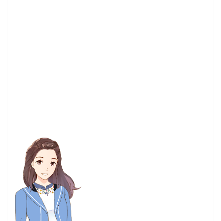
Rewrite
(3)
Storia
(3)
TEAM SONIC RACING
(3)
UTAU
(3)
Xbox 360
(3)
coser
(3)
ed
(3)
ubisoft
(3)
世雅
(3)
中影股份有限公司
(3)
京都動畫
(3)
任地獄
(3)
企鵝公路
(3)
假面騎士
(3)
偶像大師灰姑娘女孩
(3)
兽娘动物园
(3)
冬蟹
(3)
台南
(3)
喪屍
(3)
大賞
(3)
好微笑
(3)
少女☆歌劇
(3)
少女歌劇
(3)
岡本信彥
(3)
工藤晴香
(3)
恐怖電影
(3)
惡靈古堡
(3)
愛的逃避之旅
(3)
懸疑片
(3)
戀愛喜劇
(3)
我家有個魚乾妹
(3)
我家的女僕有夠煩
(3)
戰略遊戲
(3)
手辦
(3)
推理
(3)
暗殺教室
(3)
書籍 預定出書表
(3)
書評
(3)
東離劍遊記
(3)
松岡禎丞
(3)