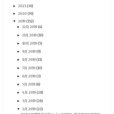
Famitsu
(27)
動畫電影
(27)
18冬番
(26)
2021
(36)
►
Switch
(26)
法米通
(26)
週刊ファミ通
(26)
2020
(91)
►
2019
(152)
預定出書表
(26)
3DS
(25)
Vocaloid
(25)
▼
12月 2019
(4)
►
尼未亞
(24)
車庫娛樂
(23)
開箱文
(23)
11月 2019
(10)
►
採訪
(22)
RY
(21)
活動報導
(21)
Android
(20)
10月 2019
(5)
►
iOS
(20)
5pb
(19)
PS3
(19)
攻略
(19)
9月 2019
(9)
►
劇情心得
(18)
動漫節
(18)
漫博
(18)
8月 2019
(11)
►
漫畫博覽會
(18)
遊記
(18)
雜誌圖
(18)
7月 2019
(10)
►
動畫評論
(17)
簽名會
(17)
Re:CREATORS
(16)
6月 2019
(3)
►
BanG Dream! 少女樂團派對
(15)
奏音
(15)
5月 2019
(6)
►
BanG Dream! Girl's Band Party
(14)
台灣角川
(14)
4月 2019
(28)
►
模型
(14)
Darling in the FRANXX
(13)
3月 2019
(26)
►
New Taiwan Creepypasta
(13)
2月 2019
(22)
▼