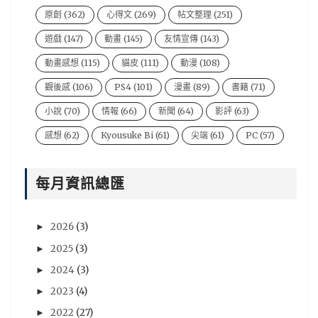
原創
(362)
心得文
(269)
帖文整理
(251)
遊戲
(147)
動畫
(145)
友情宣傳
(143)
動畫感想
(115)
貓皮
(111)
動漫
(108)
觀後感
(106)
PS4
(101)
漫畫
(89)
書籍
(71)
小說
(70)
情報
(66)
新聞
(64)
影評
(63)
感想
(62)
Kyousuke Bi
(61)
尖端
(61)
PC
(57)
電影
(54)
風音
(47)
台灣
(44)
說書人
(44)
每月資訊總匯
video
(43)
悠太
(43)
遊戲新聞
(43)
Xbox One
(42)
BryBry
(41)
动漫
(40)
2026
(3)
►
星期一音樂廳系列
(39)
NIntendo Switch
(36)
2025
(3)
►
PSV
(36)
評論
(36)
劇場版
(35)
心得
(35)
2024
(3)
►
評價
(33)
賢人
(32)
遊戲資訊
(32)
青文
(32)
2023
(4)
►
木棉花
(30)
分析
(29)
sega
(28)
2022
(27)
►