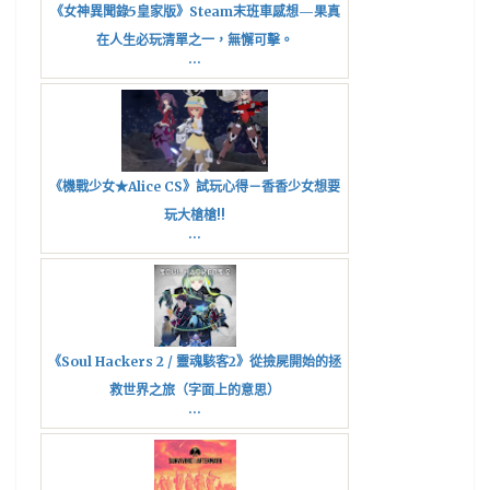
《女神異聞錄5皇家版》Steam末班車感想—果真
在人生必玩清單之一，無懈可擊。
...
《機戰少女★Alice CS》試玩心得－香香少女想要
玩大槍槍!!
...
《Soul Hackers 2 / 靈魂駭客2》從撿屍開始的拯
救世界之旅（字面上的意思）
...