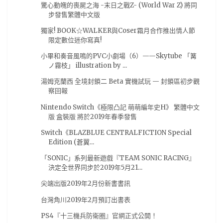
網絡
(9)
芳文社
(9)
輕小說
(9)
鬼滅之刃
(9)
驚心動魄的喪屍之海 -末日之戰Z- (World War Z) 將同
步發售繁體中文版
Occultic;Nine
(8)
Roselia
(8)
live
(8)
獨家! BOOK☆WALKER與Coser霜月合作推出情人節
少女終末旅行
(8)
愛在雨過天晴時
(8)
日本電影
(8)
限定數位迷你寫真!
活動
(8)
电玩巴士
(8)
精靈寶可夢
(8)
小畢和奏音風鳴的PVC小劇場（6）——Skytube 「篝
ノ霧枝」 illustration by ...
翻轉動漫祭
(8)
角川
(8)
魔物獵人 世界
(8)
湯姆克蘭西 全境封鎖二 Beta 實機試玩 — 封鎖區初步觀
E3
(7)
E32017
(7)
Monster Hunter World
(7)
察回報
kikyuSHouse
(7)
miku
(7)
一月番
(7)
Nintendo Switch《極限凸記 萌萌編年史H》 繁體中文
版 盒裝版 將於2019年春季發售
來自深淵
(7)
匯總
(7)
大馬
(7)
工作細胞
(7)
Switch《BLAZBLUE CENTRALFICTION Special
日本
(7)
水瀨祈
(7)
漫畫展
(7)
阿植
(7)
Edition (蒼翼...
魔物獵人
(7)
黏土人
(7)
17秋番
(6)
CF2019
(6)
「SONIC」系列最新遊戲『TEAM SONIC RACING』
決定全世界同步於2019年5月21...
Degenki PlayStation
(6)
Nmia.Gaming
(6)
尖端出版2019年2月份新書書訊
PlayStation 4
(6)
Pokemon
(6)
Scans
(6)
台灣角川2019年2月預訂出書表
facebook
(6)
fate
(6)
亞洲遊戲娛樂公司
(6)
PS4『十三機兵防衛圈』官網正式公開！
京阿尼
(6)
任天堂
(6)
公告
(6)
可樂電影
(6)