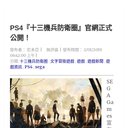
PS4『十三機兵防衛圈』官網正式
公開！
發布者：
尼未亞
無評論
發布時間：
2/01/2019
06:42:00 上午
分類:
十三機兵防衛圈
,
文字冒險遊戲
,
遊戲
,
遊戲新聞
,
遊
戲資訊
,
PS4
,
sega
SE
G
A
Ga
m
es
宣