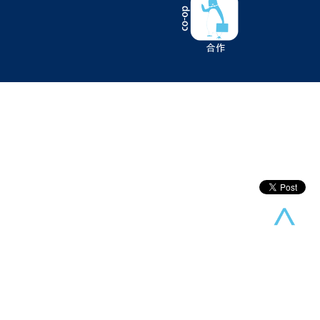
Daedalus The Awakening of Golden Jazz
(2)
Detective Conan Zero The Enforcer
(2)
Diner
(2)
EA
(2)
EN
(2)
FANFANSCAFE
(2)
GOD OF WAR
(2)
GP+
(2)
GUMI
(2)
Garageplay+
(2)
Gawr Gura
(2)
Gemdrops
(2)
Gundam NT
(2)
I am Groot
(2)
Inc
(2)
Judgment
(2)
KOJIMA Production
(2)
Kemono Friends
(2)
Kizuna AI
(2)
LiSA
(2)
LoveLiveSunshine
(2)
MI8k
(2)
Mori Calliope
(2)
NIXON SIOW
(2)
Nendoroid
(2)
Neversong
(2)
New Game
(2)
Ninomae Ina'nis
(2)
OPUS地球計畫
(2)
Op夜明至的無色之日
(2)
PA.works
(2)