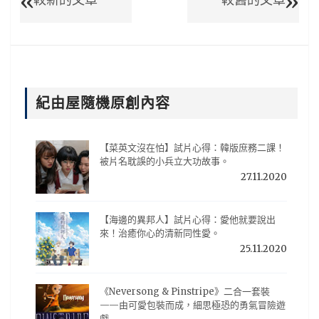
紀由屋隨機原創內容
【菜英文沒在怕】試片心得：韓版庶務二課！
被片名耽誤的小兵立大功故事。
27.11.2020
【海邊的異邦人】試片心得：愛他就要說出
來！治癒你心的清新同性愛。
25.11.2020
《Neversong & Pinstripe》二合一套裝
——由可愛包裝而成，細思極恐的勇氣冒險遊
戲