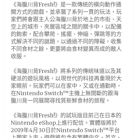
《海腹川背Fresh!》是一款傳統的橫向動作通
關方式的遊戲，並承襲了系列一貫的玩法，玩
家們將會跟主人公海腹川背於地上的市街、天
空上的城市、夾層區域之間的關卡中，以配備
的鉤索，配合攀爬、搖擺、伸縮、彈跳等的方
式解決不同的謎題，以通過不同的障礙，收集
不同食材之餘，更要將由食材變異而成的敵人
收服。
《海腹川背Fresh!》將系列的傳統味道以及其
硬派的遊玩風格，以現世代的科技再重現於大
家眼前。玩家們可以在家中，又或在通勤時，
在Nintendo Switch™主機上無間斷的跟海
腹川背一同展開尋找質新鮮食材的旅程。
《海腹川背Fresh!》的試玩版目前己在日本的
Nintendo eShop上進行配信。實體版將於
2019年4月30日於Nintendo Switch™平台
上獨家上市，遊戲將包含有繁體中文、英文、