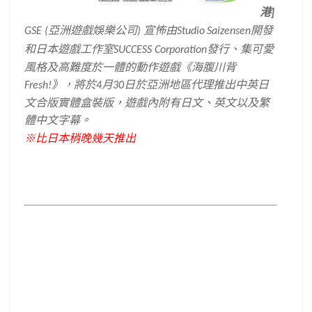
港
]
亞
洲
遊戲娛樂公司
宣怖
由
開發
GSE (
)
Studio
Saizensen
和
日本遊戲工作室
發行
、
集可愛
SUCCESS Corporation
風格及高難度於一體的動作遊戲
《
海腹川背
》，
將於
月
日於亞洲地區代理推出
中英日
Fresh!
4
30
文合版實體盒裝版
，
遊戲內附有日文
、
英文以及繁
體中文字幕
。
※比日本稍晚幾天推出