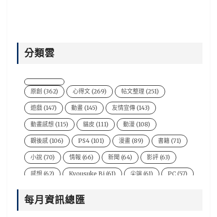
分類雲
原創
(362)
心得文
(269)
帖文整理
(251)
遊戲
(147)
動畫
(145)
友情宣傳
(143)
動畫感想
(115)
貓皮
(111)
動漫
(108)
觀後感
(106)
PS4
(101)
漫畫
(89)
書籍
(71)
小說
(70)
情報
(66)
新聞
(64)
影評
(63)
感想
(62)
Kyousuke Bi
(61)
尖端
(61)
PC
(57)
電影
(54)
風音
(47)
台灣
(44)
說書人
(44)
每月資訊總匯
video
(43)
悠太
(43)
遊戲新聞
(43)