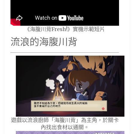
《海腹川背Fresh!》實機示範短片
流浪的海腹川背
遊戲以流浪廚師「海腹川背」為主角，於關卡
內找出食材以通關。