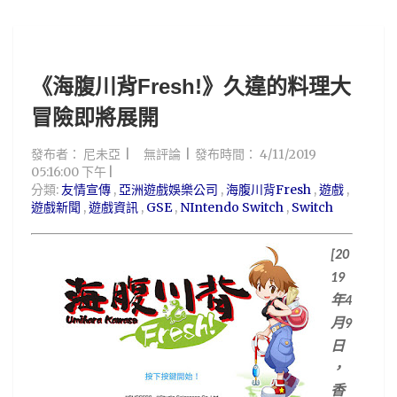
《海腹川背Fresh!》久違的料理大
冒險即將展開
發布者：
尼未亞
無評論
發布時間：
4/11/2019
05:16:00 下午
分類:
友情宣傳
,
亞洲遊戲娛樂公司
,
海腹川背Fresh
,
遊戲
,
遊戲新聞
,
遊戲資訊
,
GSE
,
NIntendo Switch
,
Switch
[20
19
年
4
月
9
日
，
香