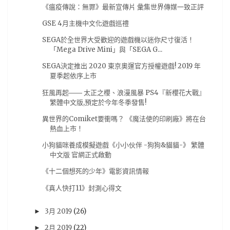
《瘟疫傳說：無罪》最新宣傳片 彙集世界傳媒一致正評
魔物獵人
(7)
黏土人
(7)
17秋番
(6)
CF2019
(6)
GSE 4月主機中文化遊戲巡禮
Degenki PlayStation
(6)
Nmia.Gaming
(6)
SEGA於全世界大受歡迎的遊戲機以迷你尺寸復活！
「Mega Drive Mini」與「SEGA G...
PlayStation 4
(6)
Pokemon
(6)
Scans
(6)
SEGA決定推出 2020 東京奧運官方授權遊戲! 2019 年
facebook
(6)
fate
(6)
亞洲遊戲娛樂公司
(6)
夏季起依序上市
京阿尼
(6)
任天堂
(6)
公告
(6)
可樂電影
(6)
狂風再起―― 太正之櫻、浪漫風暴 PS4『新櫻花大戰』
名偵探柯南
繁體中文版,預定於今年冬季發售!
(6)
尼爾：機械紀元
(6)
狂賭之淵
(6)
異世界的Comiket要衝嗎？ 《魔法使的印刷廠》將在台
纪由屋
(6)
臉書
(6)
舞台劇
(6)
熱血上市！
超低觸及風波
(6)
遊戲實況
(6)
遊戲資源
(6)
小狗貓咪養成模擬遊戲《小小伙伴 -狗狗&貓貓-》 繁體
鋼彈
(6)
電子書
(6)
2019漫博
(5)
中文版 官網正式啟動
《十二個想死的少年》電影資訊情報
Dengeki PlayStation
(5)
Figure
(5)
《真人快打11》封測心得文
Good smile Company
(5)
NieR Automata
(5)
PlayStation4
(5)
Violet Evergarden
(5)
3月 2019
(26)
►
XBOX
(5)
pixiv畫展
(5)
動作片
(5)
2月 2019
(22)
►