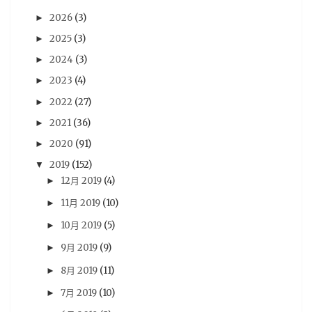
Xbox One
(42)
BryBry
(41)
动漫
(40)
2026
(3)
►
星期一音樂廳系列
(39)
NIntendo Switch
(36)
2025
(3)
►
PSV
(36)
評論
(36)
劇場版
(35)
心得
(35)
2024
(3)
►
評價
(33)
賢人
(32)
遊戲資訊
(32)
青文
(32)
2023
(4)
►
2022
(27)
►
木棉花
(30)
分析
(29)
sega
(28)
2021
(36)
►
Famitsu
(27)
動畫電影
(27)
18冬番
(26)
2020
(91)
►
Switch
(26)
法米通
(26)
週刊ファミ通
(26)
2019
(152)
▼
預定出書表
(26)
3DS
(25)
Vocaloid
(25)
12月 2019
(4)
►
尼未亞
(24)
車庫娛樂
(23)
開箱文
(23)
11月 2019
(10)
►
採訪
(22)
RY
(21)
活動報導
(21)
Android
(20)
10月 2019
(5)
►
iOS
(20)
5pb
(19)
PS3
(19)
攻略
(19)
9月 2019
(9)
►
劇情心得
(18)
動漫節
(18)
漫博
(18)
8月 2019
(11)
►
7月 2019
(10)
漫畫博覽會
(18)
遊記
(18)
雜誌圖
(18)
►