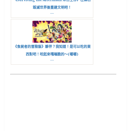
毀滅世界後重建文明吧！
...
《食屍者的冒險飯》夥伴？我知道！是可以吃的東
西對吧！咬起來嘎嘣脆的～(嚼嚼)
...