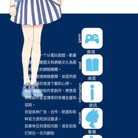
資源
(3)
路人超能100
(3)
這個美
(3)
這個美術社大有問題
(3)
遊戲評測
(3)
采昌國際多媒體
(3)
釘宮
(3)
雷姆
(3)
電視劇
(3)
霹靂兵烽決
(3)
音樂節奏遊戲
(3)
馬里奧
(3)
高尾奏音
(3)
黑色水母
(3)
1/6 兵人
(2)
10秋番
(2)
18夏番
(2)
19夏番
(2)
紀由屋是一个以電玩遊戲、動畫
漫畫、有趣圖文和網絡文化為圈
19秋番
(2)
A light in the dark
(2)
A-1 Picture
(2)
子而誕生的網絡團體。
ALTER
(2)
ARC SYSTEM WORKS
(2)
ARuFa
(2)
主要是整理網絡趣聞，並提供遊
戲、動漫的資源下載和心得。
Ai醬
(2)
Anthem
(2)
Arcade
(2)
BL漫畫
(2)
積極鼓勵原創作家創作，樂意提
BNA
(2)
CANIS
(2)
CF2018
(2)
供原創作家宣傳等的各種支援和
協助。
CaptainSparklez
(2)
CloverWorks
(2)
欢迎各种广告、合作、联盟和各
CreSpirit
(2)
CryStar
(2)
Cyberpunk2077
(2)
种官方游戏测试邀请。
如果有任何侵权问题，请告知我
Cygames
(2)
DEATH STANDING
(2)
们将在一天内删除
DINER：殺手餐廳
(2)
DLC
(2)