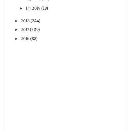
哥布林殺手
(5)
文字冒險遊戲
(5)
東京喰種
(5)
1月 2019
(18)
►
漫博19
(5)
牙鬥獸娘
(5)
試片心得
(5)
2018
(244)
►
電子新聞
(5)
韓國電影
(5)
18春番
(4)
2017
(309)
►
Anne
(4)
Happy Sugar Life
(4)
Netflix
(4)
2016
(88)
►
Nintendo
(4)
RPGMaker
(4)
TRIGGER
(4)
Vtuber
(4)
你的名字
(4)
公開信
(4)
初音ミク
(4)
動物朋友
(4)
募資
(4)
夏目友人帳
(4)
夜光
(4)
天馬行空
(4)
手遊
(4)
新海誠
(4)
星際大戰
(4)
模玩
(4)
比賽
(4)
為美好的世界獻上祝福
(4)
电子版
(4)
电玩
(4)
相對世界，明日終結
(4)
茅野愛衣
(4)
蘿莉
(4)
蠟筆小新
(4)
街機
(4)
西洋電影
(4)
試片
(4)
讀後感
(4)
采昌國際
(4)
電子版
(4)