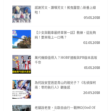
感謝芳文、讚嘆芳文！搖曳露營△新番上線
啦！
05.01.2018
【少女與戰車最終章第一話】教練，這批夠
純！要來吸上一口嗎？
02.01.2018
萬代機娘值得入？HGBF通販與PB版本高坂
千奈
01.01.2018
為何說安室透是青山的親兒子？《名偵探柯
南：零的執行人》觀後感
20.05.2018
老貓說老奎，北歐自由行—戰神Ω(God Of