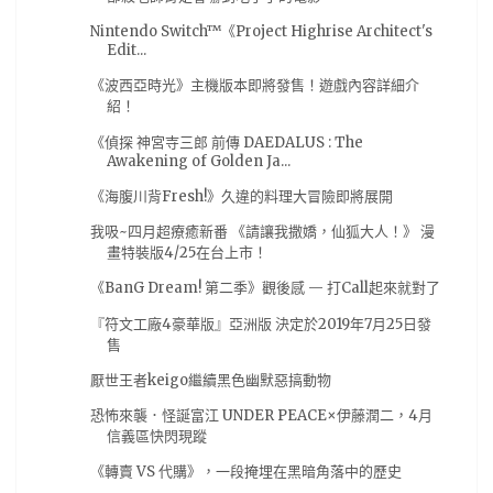
新番
(10)
柯南
(10)
演唱會
(10)
漫博18
(10)
Nintendo Switch™《Project Highrise Architect's
翻譯
(10)
臺北動漫節
(10)
轉載
(10)
Edit...
AVG遊戲
(9)
BOOK☆WALKER
(9)
《波西亞時光》主機版本即將發售！遊戲內容詳細介
紹！
comic fiesta
(9)
tgbus
(9)
尼爾 自動人形
(9)
《偵探 神宮寺三郎 前傳 DAEDALUS : The
搖曳露營
(9)
獨立團隊
(9)
紫羅蘭永恆花園
(9)
Awakening of Golden Ja...
網絡
(9)
芳文社
(9)
輕小說
(9)
鬼滅之刃
(9)
《海腹川背Fresh!》久違的料理大冒險即將展開
Occultic;Nine
(8)
Roselia
(8)
live
(8)
我吸~四月超療癒新番 《請讓我撒嬌，仙狐大人！》 漫
畫特裝版4/25在台上市！
少女終末旅行
(8)
愛在雨過天晴時
(8)
日本電影
(8)
《BanG Dream! 第二季》觀後感 — 打Call起來就對了
活動
(8)
电玩巴士
(8)
精靈寶可夢
(8)
『符文工廠4豪華版』亞洲版 決定於2019年7月25日發
翻轉動漫祭
(8)
角川
(8)
魔物獵人 世界
(8)
售
E3
(7)
E32017
(7)
Monster Hunter World
(7)
厭世王者keigo繼續黑色幽默惡搞動物
kikyuSHouse
(7)
miku
(7)
一月番
(7)
恐怖來襲．怪誕富江 UNDER PEACE×伊藤潤二，4月
信義區快閃現蹤
來自深淵
(7)
匯總
(7)
大馬
(7)
工作細胞
(7)
《轉賣 VS 代購》，一段掩埋在黑暗角落中的歷史
日本
(7)
水瀨祈
(7)
漫畫展
(7)
阿植
(7)