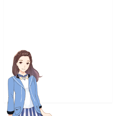
恐怖電影
(3)
惡靈古堡
(3)
愛的逃避之旅
(3)
懸疑片
(3)
戀愛喜劇
(3)
我家有個魚乾妹
(3)
我家的女僕有夠煩
(3)
戰略遊戲
(3)
手辦
(3)
推理
(3)
暗殺教室
(3)
書籍 預定出書表
(3)
書評
(3)
東離劍遊記
(3)
松岡禎丞
(3)
梶裕貴
(3)
正確的卡多
(3)
正義聯盟
(3)
清水茜
(3)
漫博17
(3)
漫畫感想
(3)
灌籃高手
(3)
玩具
(3)
畫冊
(3)
神奇寶貝
(3)
科幻
(3)
稲葉探偵事件ファイル
(3)
粉粉快閃主題餐廳
(3)
繪本
(3)
聲優
(3)
航海王
(3)
華納兄弟
(3)
蘭斯系列
(3)
虛擬Youtuber
(3)
視覺小說
(3)
觀影心得
(3)
設定集
(3)
試玩
(3)
請問您今天要來點兔子嗎？
(3)