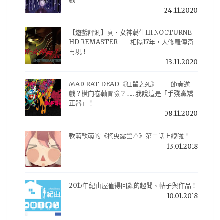
24.11.2020
【遊戲評測】真・女神轉生III NOCTURNE
HD REMASTER——相隔17年，人修羅傳奇
再現！
13.11.2020
MAD RAT DEAD《狂鼠之死》——節奏遊
戲？橫向卷軸冒險？……我說這是「手殘黨矯
正器」！
08.11.2020
軟萌軟萌的《搖曳露營△》第二話上線啦！
13.01.2018
2017年紀由屋值得回顧的趣聞、帖子與作品！
10.01.2018