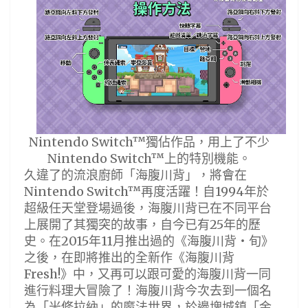
Nintendo Switch™獨佔作品，用上了不少
Nintendo Switch™上的特別機能。
久違了的流浪廚師「海腹川背」，將會在
Nintendo Switch™再度活躍！自1994年於
超級任天堂登場過後，海腹川背已在不同平台
上展開了其獨突的故事，自今已有25年的歷
史。在2015年11月推出過的《海腹川背‧旬》
之後，在即將推出的全新作《海腹川背
Fresh!》中，又再可以跟可愛的海腹川背一同
進行料理大冒險了！海腹川背今次去到一個名
為「米修拉納」的魔法世界，於邊塊城鎮「金