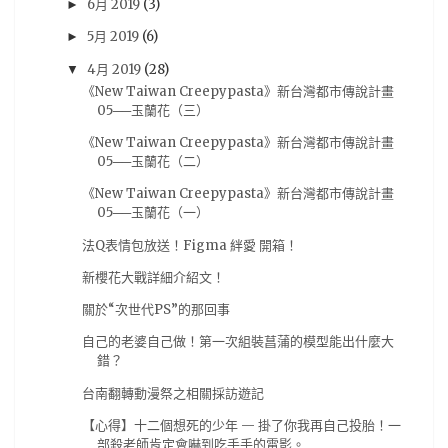
6月 2019
(3)
►
動畫評論
(17)
簽名會
(17)
Re:CREATORS
(16)
5月 2019
(6)
►
BanG Dream! 少女樂團派對
(15)
奏音
(15)
4月 2019
(28)
▼
BanG Dream! Girl's Band Party
(14)
台灣角川
(14)
《New Taiwan Creepypasta》新台灣都市傳說計畫
模型
(14)
Darling in the FRANXX
(13)
05──玉蘭花（三）
《New Taiwan Creepypasta》新台灣都市傳說計畫
New Taiwan Creepypasta
(13)
05──玉蘭花（二）
ダーリン・イン・ザ・フランキス
(13)
初音
(13)
《New Taiwan Creepypasta》新台灣都市傳說計畫
新台灣都市傳說計畫
(13)
青木英
(13)
05──玉蘭花（一）
Chaos;Child
法Q表情包放送！Figma 絆愛 開箱！
(12)
电击PS
(12)
紀由屋
(12)
新櫻花大戰詳細介紹文！
試玩心得
(12)
電擊PS
(12)
馬來西亞
(12)
關於“次世代PS”的那回事
BL
(11)
GSE
(11)
PS VR
(11)
刀劍神域
(11)
自己的老婆自己做！第一次組裝菖蒲的模型能出什麼大
動作遊戲
(11)
從零開始的異世界
(11)
手游
(11)
錯？
推薦動畫
(11)
杂志图
(11)
水月一文
(11)
台南翻轉動漫祭之相關採訪遊記
混沌之子
(11)
07夏番
(10)
steam
(10)
【心得】十二個想死的少年 — 掛了你我再自己投胎！一
部殺老師肯定會嚇到吃手手的電影。