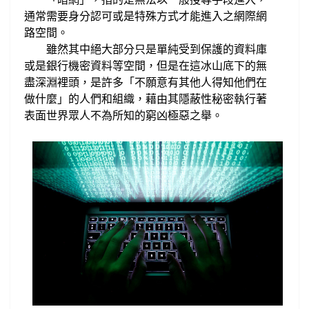
，
通常
需要身分認可或是特殊
方式才能進入之網際網
路空間。
雖然其中絕大部分只是單純
受到保護的資料庫
或是銀行機密資料
等空間，但是在這冰山底下的無
盡深淵裡頭，是
許多「不願意有其他人得知他們在
做什麼」的人們和組織，藉由其隱蔽性
秘密執行著
表面世界眾人不為所知的
窮凶極惡之舉。