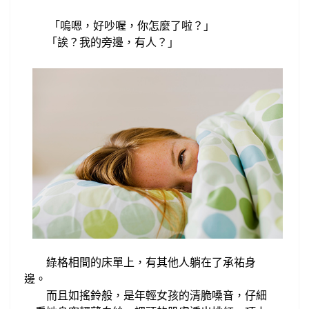
嗚嗯，好吵喔，
你怎麼了啦？
「
」
「誒？我的旁邊，有人？」
綠格相間的床單上，有其他人躺在了承祐身
邊。
而且
如搖鈴般，是年輕女孩
的清脆嗓音，仔細