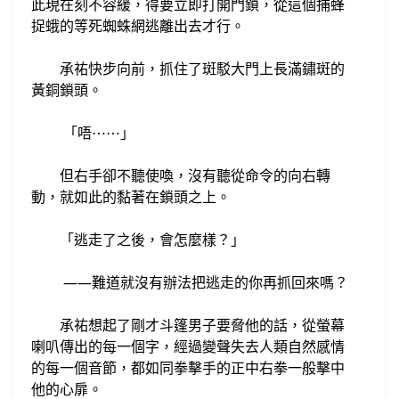
此現在刻不容緩，
得要立即打開門鎖，
從
這個
捕蜂
捉蛾的等死蜘蛛網
逃離出去才行。
承祐
快步向前，抓住了斑駁大門上長滿鏽斑的
黃銅
鎖頭。
唔
⋯
⋯
「
」
但
右手卻不聽使喚，沒有
聽從命令的向右轉
動，
就如此的黏著在
鎖頭之上。
「逃走了之後，
會怎麼樣
？
」
——難道就沒有辦法把逃走的你再抓回來嗎？
承祐想起了
剛才斗篷男子要脅他的話，
從
螢幕
喇叭傳出的每一個字，經過變聲
失去人類自然感情
的每一個音節，都如同拳擊手的正中右拳一般
擊中
他的心扉。