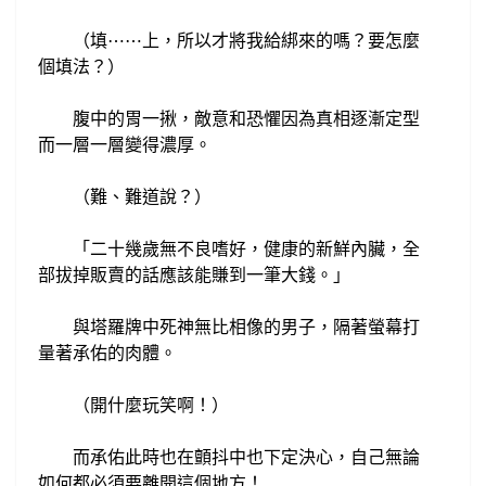
（填
上
，所以才將我給綁來的嗎？
要怎麼
⋯
⋯
個填法？
）
腹中的胃一揪，
敵意和恐懼因為真相逐漸定型
而
一層一層變得濃厚。
（難、難道說？）
二十幾歲無不良嗜好，
健康的新鮮內臟，全
「
部拔掉販賣的話應該能賺到一筆大錢。
」
與塔羅牌中死神無比相像的
男子，隔著螢幕打
量著承佑的肉體。
（開什麼玩笑啊！）
而承佑此時也在顫抖中也下定決心，自己無論
如何都必須要離開這個地方！