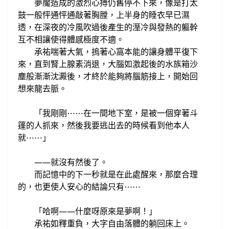
夢魘造成的
激烈心搏仍舊停不下來，像是打太
鼓一般
怦通怦通敲著胸膛，
上半身的睡衣早已濕
透，
在
深夜的冷風吹過
後產生的溼冷與
發熱的軀幹
互不相讓使得體感極度不適
。
承祐
喘著大氣，
摀著心窩本能的讓身體
平復下
來，直到
腎上腺素消退，大腦如激起後的水族
箱沙
塵般漸漸沈澱後，才終於能夠
將腦筋接上，開始回
想來龍去脈。
我剛剛
在一間地下室，是被一個
穿著斗
⋯
⋯
「
篷的人抓來，然後我要逃出去的時候看到他本人
就
⋯
⋯
」
——就沒有然後了。
而
記憶中的下一秒就是在此處醒來，那麼合理
的，也更使人安心的結論只有
⋯
⋯
「哈啊——
什麼呀原來是夢啊！
」
承祐如釋重負，
大字自由落體的躺回床上。