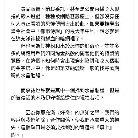
毒品販賣、暗殺委託、甚至是
公開直播令人髮
指的殺人遊戲，種種被網路
甚囂塵上，但卻沒有任
何人真正看過的
恐怖傳聞
皆出於此
，如果要推舉出
當今社會
中
「都市傳說」的最大集中地，想必就是
在這充滿神秘和鮮血的暗網裡
了。
但
也因為
其
神秘和出於恐怖的好奇心，許許多
多的
網路用戶們如同淘金熱般的開著他們的
特製瀏
覽器，在這個
不知何時會出現
穿刺
陷阱和
吃人猛獸
的
金字塔之中，像是印第安納瓊斯
一般的找尋著期
盼的水晶骷髏。
而承祐也許就是其中一個找到水晶骷髏，但是
卻被
復活的
木乃伊守衛
給逮
住的犧牲者
吧？
「因為你那充滿『好奇』的無知之舉，我們
的
客戶與我們解除了合作關係，
使我們承蒙重大的損
失，這個缺口是必須要
找到別的管道來『填上』
的。
」