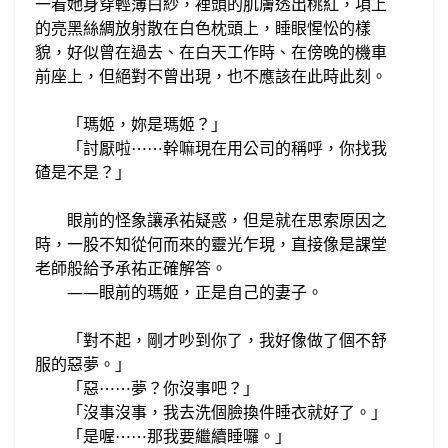
一看她身穿
輕薄白紗，裡頭的肌膚透
出
桃
紅，
項上
的亮黑絲綢放射
散在白色枕頭上，睡眼惺忪的樣
貌，好似
曾在過去、在白天工作
時、在傍晚的機車
前座上，但絕對不曾出現，也不應該在此時此刻。
「瑪姬，妳是瑪姬？」
「討厭啦
幹嘛現在用公司的稱呼，你找我
⋯
⋯
碴是不是？
」
眼前的怪象讓承祐疑惑，但是
就在思索原因之
時，
一股不知從何而來的靈光乍現，直接
像是課堂
老師般給予承祐正確解答。
——眼前的瑪姬，正是自己的妻子。
「對不起，
剛才
吵到你了，
我好像做了個不舒
服的惡夢。
」
「惡
夢
？你沒事吧？
⋯
⋯
」
「沒事沒事，我去
洗個臉換件睡衣就好了。
」
「是喔
那我要繼續睡囉。」
⋯
⋯