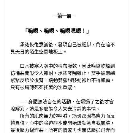
－第一層－
「嗚嗯、嗚嗯、嗚嗯嗯嗯！」
承祐
恢復意識後，發現自己被綑綁
，倒
在暗不
見天日的陌生空間地板上。
口水被塞入嘴中的棉布
吸乾，因此喉嚨乾燥到
彷彿
裂開般
令人難耐，
承祐
哮喘
難止
，雙手
被麻繩
緊緊反綁於後背，
踹動雙腳想移動卻
也不得如願，
只有被鐵磚死死
托
著的沈重感。
身體無法自在的活動，在遭遇了之後才會
——
暸解到
，這
是多麼
能
令人
失去冷靜的事情
。
所有的肌肉
無力的吶喊，
筋骨都因為應力
而
反
轉
異位，
心中的強迫症本能開始煽動
著自我
崩潰
，
最後壓力鍋炸裂，所有的情感
再也無法壓抑飛奔而