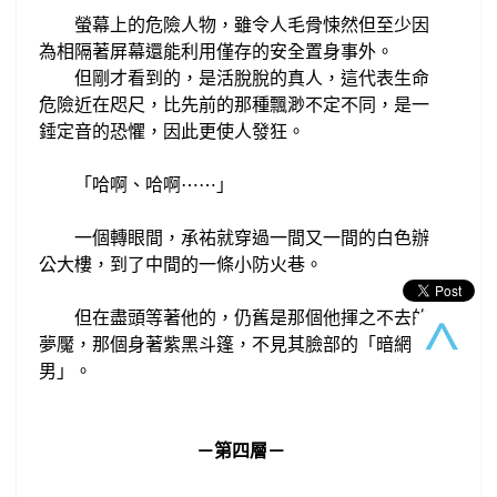
螢幕上的危險人物，雖令人毛骨悚然但
至少因
為相隔著屏幕還能
利用僅存的
安全置身事外。
但剛才看到的，是活脫脫的真人，這代表
生命
危險近在咫尺，比先前的那種
飄
渺不定不同，是一
錘定音的恐懼，
因此更使人發狂。
「哈啊、哈啊
⋯
⋯
」
一個轉眼間，承祐就穿過一間又一間的白色辦
公大樓，到了
中間的一條小防火巷。
但在盡頭等著他的，
仍舊是那個他揮之不去的
夢魘，
那個身著紫黑斗篷，不見其臉部的「暗網
男」。
－第
四
層－