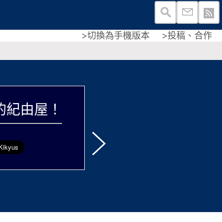
>切換為手機版本
>投稿、合作
！