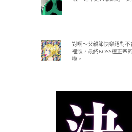
對啊～父親節快樂絕對不會
裡頭，最終BOSS檀正宗的
啦。