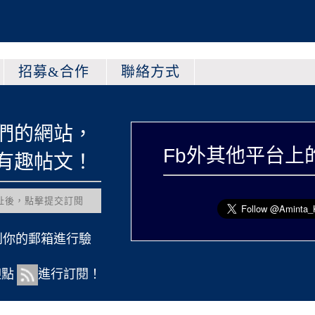
招募&合作
聯絡方式
，
Fb外其他平台上的紀由屋
！
驗
閱！