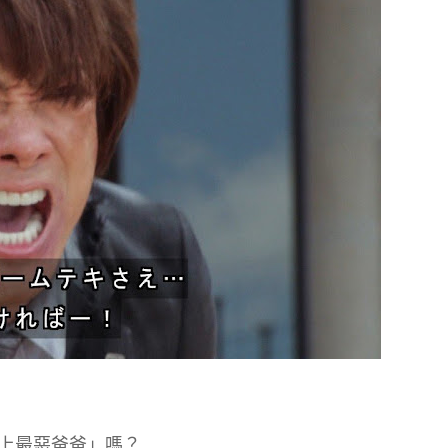
上最惡爸爸」嗎？