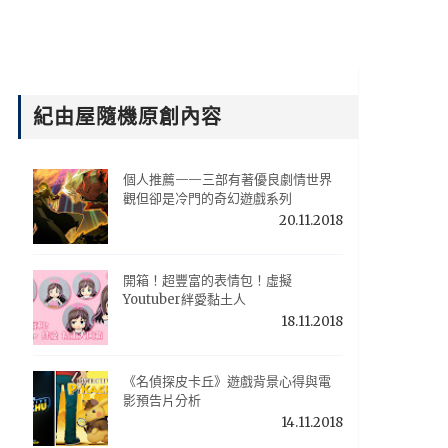
紀由屋隨機原創內容
個人推薦——三部有著優良劇情世界
觀但卻是冷門的奇幻遊戲系列
20.11.2018
開箱！超豐富的表情包！虛擬
Youtuber絆愛黏土人
18.11.2018
《名偵探皮卡丘》遊戲背景心得與電
影預告片分析
14.11.2018