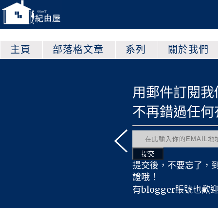
主頁
部落格文章
系列
關於我們
章哦！
用郵件訂閱我們的網站
得文
不再錯過任何有趣帖文
翻譯
戲文
傳文
載文
提交後，不要忘了，到你的郵箱進行
事文
證哦！
訪文
有blogger賬號也歡迎點
進行訂