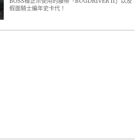
BOSS檀正宗使用的腰帶「BUGDRIVER II」以及
假面騎士編年史卡代！