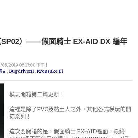
02）——假面騎士 EX-AID DX 編年
5/05/2019 05:17:00 下午
箱文
,
BugdriverII
,
Kyousuke Bi
模玩開箱第二篇更新！
這裡是除了PVC及黏土人之外，其他各式模玩的開
箱系列！
這次要開箱的是，假面騎士 EX-AID裡面，最終