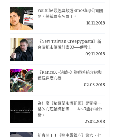
Youtube最經典頻道Smosh母公司關
閉，將裁員多名員工。
10.11.2018
《New Taiwan Creepypasta》新
台灣都市傳說計畫03──傳教士
09.11.2018
《RanceX -決戦-》遊戲系統介紹與
遊玩進度心得
02.03.2018
為什麼《紫羅蘭永恆花園》是獨樹一
格的心理輔導動畫——4～7話心得分
析。
27.02.2018
新春開工！《搖曳露營△》第六、七