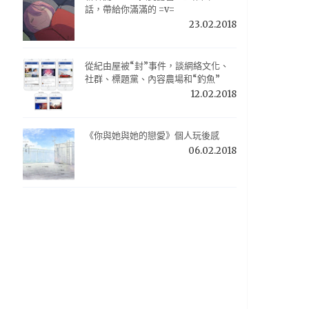
話，帶給你滿滿的 =v=
23.02.2018
從紀由屋被“封”事件，談網絡文化、
社群、標題黨、內容農場和“釣魚”
12.02.2018
《你與她與她的戀愛》個人玩後感
06.02.2018