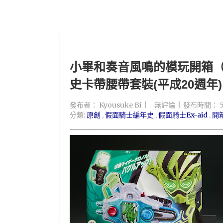
小畢和奏音風鳴的模玩開箱（SP
史卡帶腰帶套裝(平成20週年)
發布者：
Kyousuke Bi
無評論
發布時間：
分類:
原創
,
假面騎士編年史
,
假面騎士Ex-aid
,
開