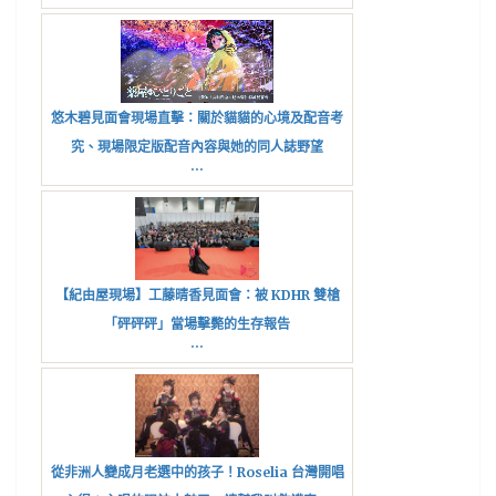
悠木碧見面會現場直擊：關於貓貓的心境及配音考
究、現場限定版配音內容與她的同人誌野望
...
【紀由屋現場】工藤晴香見面會：被 KDHR 雙槍
「砰砰砰」當場擊斃的生存報告
...
從非洲人變成月老選中的孩子！Roselia 台灣開唱