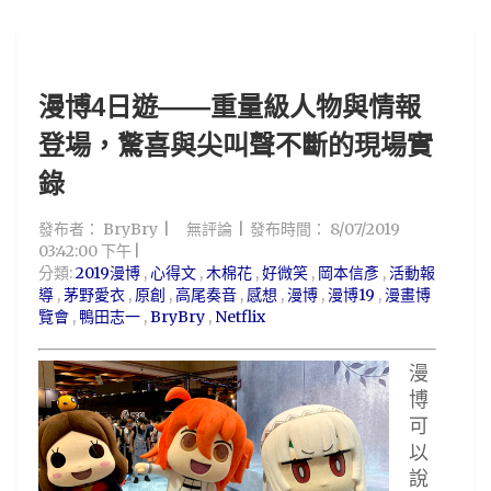
漫博4日遊——重量級人物與情報
登場，驚喜與尖叫聲不斷的現場實
錄
發布者：
BryBry
無評論
發布時間：
8/07/2019
03:42:00 下午
分類:
2019漫博
,
心得文
,
木棉花
,
好微笑
,
岡本信彥
,
活動報
導
,
茅野愛衣
,
原創
,
高尾奏音
,
感想
,
漫博
,
漫博19
,
漫畫博
覽會
,
鴨田志一
,
BryBry
,
Netflix
漫
博
可
以
說