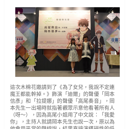
這次木棉花邀請到了《為了女兒，我說不定連
魔王都能幹掉。》飾演「迪爾」的聲優「岡本
信彥」和「拉提娜」的聲優「高尾奏音」，岡
本先生一出場時就指著觀眾示意他看著所有人
（呀～），因為高尾小姐用了中文說：「我愛
你」，主持人就請岡本先生也說一次，原以為
他會用平常的聲線說，結果直接演繹磁性的低