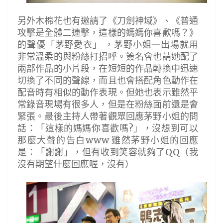
另外木棉花也有邀請了《刀劍神域》、《普通
攻擊是全體二連擊，這樣的媽媽你喜歡嗎？》
的聲優「茅野愛衣」 ，茅野小姐一出場就用
非常溫柔的與粉絲打招呼。簽名會也請她配了
兩部作品的小片段，在短短的作品轉換中迅速
切換了不同的聲線，而且也會搭配角色動作在
配音時有相似的動作表現。但她也表示雖然平
常錄音現場有很多人，但是在粉絲面前還是會
緊張。最後主持人帶著觀眾回應茅野小姐的問
話：「這樣的媽媽你喜歡嗎?」，沒想到可以
那麼大聲的告白www 雖然茅野小姐的回應
是：「謝謝」，但有收到笑容就夠了QQ（我
沒有期望什麼回應喔，沒有）