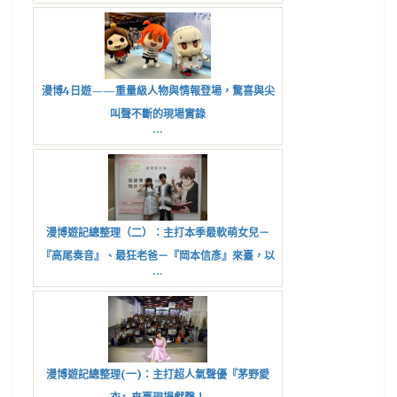
臺宣傳新作！
漫博4日遊——重量級人物與情報登場，驚喜與尖
叫聲不斷的現場實錄
...
漫博遊記總整理（二）：主打本季最軟萌女兒－
『高尾奏音』、最狂老爸－『岡本信彥』來臺，以
...
及『西幽玹歌』劇場版即將上映！
漫博遊記總整理(一)：主打超人氣聲優『茅野愛