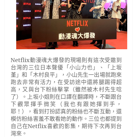
Netflix動漫魂大爆發的現場則有這次受邀到
台灣的三位日本聲優「小山力也」、「上坂
堇」和「木村良平」，小山先生一出場就跑來
跑去非常有活力，在受訪途中還將腿踢得超
高，又與台下粉絲擊掌（雖然被木村先生唸
了）。上坂小姐則在口譯在翻譯時，不斷跟台
下觀眾揮手微笑（我也有跟她揮到手，
耶！），看到打扮認真的粉絲也不斷互動，還
模仿粉絲害羞不敢看她的動作。三位也都提到
自己在Netflix喜歡的影集，期待下次再到台
灣來。