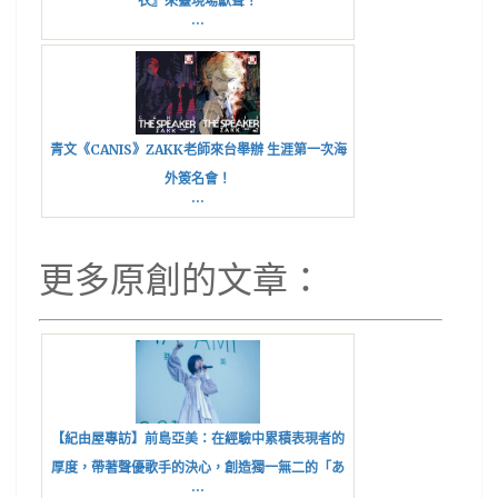
衣』來臺現場獻聲！
...
青文《CANIS》ZAKK老師來台舉辦 生涯第一次海
外簽名會！
...
更多原創的文章：
【紀由屋專訪】前島亞美：在經驗中累積表現者的
厚度，帶著聲優歌手的決心，創造獨一無二的「あ
...
みた」