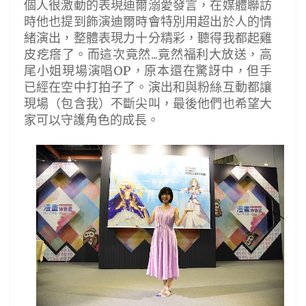
個人很激動的表現迪爾溺愛發言，在媒體聯訪
時他也提到飾演迪爾時會特別用超出於人的情
緒演出，整體表現力十分精彩，聽得我都起雞
皮疙瘩了。而這次竟然...竟然福利大放送，高
尾小姐現場演唱OP，原本還在驚訝中，但手
已經在空中打拍子了。演出和與粉絲互動都讓
現場（包含我）不斷尖叫，最後他們也希望大
家可以守護角色的成長。