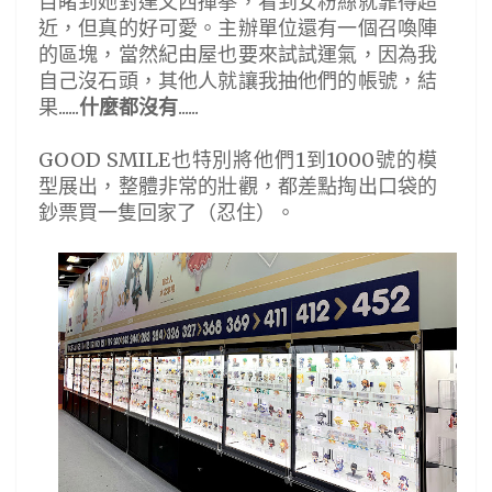
目睹到她對達文西揮拳，看到女粉絲就靠得超
近，但真的好可愛。主辦單位還有一個召喚陣
的區塊，當然紀由屋也要來試試運氣，因為我
自己沒石頭，其他人就讓我抽他們的帳號，結
果......
什麼都沒有
......
GOOD SMILE也特別將他們1到1000號的模
型展出，整體非常的壯觀，都差點掏出口袋的
鈔票買一隻回家了（忍住）。