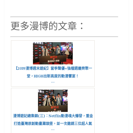
更多漫博的文章：
【2019漫博週末遊紀】當季聲優×強檔週邊齊聚一
堂，HIGH出新高度的動漫饗宴！
...
漫博遊記總集錦(三)：Netflix動漫魂大爆發，重金
打造臺灣原創動畫灘頭堡，並一次邀請三位超人氣
...
聲優『小山力也』、『上坂菫』與『木村良平』來