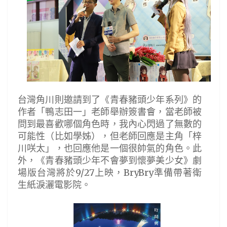
台灣角川則邀請到了《青春豬頭少年系列》的
作者「鴨志田一」老師舉辦簽書會，當老師被
問到最喜歡哪個角色時，我內心閃過了無數的
可能性（比如學姊），但老師回應是主角「梓
川咲太」，也回應他是一個很帥氣的角色。此
外，《青春豬頭少年不會夢到懷夢美少女》劇
場版台灣將於9/27上映，BryBry準備帶著衛
生紙淚灑電影院。