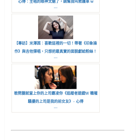
心得：主唱的眼神太魅了，請幫我叫救護車 w
...
【專訪】米澤茜：喜歡這裡的一切！帶著《印象操
作》與吉他彈唱，只想把最真實的面貌獻給粉絲！
...
敢劈腿就當上你的上司霸凌你《追蹤者遊戲W 職權
騷擾的上司是我的前女友》- 心得
...