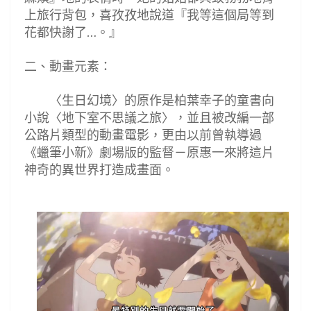
上旅行背包，喜孜孜地說道『我等這個局等到
花都快謝了
。』
…
二
、動畫元素：
〈
生日幻境
〉的原作是柏葉幸子的童書向
小說〈地下室不思議之旅〉，並且被改編一部
公路片類型的動畫電影，更由以前曾執導過
《蠟筆小新》劇場版的監督－原惠一來將這片
神奇的異世界打造成畫面。