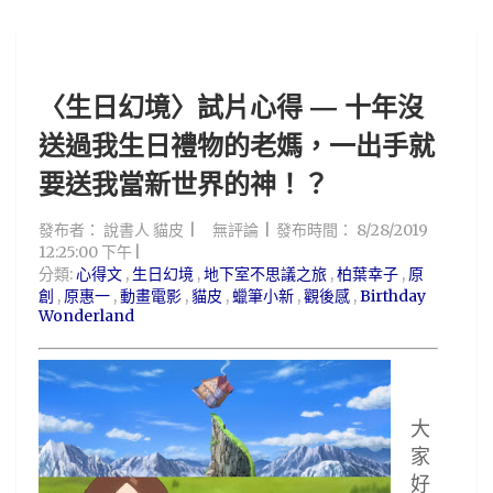
〈生日幻境〉試片心得 — 十年沒
送過我生日禮物的老媽，一出手就
要送我當新世界的神！？
發布者：
說書人 貓皮
無評論
發布時間：
8/28/2019
12:25:00 下午
分類:
心得文
,
生日幻境
,
地下室不思議之旅
,
柏葉幸子
,
原
創
,
原惠一
,
動畫電影
,
貓皮
,
蠟筆小新
,
觀後感
,
Birthday
Wonderland
大
家
好