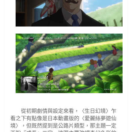
從初期劇情與設定來看，
〈
生日幻境
〉乍
看之下
有點像是日本動畫版的
〈
愛麗絲夢遊仙
境
〉
，但既然提到是公路片類型，那主題一定