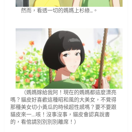
然而，看透一切的媽媽上杉綠
。
...
（媽媽嫁給我阿！現在的媽媽都這麼漂亮
嗎？貓皮好喜歡這種昭和風的大美女，不覺得
那種美女切小黃瓜的時候超性感嗎？要不要跟
貓皮來一
咳！沒事沒事，貓皮會認真說書
…
的，看倌請別別別別離席！）