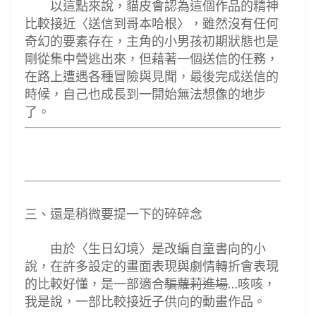
以這點來說，貓皮會認為這個作品的精神
比較接近
〈
送信到哥本哈根
〉，雖然沒有任何
奇幻的要素存在，主角的小男孩初期狀態也是
剛從集中營逃出來，但藉著一個送信的任務，
在路上遭遇各種冒險與見聞，最後完成送信的
時候，自己也成長到一開始無法想像的地步
了。
三
、還是稍微要提一下的碎碎念
由於
〈
生日幻境
〉是改編自童書向的小
說，在許多設定的畫面表現與劇情轉折會表現
的比較好懂
，是一部適合
騙蘿莉進場
咳咳，
…
我是說，一部比較接近子供向的動畫作品。