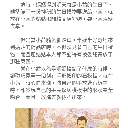
這時，媽媽提到明天就是小茜的生日了，
她準備了一份神秘的生日禮物要送給小茜，就
放在小茜的姑姑那間精品店裡頭，要小茜趕緊
去拿。
但是當小茜騎著腳踏車，半疑半好奇地來
到姑姑的精品店時，不但沒見著自己的生日禮
物，而且連姑姑本人都不記得有被委託寄放了
那種東西。
就在小茜以為是媽媽搞錯了什麼的時候，
卻碰巧見著一個刻有手形拓印的石模板，就在
小茜一時心血來潮，將自己的手放進石板中
時，卻發現自己的手竟然與模板中的形狀完全
吻合，而且一放進去就拔不出來。