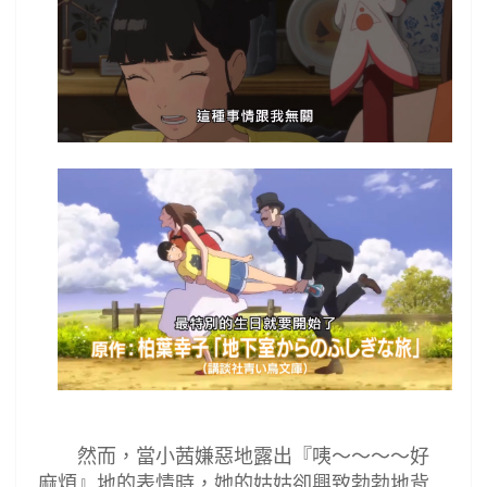
然而，當小茜嫌惡地露出『咦～～～～好
麻煩』地的表情時，她的姑姑卻興致勃勃地背