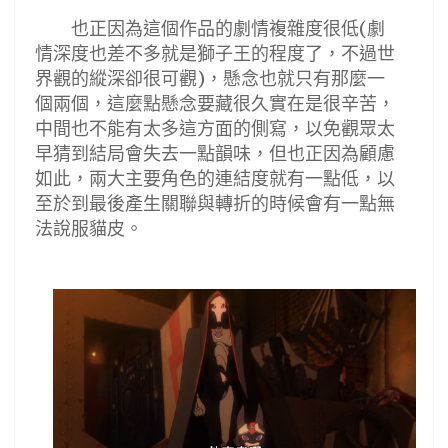
也正因為這個作品的劇情複雜度很低
劇
(
情深度也差不多就是獅子王的程度了，不過世
界觀的縱深卻很可觀
，懸念也就只有那麼一
)
個兩個，這麼點懸念要藏很久實在是很辛苦，
中間也不能有太多這方面的側寫，以免觀眾太
早猜到結局會失去一點韻味，但也正因為顧慮
如此，兩大主要角色的連結度就有一點低，以
至於到最後產生關聯與轉折的時候會有一點無
法說服貓皮。