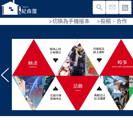
>切換為手機版本
>投稿、合作
紀由
查看
！
關於
麼樣