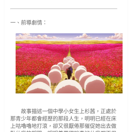
一、前導劇情：
故事描述一個中學小女生上杉茜，正處於
那青少年都會經歷的那段人生，明明已經在床
上咕嚕嚕地打滾，卻又很厭倦那催促她出去做