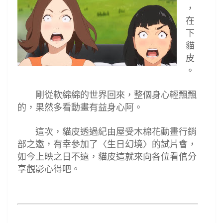
，
在
下
貓
皮
。
剛從軟綿綿的世界回來，整個身心輕飄飄
的，果然多看動畫有益身心阿
。
這次，貓皮透過
紀由屋受木棉花動畫行銷
部之邀，有幸參加了〈生日幻境〉的試片會，
如今上映之日不遠，貓皮這就來向各位看倌分
享觀影心得吧。