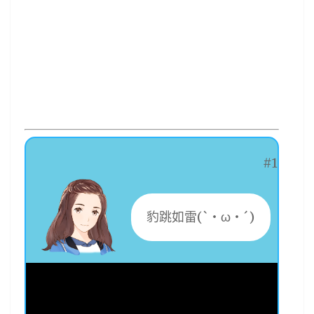
#1
豹跳如雷(`・ω・´)