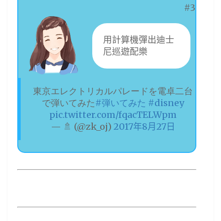
#3
用計算機彈出迪士
尼巡遊配樂
東京エレクトリカルパレードを電卓二台
で弾いてみた
#弾いてみた
#disney
pic.twitter.com/fqacTELWpm
— 🚿 (@zk_oj)
2017年8月27日