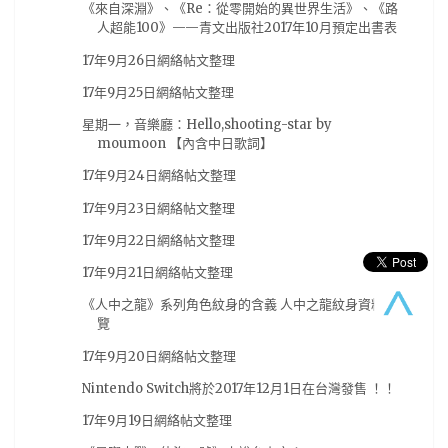
《來自深淵》、《Re：從零開始的異世界生活》、《路
New Taiwan Creepypasta
(13)
人超能100》——青文出版社2017年10月預定出書表
ダーリン・イン・ザ・フランキス
(13)
初音
(13)
17年9月26日網絡帖文整理
新台灣都市傳說計畫
(13)
青木英
(13)
17年9月25日網絡帖文整理
Chaos;Child
(12)
电击PS
(12)
紀由屋
(12)
星期一，音樂廳：Hello,shooting-star by
moumoon 【內含中日歌詞】
試玩心得
(12)
電擊PS
(12)
馬來西亞
(12)
17年9月24日網絡帖文整理
BL
(11)
GSE
(11)
PS VR
(11)
刀劍神域
(11)
17年9月23日網絡帖文整理
動作遊戲
(11)
從零開始的異世界
(11)
手游
(11)
17年9月22日網絡帖文整理
推薦動畫
(11)
杂志图
(11)
水月一文
(11)
17年9月21日網絡帖文整理
混沌之子
(11)
07夏番
(10)
steam
(10)
《人中之龍》系列角色紋身的含義 人中之龍紋身資料一
新番
(10)
柯南
(10)
演唱會
(10)
漫博18
(10)
覽
翻譯
(10)
臺北動漫節
(10)
轉載
(10)
17年9月20日網絡帖文整理
AVG遊戲
(9)
BOOK☆WALKER
(9)
Nintendo Switch將於2017年12月1日在台灣發售 ！！
17年9月19日網絡帖文整理
comic fiesta
(9)
tgbus
(9)
尼爾 自動人形
(9)