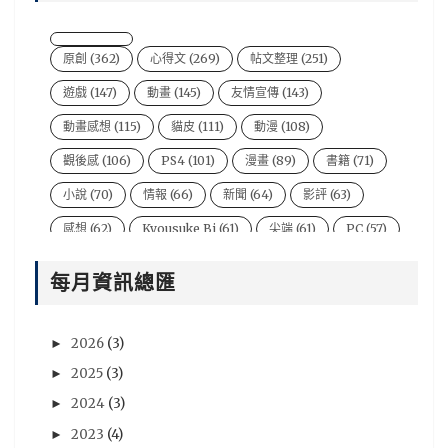
原創
(362)
心得文
(269)
帖文整理
(251)
遊戲
(147)
動畫
(145)
友情宣傳
(143)
動畫感想
(115)
貓皮
(111)
動漫
(108)
觀後感
(106)
PS4
(101)
漫畫
(89)
書籍
(71)
小說
(70)
情報
(66)
新聞
(64)
影評
(63)
感想
(62)
Kyousuke Bi
(61)
尖端
(61)
PC
(57)
電影
(54)
風音
(47)
台灣
(44)
說書人
(44)
每月資訊總匯
video
(43)
悠太
(43)
遊戲新聞
(43)
Xbox One
(42)
BryBry
(41)
动漫
(40)
2026
(3)
►
星期一音樂廳系列
(39)
NIntendo Switch
(36)
2025
(3)
►
PSV
(36)
評論
(36)
劇場版
(35)
心得
(35)
2024
(3)
►
評價
(33)
賢人
(32)
遊戲資訊
(32)
青文
(32)
2023
(4)
►