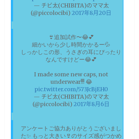
— チビ太(CHIBITA)のママ太
(@piccolocibi)
2017年8月20日
👙追加試作〜😂💕
細かいから少し時間かかるー💦
しっかしこの形、うさぎの耳にぴったり
なんですけどー😂💕
I made some new caps, not
underwear!!! 😂
pic.twitter.com/573JcBjEH0
— チビ太(CHIBITA)のママ太
(@piccolocibi)
2017年8月6日
アンケートご協力ありがとうございまし
た✨ もっと大きい👙のサイズ感がつかめ