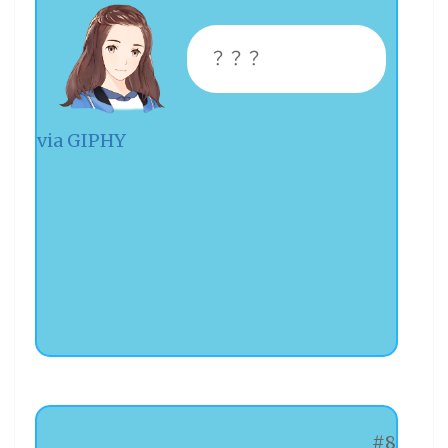
？？？
via GIPHY
#8