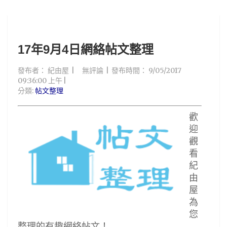
17年9月4日網絡帖文整理
發布者：
紀由屋
無評論
發布時間：
9/05/2017
09:36:00 上午
分類:
帖文整理
歡
迎
觀
看
紀
由
屋
為
您
整理的有趣網絡帖文！