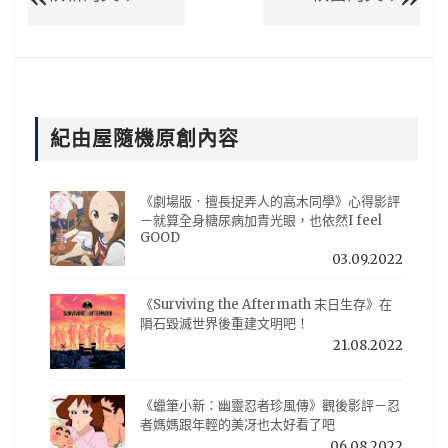
紀由屋隨機原創內容
《劇場版．擅長捉弄人的高木同學》心得影評
－就算全身糖尿病加青光眼，也依然I feel
GOOD
03.09.2022
《Surviving the Aftermath 末日生存》在
隕石毀滅世界後重建文明吧！
21.08.2022
《蠟筆小新：幽靈忍者珍風傳》觀後影評－忍
者媽媽跟年輕的美冴也太好看了吧
06.08.2022