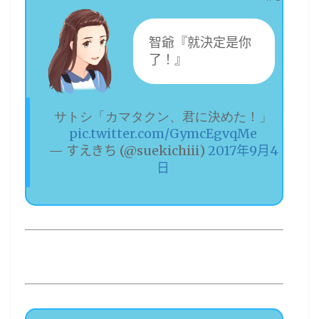
智爺『就決定是你
了！』
サトシ「カマタクン、君に決めた！」
pic.twitter.com/GymcEgvqMe
— すえきち (@suekichiii)
2017年9月4
日