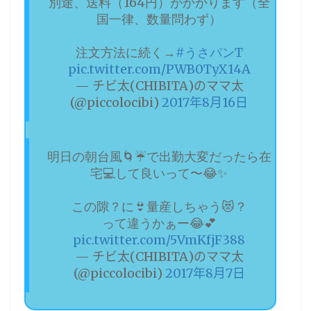
別途、送料（164円）がかかります（全
国一律、数量問わず）
注文方法に続く→
#うさパンT
pic.twitter.com/PWB0TyX14A
— チビ太(CHIBITA)のママ太
(@piccolocibi)
2017年8月16日
明日の朝台風🌀☔️で出勤大変だったら在
宅💻して良いって〜😂✨
この隙？に👙量産しちゃう😻？
って違うかぁー😂💕
pic.twitter.com/5VmKfjF388
— チビ太(CHIBITA)のママ太
(@piccolocibi)
2017年8月7日