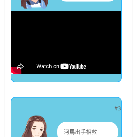
#3
河馬出手相救