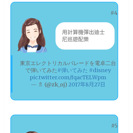
#4
用計算機彈出迪士
尼巡遊配樂
東京エレクトリカルパレードを電卓二台
で弾いてみた
#弾いてみた
#disney
pic.twitter.com/fqacTELWpm
— 🚿 (@zk_oj)
2017年8月27日
#5