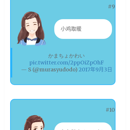
#9
小鸡取暖
かまちょかわい
pic.twitter.com/2ppOiZpOhF
— S (@murasyudodo)
2017年9月3日
#10