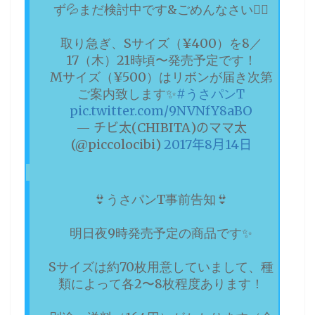
ず💦まだ検討中です&ごめんなさい🙇‍♀️
取り急ぎ、Sサイズ（¥400）を8／
17（木）21時頃〜発売予定です！
Mサイズ（¥500）はリボンが届き次第
ご案内致します✨
#うさパンT
pic.twitter.com/9NVNfY8aBO
— チビ太(CHIBITA)のママ太
(@piccolocibi)
2017年8月14日
👙うさパンT事前告知👙
明日夜9時発売予定の商品です✨
Sサイズは約70枚用意していまして、種
類によって各2〜8枚程度あります！