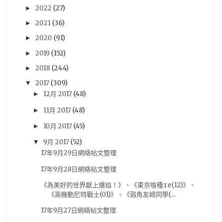
2022
(27)
►
木棉花
(30)
分析
(29)
sega
(28)
2021
(36)
►
Famitsu
(27)
動畫電影
(27)
18冬番
(26)
2020
(91)
►
Switch
(26)
法米通
(26)
週刊ファミ通
(26)
2019
(152)
►
預定出書表
(26)
3DS
(25)
Vocaloid
(25)
2018
(244)
►
尼未亞
(24)
車庫娛樂
(23)
開箱文
(23)
2017
(309)
▼
採訪
(22)
RY
(21)
活動報導
(21)
Android
(20)
12月 2017
(48)
►
11月 2017
(48)
►
iOS
(20)
5pb
(19)
PS3
(19)
攻略
(19)
10月 2017
(45)
►
劇情心得
(18)
動漫節
(18)
漫博
(18)
9月 2017
(52)
▼
漫畫博覽會
(18)
遊記
(18)
雜誌圖
(18)
17年9月29日網絡帖文整理
動畫評論
(17)
簽名會
(17)
Re:CREATORS
(16)
17年9月28日網絡帖文整理
BanG Dream! 少女樂團派對
(15)
奏音
(15)
《為美好的世界獻上爆焰！》、《東京喰種:re(12)》、
《高機動尼特戰士(01)》、《弱角友崎同學(...
BanG Dream! Girl's Band Party
(14)
台灣角川
(14)
17年9月27日網絡帖文整理
模型
(14)
Darling in the FRANXX
(13)