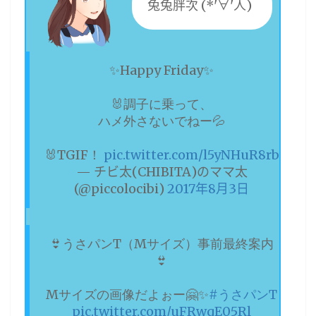
兔兔胖次 (*'∀'人)
✨Happy Friday✨
🐰調子に乗って、
ハメ外さないでねー💦
🐰TGIF！
pic.twitter.com/l5yNHuR8rb
— チビ太(CHIBITA)のママ太
(@piccolocibi)
2017年8月3日
👙うさパンT（Mサイズ）事前最終案内
👙
Mサイズの画像だよぉー🤗✨
#うさパンT
pic.twitter.com/uFRwqE05Rl