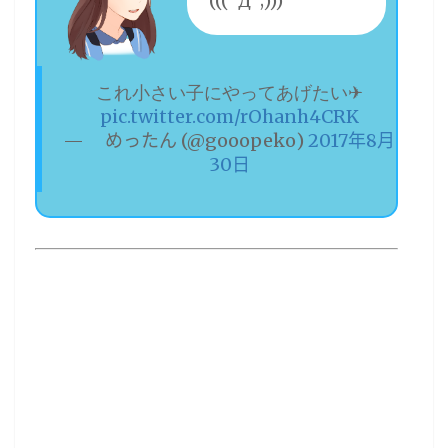
(((ﾟДﾟ;)))
これ小さい子にやってあげたい✈
pic.twitter.com/rOhanh4CRK
— ㅤめったん (@gooopeko)
2017年8月
30日