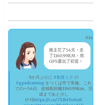
#14
推主花了54天，走
了1160.99KM，用
GPS畫出了初音。
9か月ぶりに
#初音ミク
の
#gpsdrawing
をつくば市で実施。これ
でのべ54日、総移動距離1160.99km。完
成まであと少し
(^^)
https://t.co/7XlbtYo6nK