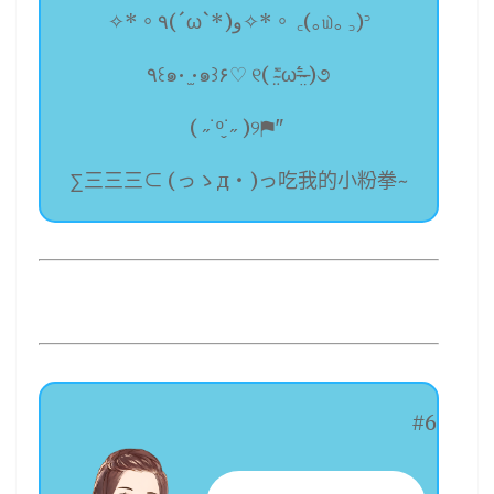
✧*。٩(ˊωˋ*)و✧*。 ꜀(｡௰｡ ꜆)꜄
٩꒰๑• ̫•๑꒱۶♡ ୧( ⁼̴̶̤̀ω⁼̴̶̤́ )૭
( ˶˙º̬˙˶ )୨⚑︎" ​​​
∑三三三⊂ (っゝд・)っ吃我的小粉拳~
#6