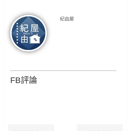
紀由屋
FB評論