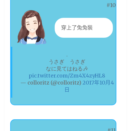
#10
穿上了兔兔裝
.
うさぎ うさぎ
なに見てはねる🎶
pic.twitter.com/Zm4X4zyHL8
— colloritz (@colloritz)
2017年10月4
日
#11