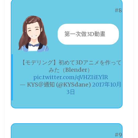
#8
第一次做3D動畫
【モデリング】初めて3Dアニメを作って
みた（Blender）
pic.twitter.com/qVHZIiEYlR
— KYS＠通知 (@KYSdane)
2017年10月
3日
#9