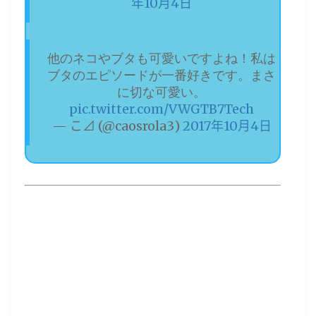
年10月4日
他のネコやブタも可愛いですよね！私は
ブタのエピソードが一番好きです。まさ
に切な可愛い。
pic.twitter.com/VWGTB7Tech
— こ⊿ (@caosrola3)
2017年10月4日