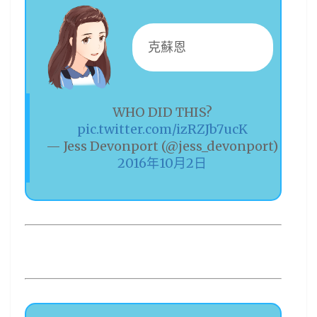
克蘇恩
WHO DID THIS?
pic.twitter.com/izRZJb7ucK
— Jess Devonport (@jess_devonport)
2016年10月2日