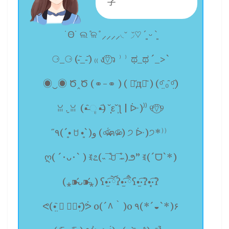
字
˙Ꙫ˙ ଲ ̊ଳ ̊ ⸝⸝⸝⸝◟̆◞̆♡ ´͈ ᵕ `͈
⚆_⚆ (-᷅_-᷄) ₍₍ ง⍢⃝ว ⁾⁾ ಥ_ಥ ´_>`
◉‿◉ Ծ‸Ծ (⚭-⚭ ) ( ･᷄д･᷅ ) (ᵒ̤̑ ₀̑ ᵒ̤̑)
ꈍ .̮ ꈍ ​​​ (•̶̑ ૄ •̶̑) ˘̩̩̩ε˘̩ƪ | ᐕ)⁾⁾ ୧⍢⃝୨
٩̋(ˊ•͈ ꇴ •͈ˋ)و (৹ᵒ̴̶̷᷄́ฅᵒ̴̶̷᷅৹) ੭ ᐕ)੭*⁾⁾
ღ( ´･ᴗ･` ) ꉂ೭(˵¯̴͒ꇴ¯̴͒˵)౨” ꉂ(ˊᗜˋ*)
(⁎⁍̴̛ᴗ⁍̴̛⁎) ʕ•̫͡•ོʔ•̫͡•ཻʕ•̫͡•ʔ•͓͡•ʔ
ᕙ(•̤᷆ ॒ ູ॒•̤᷇)ᕘ o(´^｀)o ٩(*´◒`*)۶