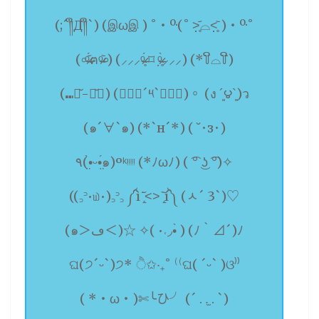
(;´༎ຶД༎ຶ`) (இωஇ ) ˚‧º·(˚ ˃̣̣̥᷄⌓˂̣̣̥᷅ )‧º·˚
(৹ᵒ̴̶̷᷄́ฅᵒ̴̶̷᷅৹) (⸝⸝⸝ᵒ̴̶̷̥́ ⌑ ᵒ̴̶̷̣̥̀⸝⸝⸝) (*꒦ິ⌓꒦ີ)
(⑉･̆-･̆⑉) (๑⃙⃘´༥`๑⃙⃘)。 (ง ´͈౪`͈)ว
(๑´∀`๑) (*`н´*) ( ˘･з･)
٩(•̤̀ᵕ•̤́๑)ᵒᵏᵎᵎᵎᵎ (*ﾉωﾉ) ( ͡° ͜ʖ ͡°)✧
((꜆꜄•௰•)꜆꜄꜆ ༼ìˊ̱᷊᷄˂˃ˋ̱᷊᷅í༽ (ㅅ´ 3`)♡
(๑＞ڡ＜)☆ ✧( •˓◞•̀ ) (ﾉ｀⊿´)ﾉ
ଘ(੭ˊᵕˋ)੭* ੈ✩‧₊˚ ⁽⁽ଘ( ˊᵕˋ )ଓ⁾⁾
( *・ω・)✄╰ひ╯ (´ . .̫ . `)