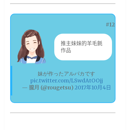
#12
推主妹妹的羊毛氈
作品
妹が作ったアルパカです
pic.twitter.com/LSwdAtOOjj
— 朧月 (@rougetsu)
2017年10月4日