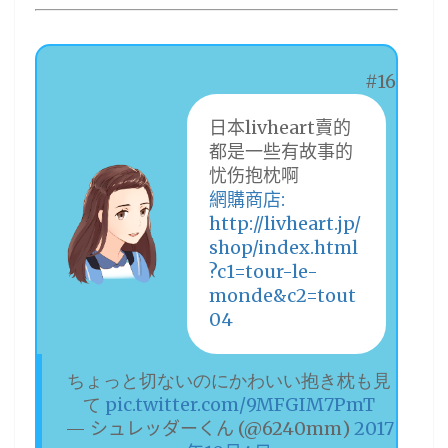
#16
日本livheart賣的
都是一些有故事的
忧伤抱枕啊
網購商店:
http://livheart.jp/
shop/index.html
?c1=tour-le-
monde&c2=tout
04
ちょっと切ないのにかわいい抱き枕も見
て
pic.twitter.com/9MFGIM7PmT
— シュレッダーくん (@6240mm)
2017