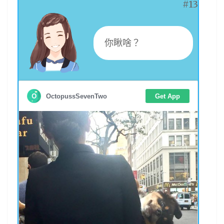
#13
你瞅啥？