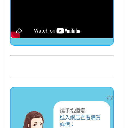
#2
燒手指蠟燭
進入網店查看購買
詳情：