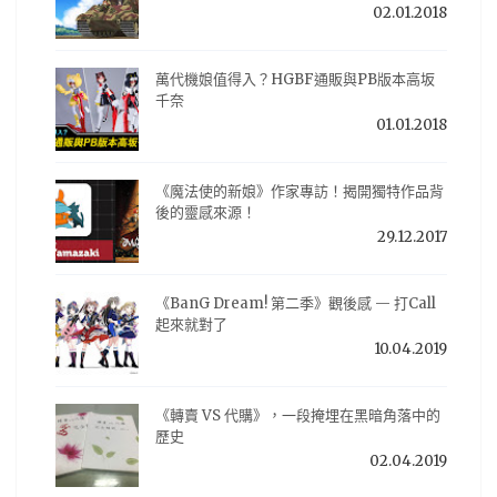
02.01.2018
萬代機娘值得入？HGBF通販與PB版本高坂
千奈
01.01.2018
《魔法使的新娘》作家專訪！揭開獨特作品背
後的靈感來源！
29.12.2017
《BanG Dream! 第二季》觀後感 — 打Call
起來就對了
10.04.2019
《轉賣 VS 代購》，一段掩埋在黑暗角落中的
歷史
02.04.2019