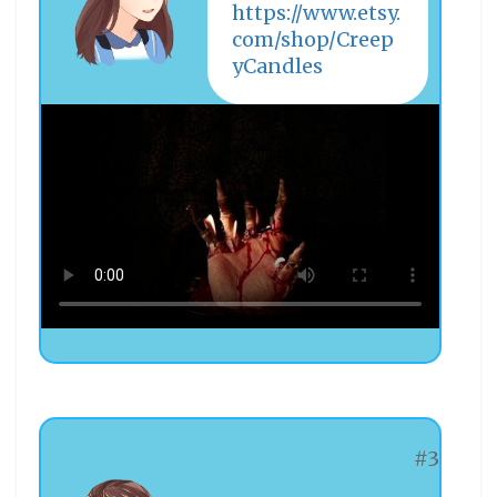
https://www.etsy.
com/shop/Creep
yCandles
#3