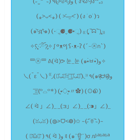
(˶‾᷄ ⁻̫ ‾᷅˵) ٩(˃̶͈̀௰˂̶͈́)و ( ง⁼̴̀ω⁼̴́)ง⁼³₌₃
(⁎˃ᴗ˂⁎) ( ˃᷄˶˶̫˶˂᷅ ) (ง ˙o˙)ว
(๑⁼̴̀д⁼̴́๑) (•ૢ⚈͒⌄⚈͒•ૢ) ₍₍ (̨̡ ‾᷄ᗣ‾᷅ )̧̢ ₎₎
✧ʕ̢̣̣̣̣̩̩̩̩·͡˔·ོɁ̡̣̣̣̣̩̩̩̩✧ ᶘ ᵒᴥᵒᶅ ʕ•ᴥ•ʔ (´-㉨ก`)
罒㉨罒 ᕕ(ᐛ)ᕗ 눈_눈 (๑•̀ㅂ•́)و✧
乀(ˉεˉ乀) ⁽⁽◞(꒪ͦᴗ̵̍꒪ͦ=͟͟͞͞ ꒪ͦᴗ̵̍꒪ͦ)◟⁾⁾ ٩(๑ᵒ̴̶̷͈᷄ᗨᵒ̴̶̷͈᷅)و
=͟͟͞͞(꒪⌓꒪*) (•͈◇•͈〃✿) (⊙ө⊙)
∠( ᐛ 」∠)_ _(:з」∠)_ _(:⁍」∠)_
(ꈍᴗꈍ) (◍˃̶ᗜ˂̶◍)✩ ~(˶‾᷄ꈊ‾᷅˵)~
( ･᷄ὢ･᷅ ) ٩( ᐛ )و ꉂ (๑¯ਊ¯)σ л̵ʱªʱªʱª