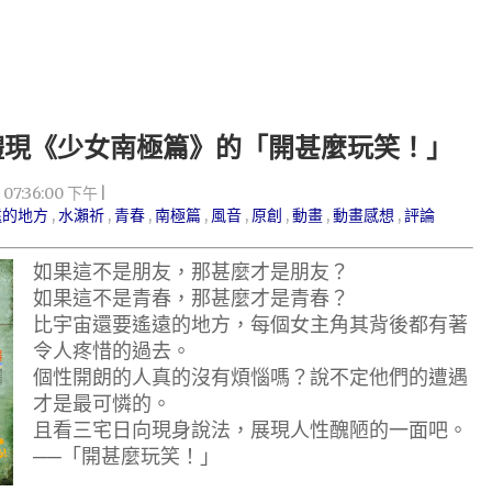
體現《少女南極篇》的「開甚麼玩笑！」
8 07:36:00 下午
遠的地方
,
水瀨祈
,
青春
,
南極篇
,
風音
,
原創
,
動畫
,
動畫感想
,
評論
如果這不是朋友，那甚麼才是朋友？
如果這不是青春，那甚麼才是青春？
比宇宙還要遙遠的地方，每個女主角其背後都有著
令人疼惜的過去。
個性開朗的人真的沒有煩惱嗎？說不定他們的遭遇
才是最可憐的。
且看三宅日向現身說法，展現人性醜陋的一面吧。
──「開甚麼玩笑！」