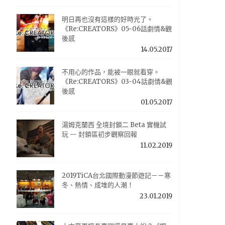
明日再也沒有這樣的好時光了。
《Re:CREATORS》05-06話劇情&觀
後感
14.05.2017
不用心的作品，能被一眼就看穿。
《Re:CREATORS》03-04話劇情&觀
後感
01.05.2017
湯姆克蘭西 全境封鎖二 Beta 實機試
玩 — 封鎖區初步觀察回報
11.02.2019
2019TiCA台北國際動漫節遊記－－寒
冬、熱情、成堆的人潮！
23.01.2019