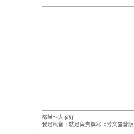
都摸～大家好
我是風音，就是負責撰寫《芳文露營飯