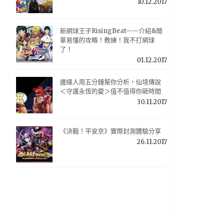
10.12.2017
新網球王子RisingBeat——介紹&簡
單易懂的攻略！教練！我不打網球
了！
01.12.2017
邊緣人用五分鐘幫你分析，仙境傳說
＜守護永恆的愛＞值不值得你砸時間
30.11.2017
《決戰！平安京》實際封測體驗分享
26.11.2017