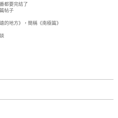
番都要完結了
篇帖子
遠的地方》，簡稱《南極篇》
談