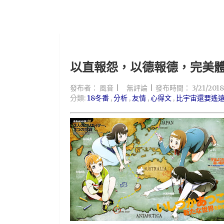
以直報怨，以德報德，完美
發布者：
風音
無評論
發布時間：
3/21/201
分類:
18冬番
,
分析
,
友情
,
心得文
,
比宇宙還要遙