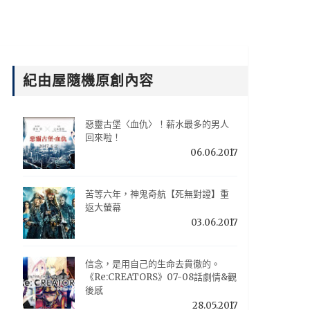
紀由屋隨機原創內容
惡靈古堡〈血仇〉！薪水最多的男人
回來啦！
06.06.2017
苦等六年，神鬼奇航【死無對證】重
返大螢幕
03.06.2017
信念，是用自己的生命去貫徹的。
《Re:CREATORS》07-08話劇情&觀
後感
28.05.2017