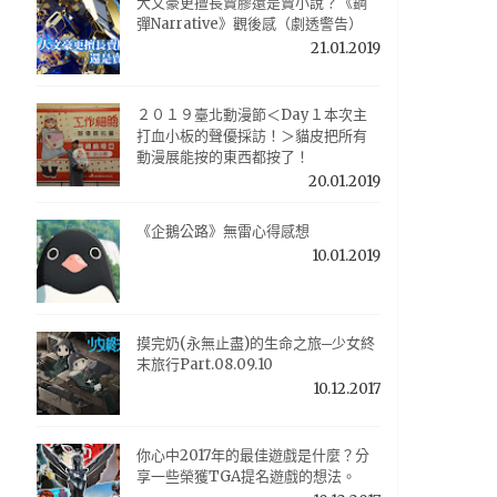
大文豪更擅長賣膠還是賣小說？《鋼
彈Narrative》觀後感（劇透警告）
21.01.2019
２０１９臺北動漫節＜Day１本次主
打血小板的聲優採訪！＞貓皮把所有
動漫展能按的東西都按了！
20.01.2019
《企鵝公路》無雷心得感想
10.01.2019
摸完奶(永無止盡)的生命之旅─少女終
末旅行Part.08.09.10
10.12.2017
你心中2017年的最佳遊戲是什麼？分
享一些榮獲TGA提名遊戲的想法。