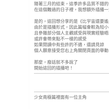
隨著三月的結束，這季許多品質不錯的
在這個難過的日子裡，我想額外插播一
是的，這回想分享的是《比宇宙還要遙
由於是插播形式，因此篇幅會較為短小
且參雜部分個人主觀感受與現實經驗晤
或許會帶來點不一樣的感受
如果閱讀中有些許的不適，還請見諒
個人願意接受您右上角關閉頁面的舉動
那麼，廢話就不多說了
開始這回的插播吧！
少女南極篇裡面有一位主角