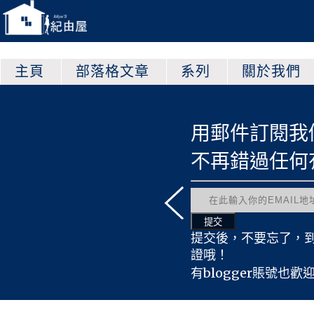
主頁
部落格文章
系列
關於我們
以查看更多的文章哦！
用郵件訂閱我
原創心得文
不再錯過任何
紀由屋翻譯
原創遊戲文
友情宣傳文
有趣轉載文
提交後，不要忘了，
原創時事文
證哦！
活動採訪文
有blogger賬號也歡