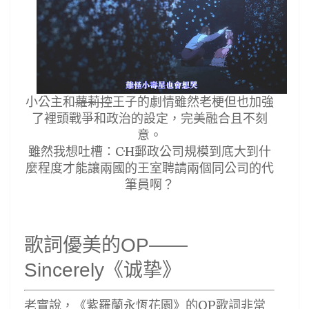
小公主和
蘿莉控
王子的劇情雖然老梗但也加強
了裡頭戰爭和政治的設定，完美融合且不刻
意。
雖然我想吐槽：C·H郵政公司規模到底大到什
麼程度才能讓兩國的王室聘請兩個同公司的代
筆員啊？
歌詞優美的OP——
Sincerely《诚挚》
老實說，《紫羅蘭永恆花園》的OP歌詞非常