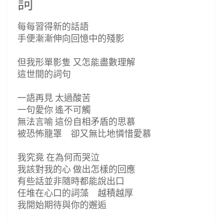
詞
每每習得新的話語
手便漸漸伸向回憶中的殘影
但我形單影隻 又怎能盡數理解
這世間的詞句
一語再見 太過酸苦
一句愛你 遙不可觸
無法言喻 這份自相矛盾的思慕
被恐怖籠罩 卻又無比地憐惜愛慕
我究竟 在為何而哭泣
我該對我的心 做出怎樣的回應
有些話並非隨時都能說出口
任堆在心口的詞藻 越積越厚
我開始期待與你的邂逅