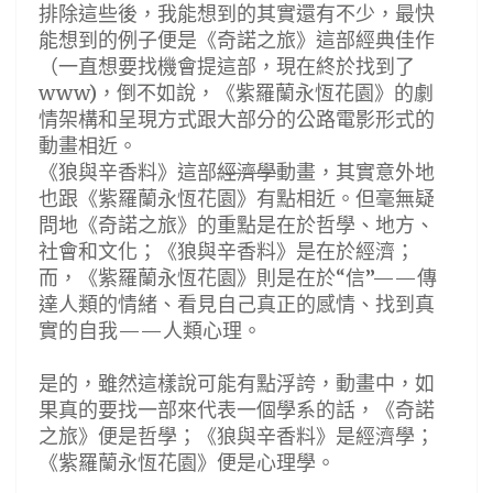
排除這些後，我能想到的其實還有不少，最快
能想到的例子便是《奇諾之旅》這部經典佳作
（一直想要找機會提這部，現在終於找到了
www)，倒不如說，《紫羅蘭永恆花園》的劇
情架構和呈現方式跟大部分的公路電影形式的
動畫相近。
《狼與辛香料》這部
經濟學
動畫，其實意外地
也跟《紫羅蘭永恆花園》有點相近。但毫無疑
問地《奇諾之旅》的重點是在於哲學、地方、
社會和文化；《狼與辛香料》是在於經濟；
而，《紫羅蘭永恆花園》則是在於“信”——傳
達人類的情緒、看見自己真正的感情、找到真
實的自我——人類心理。
是的，雖然這樣說可能有點浮誇，動畫中，如
果真的要找一部來代表一個學系的話，《奇諾
之旅》便是哲學；《狼與辛香料》是經濟學；
《紫羅蘭永恆花園》便是心理學。