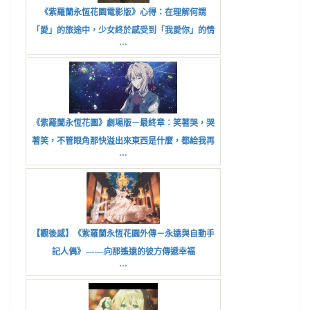
《紫羅蘭永恆花園電影版》心得：在理解何謂
「愛」的旅途中，少女終於感受到「我愛你」的情
...
感是什麼
《紫羅蘭永恆花園》劇場版－最終章：笑著哭，哭
著笑，不管眼角那快溢出來東西是什麼，都給我再
...
來一點！
【觀後感】《紫羅蘭永恆花園外傳－永遠與自動手
記人偶》——向那遙遠的彼方傳遞幸福
...