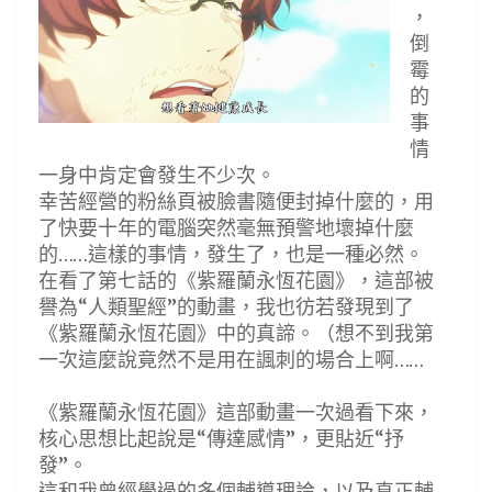
，
倒
霉
的
事
情
一身中肯定會發生不少次。
幸苦經營的粉絲頁被臉書隨便封掉什麼的，用
了快要十年的電腦突然毫無預警地壞掉什麼
的……這樣的事情，發生了，也是一種必然。
在看了第七話的《紫羅蘭永恆花園》，這部被
譽為“人類聖經”的動畫，我也彷若發現到了
《紫羅蘭永恆花園》中的真諦。（想不到我第
一次這麼說竟然不是用在諷刺的場合上啊……
《紫羅蘭永恆花園》這部動畫一次過看下來，
核心思想比起說是“傳達感情”，更貼近“抒
發”。
這和我曾經學過的多個輔導理論，以及真正輔