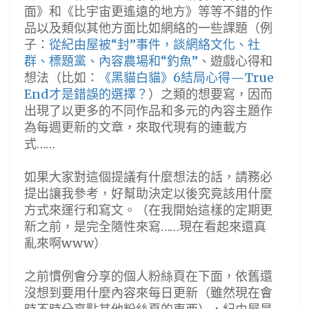
面》和《比宇宙更遙遠的地方》等等不錯的作
品以及類似其他方面比如網絡的一些課題（例
子：
從紀由屋被“封”事件，談網絡文化、社
群、標題黨、內容農場和“釣魚”
、遊戲心得和
想法（比如：
《黑貓白貓》6結局心得—True
End才是錯誤的選擇？
）之類的想要寫，因而
出現了以更多的不同作品和多元的內容主題作
為每週更新的文章，來取代現有的連載方
式……
如果大家對這個提議有什麼想法的話，請務必
提出讓我參考，好幫助決定以後究竟該用什麼
方式來運行和寫文。（在我開始這樣的定期更
新之前，是完全隨性來寫……現在看起來還真
亂來啊www）
之前慣例會分享的個人粉絲頁在下面，依舊還
沒想到要用什麼內容來每日更新（雖然現在會