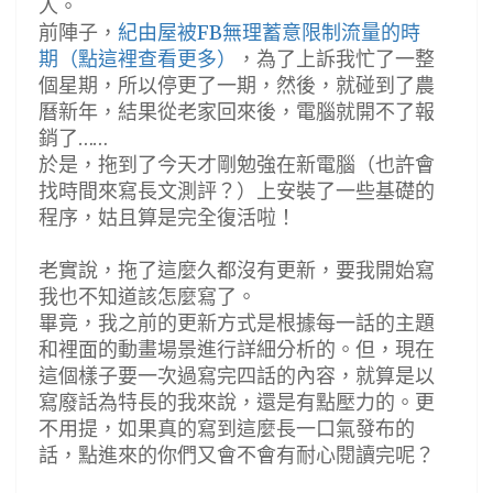
人。
前陣子，
紀由屋被FB無理蓄意限制流量的時
期（點這裡查看更多）
，為了上訴我忙了一整
個星期，所以停更了一期，然後，就碰到了農
曆新年，結果從老家回來後，電腦就開不了報
銷了……
於是，拖到了今天才剛勉強在新電腦（也許會
找時間來寫長文測評？）上安裝了一些基礎的
程序，姑且算是完全復活啦！
老實說，拖了這麼久都沒有更新，要我開始寫
我也不知道該怎麼寫了。
畢竟，我之前的更新方式是根據每一話的主題
和裡面的動畫場景進行詳細分析的。但，現在
這個樣子要一次過寫完四話的內容，就算是以
寫廢話為特長的我來說，還是有點壓力的。更
不用提，如果真的寫到這麼長一口氣發布的
話，點進來的你們又會不會有耐心閱讀完呢？