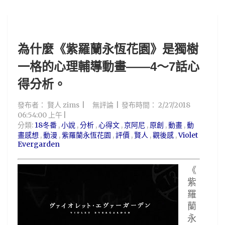
為什麼《紫羅蘭永恆花園》是獨樹
一格的心理輔導動畫——4～7話心
得分析。
發布者：
賢人 zims
無評論
發布時間：
2/27/2018
06:54:00 上午
分類:
18冬番
,
小說
,
分析
,
心得文
,
京阿尼
,
原創
,
動畫
,
動
畫感想
,
動漫
,
紫羅蘭永恆花園
,
評價
,
賢人
,
觀後感
,
Violet
Evergarden
《
紫
羅
蘭
永