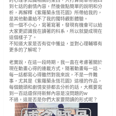
討心理學知識相關的東西，只打算簡單帶過四
到七話的劇情內容，然後做點簡單的說明和分
析，再解釋《紫羅蘭永恆花園》所帶給我的，
是其他動畫給不了我的獨特觀影體驗。
但一個不小心，寫著寫著，發現有機會可以給
大家更認識我在讀著的科系，所以就變成現在
這個樣子了。
不知道大家是否有從中獲益，並對心理輔導有
更多的了解呢？
老實說，在這一段時期，我一直在考慮著關於
現在動畫心得的連載方式，隨著動畫每一話、
每一話都寫心得雖然對我來說，不是一件難
事，尤其是《紫羅蘭永恆花園》這樣的作品，
每個鏡頭和劇情安排都去分析的話，大概要寫
到一百話還保持新鮮內容是沒問題的w
不過，這是否是你們大家要閱讀的形式呢？