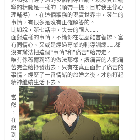
導的精髓是一樣的（順帶一提，目前我主修心
理輔導），在這個糟糕的現實世界中，發生的
事情，有很多是沒有正確解答的。
比如說，第七話中，失去的親人……
面對這樣的事情，不論你在怎麼能言善辯、富
有同情心、又或是經過專業的輔導訓練……都
沒有辦法把這個“事情”和“痛苦”給帶走。
唯有像薇爾莉特的做法那樣，讓痛苦的人把痛
苦完全給抒發出去，只有在真正面對了痛苦的
事情，經歷了一番情緒的旅途之後，才能打起
精神繼續生活下去。
當
然
，
在
說
到