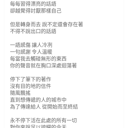
每每習得漂亮的話語
卻越覺得討厭那樣自己
但是轉身而去 說不定還會存在著
不得不說出口的話語
一語感傷 讓人冷冽
一句感謝 令人溫暖
每當我去觸碰無形的東西
你的聲音就在胸口深處迴蕩著
停下了筆下的著作
沒有目的地的信件
隨風飄搖
直到想傳遞的人的城市中
為了傳達給人 從開始而至終結
永不停下活在此處的所有一切
對你來說足以誇耀的今天