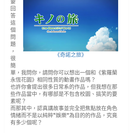
要
回
答
這
個
問
題
，
《奇諾之旅》
很
簡
單，我問你，請問你可以想出一個和《紫羅蘭
永恆花園》相同性質的動畫作品嗎？
也許你會提出很多日常系的作品，但我想在那
些作品當中，有哪部是不包含校園、搞笑的要
素呢？
而那其中，認真講故事並完全把焦點放在角色
情緒而不是以純粹“娛樂”為目的的作品，究竟
有多少個呢？